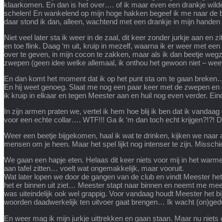
klaarkomen. En dan is het over…. of ik maar even een drankje wild
schelen! En wankelend op mijn hoge hakken begeef ik me naar de ba
daar stond ik dan, alleen, wachtend met een drankje in mijn hand
Niet veel later sta ik weer in de zaal, dit keer zonder jurkje aan en
en toe flink. Daag ‘m uit, kruip in mezelf, waarna ik er weer met ee
over te geven, in mijn cocon te zakken, maar als ik dan beetje wegz
zwepen (geen idee welke allemaal, ik onthou het gewoon niet – weet 
En dan komt het moment dat ik op het punt sta om te gaan breken…. Maa
En hij weet genoeg. Slaat me nog een paar keer met de zwepen en ge
ik kruip in elkaar en tegen Meester aan en huil nog even verder. Eind
In zijn armen praten we, vertel ik hem hoe blij ik ben dat ik vandaa
voor een echte collar…. WTF!!! Ga ik ‘m dan toch echt krijgen?!?! D
Weer een beetje bijgekomen, haal ik wat te drinken, kijken we naar 
mensen om je heen. Maar het spel lijkt nog intenser te zijn. Misschie
We gaan een hapje eten. Helaas dit keer niets voor mij in het warme 
aan tafel zitten… voelt wat ongemakkelijk, maar vooruit.
Wat later lopen we door de gangen van de club en vindt Meester het 
het er binnen uit ziet… Meester stapt naar binnen en neemt me mee.
was uiteindelijk ook wel grappig. Voor vandaag houdt Meester het bi
woorden daadwerkelijk ten uitvoer gaat brengen… Ik wacht (on)gedu
En weer mag ik mijn jurkje uittrekken en gaan staan. Maar nu niets 