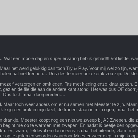
at een mooie dag en super ervaring heb ik gehad!!! Vol liefde, warmt
aar het werd gelukkig dan toch Try & Play. Voor mij wel zo fijn, wan
 ik helemaal niet kennen… Dus des te meer onzeker ik zou zijn. De kl
ezelf verzorgen en omkleden. Tas met kleding enzo klaar zetten. En
t, gezien de file die aan de andere kant stond. Het was dus OF doorr
men… Dus toch maar doorgereden….
. Maar toch weer anders om er nu samen met Meester te zijn. Maar g
krijg een brok in mijn keel, de tranen staan in mijn ogen, maar het m
 drankje. Meester koopt nog een nieuwe zweep bij AJ Zwepen, die za
g en begint me op te warmen met zwepen. En nadat ik beetje ben op
ullen, warm, liefdevol en dan ineens is daar het uiteinde, vlam, met e
p te geilen en woorden waardoor Meester weer diep in mijn koppie gaat