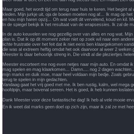
Maar goed, het wordt tijd om terug naar huis te keren. Het begint 
kleden. Mijn jurkje uit, oja de boeien moeten nog af… Ik mag op het
en hou mijn haren opzij… Oh wat voelt dit vervelend, koud en kil. Me
In de spiegel bekijk ik het resultaat van de wrapsessies. Ik zal de
In de auto keuvelen we nog gezellig over van alles en nog wat. Mijn
plan is. Dat ik op dit moment zeker niet op zoek wil naar een andere
lichte frustratie over het feit dat ik niet eens ben klaargekomen v
die was al extreem heftig omdat het ook daarvoor al weer 2 weken 
Meester is daar behoorlijk streng in. Die vindt al die pleziertjes h
Meester escorteert me nog even netjes naar mijn auto. En omdat ik
mag spelen en mag klaarkomen… Damn…. nog 2 dagen wachten… En da
mijn marks en duik moe, maar heel voldaan mijn bedje. Zoals gebruik
terug te spelen in mijn gedachten.
Vandaag gaat het vrij goed met me. Ik ben rustig, kalm, wel mega geil,
hoofdpijn, maar bovenal sereen. Het is goed, ik heb kunnen loslate
Dank Meester voor deze fantastische dag! Ik heb al vele mooie e
En ik weet dat marks geen doel op zich zijn, maar ik zal ze met he