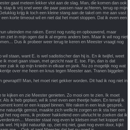
Meester gaat meteen lekker vlot aan de slag. Man, die komen dan ook
ijk stap ik vrij snel weer die paar passen naar achteren, terug op mijn
. Gelukkig krijg ik toch een kleine stang aan de takel om me aan vast
 een korte timeout wil en niet dat het moet stoppen. Dat ik even een
 hun uiteinden me raken. Eerst nog rustig en opbouwend, maar
 ziet in mijn ogen dat ik al ergens anders ben. Maar ik wil nog niet
skomen… Dus ik probeer weer terug te keren en Meester vraagt nog
il staan, want E. is wel sadistischer dan hij is. En ik twijfel, weet
e ik moet gaan staan, met gezicht naar E. toe. Fijn, dan is dat
r zak ik op mijn knieën in elkaar en jank. Nu zo mogelijk nog wat
ekentje over me heen en knus tegen Meester aan. Tranen biggelen
 gewrapt!!! Man, het moet niet gekker worden. Dit had ik nog niet in
 te kijken en zie Meester genieten. Zo mooi om te zien. Ik moet
 Als ik heb geplast, wil ik snel even een theetje halen. En terwijl ik
 moment komt er een koppel binnen. We raken in een leuk gesprek.
natuurlijk gemist, maakte zich wellicht zorgen en ik sta hier een
gt het nog eens, ik probeer hakkelend een uitvlucht te zoeken dat ik
overdenken… Meester staat nog even te kletsen met het koppel en
el. Hij kijkt natuurlijk op, ziet mij niet, gaat nog even door, kijkt
chaam me… Ook al zegt Meester dat het nu goed is.