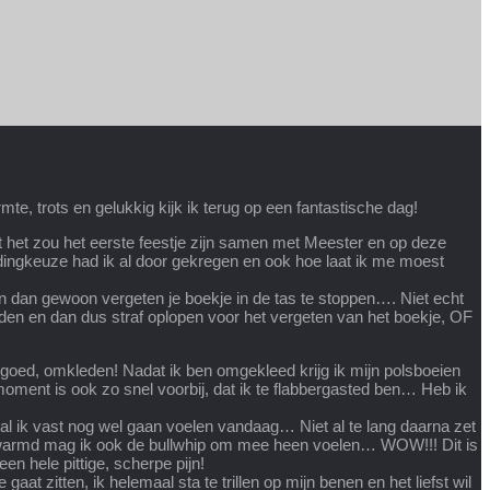
e, trots en gelukkig kijk ik terug op een fantastische dag!
t het zou het eerste feestje zijn samen met Meester en op deze
edingkeuze had ik al door gekregen en ook hoe laat ik me moest
 dan gewoon vergeten je boekje in de tas te stoppen…. Niet echt
ijden en dan dus straf oplopen voor het vergeten van het boekje, OF
oed, omkleden! Nadat ik ben omgekleed krijg ik mijn polsboeien
oment is ook zo snel voorbij, dat ik te flabbergasted ben… Heb ik
l ik vast nog wel gaan voelen vandaag… Niet al te lang daarna zet
gewarmd mag ik ook de bullwhip om mee heen voelen… WOW!!! Dit is
en hele pittige, scherpe pijn!
 zitten, ik helemaal sta te trillen op mijn benen en het liefst wil