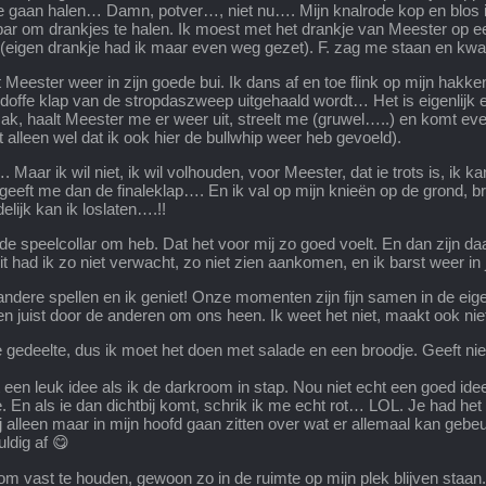
e gaan halen… Damn, potver…, niet nu…. Mijn knalrode kop en blos in
r om drankjes te halen. Ik moest met het drankje van Meester op ee
en (eigen drankje had ik maar even weg gezet). F. zag me staan en k
 zit Meester weer in zijn goede bui. Ik dans af en toe flink op mijn ha
n doffe klap van de stropdaszweep uitgehaald wordt… Het is eigenlijk 
ak, haalt Meester me er weer uit, streelt me (gruwel…..) en komt even
alleen wel dat ik ook hier de bullwhip weer heb gevoeld).
r ik wil niet, ik wil volhouden, voor Meester, dat ie trots is, ik kan 
eft me dan de finaleklap…. En ik val op mijn knieën op de grond, bre
elijk kan ik loslaten….!!
g de speelcollar om heb. Dat het voor mij zo goed voelt. En dan zijn d
it had ik zo niet verwacht, zo niet zien aankomen, en ik barst weer in
andere spellen en ik geniet! Onze momenten zijn fijn samen in de eigen
n juist door de anderen om ons heen. Ik weet het niet, maakt ook niet ui
gedeelte, dus ik moet het doen met salade en een broodje. Geeft niet, 
een leuk idee als ik de darkroom in stap. Nou niet echt een goed ide
 En als ie dan dichtbij komt, schrik ik me echt rot… LOL. Je had het
j alleen maar in mijn hoofd gaan zitten over wat er allemaal kan gebe
ldig af 😋
om vast te houden, gewoon zo in de ruimte op mijn plek blijven staan.