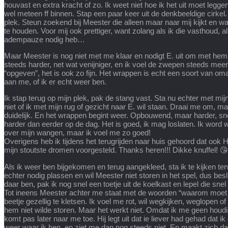
houvast en extra kracht of zo. Ik weet niet hoe ik het uit moet le
wel meteen ff binnen. Stap een paar keer uit de denkbeeldige cirkel. W
plek. Steun zoekend bij Meester die alleen maar naar mij kijkt en wac
te houden. Voor mij ook prettiger, want zolang als ik die vasthoud, 
adempauze nodig heb…
Maar Meester is nog niet met me klaar en nodigt E. uit om met hem
steeds harder, net wat venijniger, en ik voel de zwepen steeds meer
“opgeven”, het is ook zo fijn. Het wrappen is echt een soort van 
aan me, of ik er echt weer ben.
Ik stap terug op mijn plek, pak de stang vast. Sta nu echter met mijn 
niet of ik met mijn rug of gezicht naar E. wil staan. Draai me om, ma
duidelijk. En het wrappen begint weer. Opbouwend, maar harder, sn
harder dan eerder op de dag. Het is goed, ik mag loslaten. Ik wo
over mijn wangen, maar ik voel me zo goed!
Overigens heb ik tijdens het terugrijden naar huis gehoord dat ook 
mijn stoutste dromen voorgesteld. Thanks heren!!! Dikke knuffel! 😘
Als ik weer ben bijgekomen en terug aangekleed, sta ik te kijken te
echter nodig plassen en wil Meester niet storen in het spel, dus beslu
daar ben, pak ik nog snel een toetje uit de koelkast en lepel die 
Tot ineens Meester achter me staat met de woorden “waarom moet ik 
beetje gezellig te kletsen. Ik voel me rot, wil wegkijken, weglopen
hem niet wilde storen. Maar het werkt niet. Omdat ik me geen hou
komt pas later naar me toe. Hij legt uit dat ie liever had gehad dat ik
weer waar ik ben, en ziet me dan nog steeds niet. En maakt zich d