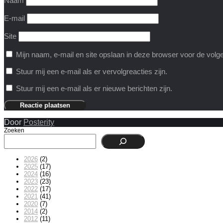
Naam
E-mail
Site
Mijn naam, e-mail en site opslaan in deze browser voor de volge
Stuur mij een e-mail als er vervolgreacties zijn.
Stuur mij een e-mail als er nieuwe berichten zijn.
Door
Posterity
Zoeken
2026
(2)
2025
(17)
2024
(16)
2023
(23)
2022
(17)
2021
(41)
2020
(7)
2014
(2)
2012
(11)