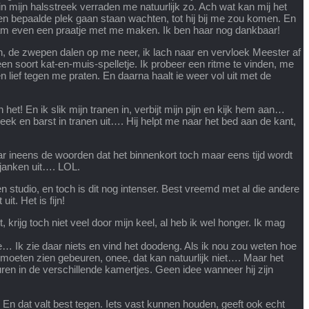
 mijn halsstreek verraden me natuurlijk zo. Ach wat kan mij het
n bepaalde plek gaan staan wachten, tot hij bij me zou komen. En
wam even een praatje met me maken. Ik ben haar nog dankbaar!
kken, de zwepen dalen op me neer, ik lach naar en vervloek Meester af
een soort kat-en-muis-spelletje. Ik probeer een ritme te vinden, me
 lief tegen me praten. En daarna haalt ie weer vol uit met de
het! En ik slik mijn tranen in, verbijt mijn pijn en kijk hem aan…
ek en barst in tranen uit…. Hij helpt me naar het bed aan de kant,
aar ineens de woorden dat het binnenkort toch maar eens tijd wordt
 janken uit…. LOL.
 studio, en toch is dit nog intenser. Best vreemd met al die andere
t. Het is fijn!
krijg toch niet veel door mijn keel, al heb ik wel honger. Ik mag
e… Ik zie daar niets en vind het doodeng. Als ik nou zou weten hoe
 moeten zien gebeuren, onee, dat kan natuurlijk niet…. Maar het
uren in de verschillende kamertjes. Geen idee wanneer hij zijn
 En dat valt best tegen. Iets vast kunnen houden, geeft ook echt