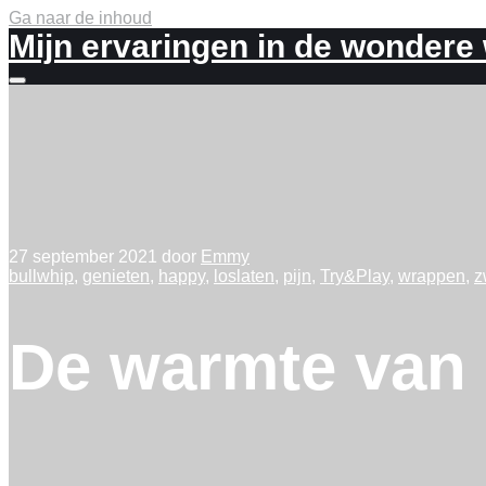
Ga naar de inhoud
Mijn ervaringen in de wondere
Meer
info
27 september 2021
door
Emmy
bullwhip
,
genieten
,
happy
,
loslaten
,
pijn
,
Try&Play
,
wrappen
,
z
De warmte van 