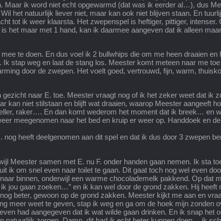
ggen. Maar ik word niet echt opgewarmd (dat was ik eerder al…), dus 
il het natuurlijk liever niet, maar kan ook niet blijven staan. En tuurl
ht tot ik weer klaarsta. Het zwepenspel is heftiger, pittiger, intenser
al is het maar met 1 hand, kan ik daarmee aangeven dat ik alleen maar
 mee te doen. En dus voel ik 2 bullwhips die om me heen draaien en
. Ik stap weg en laat de stang los. Meester komt meteen naar me toe en
omarming door de zwepen. Het voelt goed, vertrouwd, fijn, warm, thui
gezicht naar E. toe. Meester vraagt nog of ik het zeker weet dat ik zo w
ar kan niet stilstaan en blijft wat draaien, waarop Meester aangeeft ho
eller, raker…. En dan komt wederom het moment dat ik breek… en wee
rd weer meegenomen naar het bed en kruip er weer op. Handdoek en d
H. nog heeft deelgenomen aan dit spel en dat ik dus door 3 zwepen ben
rwijl Meester samen met E. nu F. onder handen gaan nemen. Ik sta toe
it ik om snel even naar toilet te gaan. Dit gaat toch nog wel even door.
snel naar binnen, onderwijl een warme chocolademelk pakkend. Op dat
jou gaan zoeken…” en ik kan wel door de grond zakken. Hij heeft me 
 of nog beter, gewoon op de grond zakken. Meester kijkt me aan en vraa
ding meer weet te geven, stap ik weg en ga om de hoek mijn zonden 
 even had aangegeven dat ik wat wilde gaan drinken. En ik snap het ook w
an natuurlijk zorgen. Damn, dit had ik echt beter kunnen doen… ik s