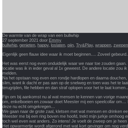
De warmte van de wrap van een bullwhip
27 september 2021
door
Emmy
bullwhip
,
genieten
,
happy
,
loslaten
,
pijn
,
Try&Play
,
wrappen
,
zwepen
Eigenlijk geen flauw idee waar ik moet beginnen…. Zoveel gebeurd… W
Het was eerst nog even onduidelijk waar we naar toe zouden gaan. M
locatie was ik in ieder geval al 1x geweest. De andere locatie zou
melden.
Na het opstaan nog even een rondje hardlopen en daarna douchen, m
slim, want ik dacht er pas aan op de snelweg en toen was het te laa
terugrijden, file hebben en dan straf oplopen voor het te laat ko
Fijn om bij aankomst nu al wat mensen te kennen van vorige maand
om, enkelboeien en zowaar doet Meester mij een speelcollar om… Ik 
deze nu echt omgekregen…
We gaan naar de grote zaal, kletsen met wat mensen en drinken een
Meester me bij een ring boven me hoofd, trekt mijn jurkje omhoo
toch wel even wat anders. Zo intens! Je voelt de zweep om je heen kr
Het opwarmertje wordt afgerond met wat kort gevinger om nog verder o