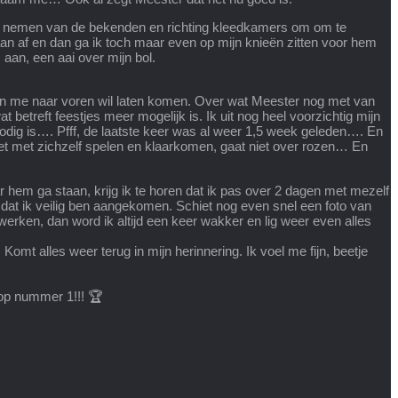
heid nemen van de bekenden en richting kleedkamers om om te
aan af en dan ga ik toch maar even op mijn knieën zitten voor hem
 aan, een aai over mijn bol.
et in me naar voren wil laten komen. Over wat Meester nog met van
betreft feestjes meer mogelijk is. Ik uit nog heel voorzichtig mijn
nodig is…. Pfff, de laatste keer was al weer 1,5 week geleden…. En
et met zichzelf spelen en klaarkomen, gaat niet over rozen… En
hem ga staan, krijg ik te horen dat ik pas over 2 dagen met mezelf
t ik veilig ben aangekomen. Schiet nog even snel een foto van
erken, dan word ik altijd een keer wakker en lig weer even alles
 Komt alles weer terug in mijn herinnering. Ik voel me fijn, beetje
op nummer 1!!! 🏆