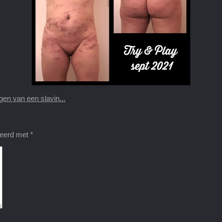
gen van een slavin...
keerd met
*