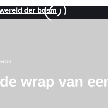
 wereld der bdsm
wepen
de wrap van ee