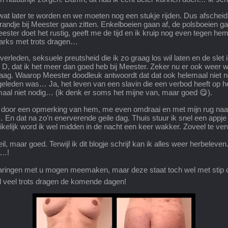
al wat later te worden en we moeten nog een stukje rijden. Dus afsc
 randje bij Meester gaan zitten. Enkelboeien gaan af, de polsboeien g
ester doet het rustig, geeft me de tijd en ik kruip nog even tegen hem
 marks met trots dragen…
 verleden, seksuele preutsheid die ik zo graag los wil laten en de sl
 D, dat ik het meer dan goed heb bij Meester. Zeker nu er ook weer wat 
andaag. Waarop Meester doodleuk antwoordt dat dat ook helemaal niet 
geleden was… Ja, het leven van een slavin die een verbod heeft op h
elemaal niet nodig… (ik denk er soms het mijne van, maar goed 😋).
 door een opmerking van hem, me even omdraai en met mijn rug naar 
t na zo’n enerverende geile dag. Thuis stuur ik snel een appje da
elijk word ik wel midden in de nacht een keer wakker. Zoveel te verw
 maar goed. Terwijl ik dit blogje schrijf kan ik alles weer herbeleven.
n…!
rvaringen met u mogen meemaken, maar deze staat toch wel met stip 
el veel trots dragen de komende dagen!