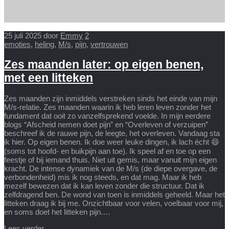
25 juli 2025
door
Emmy
2
emoties
,
heling
,
M/s
,
pijn
,
vertrouwen
Zes maanden later: op eigen benen,
met een litteken
Zes maanden zijn inmiddels verstreken sinds het einde van mijn
M/s-relatie. Zes maanden waarin ik heb leren leven zonder het
fundament dat ooit zo vanzelfsprekend voelde. In mijn eerdere
blogs “Afscheid nemen doet pijn” en “Overleven of verzuipen”
beschreef ik de rauwe pijn, de leegte, het overleven. Vandaag sta
ik hier. Op eigen benen. Ik doe weer leuke dingen, ik lach écht 😄
(soms tot hoofd- en buikpijn aan toe). Ik speel af en toe op een
feestje of bij iemand thuis. Niet uit gemis, maar vanuit mijn eigen
kracht. De intense dynamiek van de M/s (de diepe overgave, de
verbondenheid) mis ik nog steeds, en dat mag. Maar ik heb
mezelf bewezen dat ik kan leven zonder die structuur. Dat ik
zelfdragend ben. De wond van toen is inmiddels geheeld. Maar het
litteken draag ik bij me. Onzichtbaar voor velen, voelbaar voor mij,
en soms doet het litteken pijn.…
Lees verder