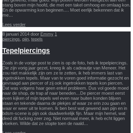
stang boven mijn hoofd, die met een takel omhoog en omlaag kon.
En de opwarming kon beginnen…. Moet eerlijk bekennen dat ik
me…
Lees verder
8 januari 2014
door
Emmy
1
piercings
,
pijn
,
tepels
Tepelpiercings
Zoals in de vorige post te zien is op de foto, heb ik tepelpiercings.
Die zijn vorig jaar gezet, kreeg ik als cadeautje van Meneer. Het
zou niet makkelijk zijn om ze te zetten, ik heb immers last van
ingetrokken tepels. Maar van te voren goed informatie gezocht en
gevraagd aan piercer of zij ook ingetrokken tepels kon piercen.
Dat was volgens haar geen enkel probleem. Dus vol goede moed
naar de shop, de trap af naar beneden…De piercer moest eerst
even kijken of mijn tepels wel even naar buiten konden blijven
staan en tekende daarna de plekjes af waar ze erin zou gaan en
waar er weer uit te komen. Ik ben best wat gewend aan pijn en in
bdsm-scene is pijn ook daadwerkelijk fijn. Maar mijn hemel, wat
deed dit fucking zeer zeg. Niet normaal meer, ik heb echt liggen
vloeken. Wilde dat ze stopte toen de naald…
Lees verder