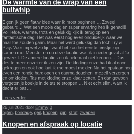
De warmte van de wrap van een
bullwhip
Eigenlijk geen flauw idee waar ik moet beginnen…. Zoveel
gebeurd… Wat een mooie dag en super ervaring heb ik gehad!!!
Vol liefde, warmte, trots en gelukkig kijk ik terug op een
fantastische dag! Het was eerst nog even onduidelijk waar we
naar toe zouden gaan. Maar het werd gelukkig dan toch Try &
Play. Voor mij wel zo fijn, want het zou het eerste feestje zijn
samen met Meester en op deze locatie was ik in ieder geval al 1x
geweest. De andere locatie zou ik helemaal niet kennen… Dus
des te meer onzeker ik zou zijn. De kledingkeuze had ik al door
gekregen en ook hoe laat ik me moest melden.Na het opstaan nog
even een rondje hardlopen en daarna douchen, mezelf verzorgen
en omkleden. Tas met kleding enzo klaar zetten. En dan gewoon
vergeten je boekje in de tas te stoppen…. Niet echt slim, want ik
dacht er pas…
Lees verder
26 juli 2021
door
Emmy
0
bijten
,
bondage
,
geil
,
knopen
,
pijn
,
straf
,
zwepen
Knopen en afspraak op locatie