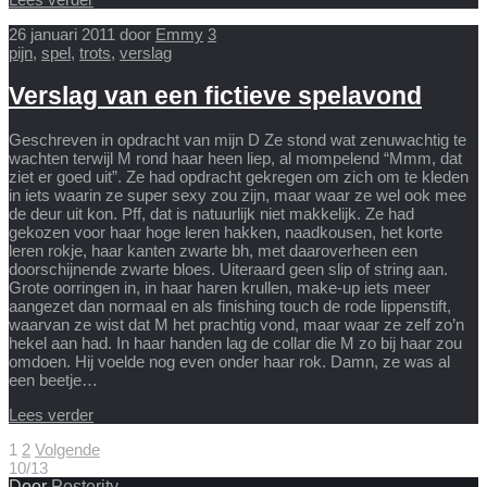
26 januari 2011
door
Emmy
3
pijn
,
spel
,
trots
,
verslag
Verslag van een fictieve spelavond
Geschreven in opdracht van mijn D Ze stond wat zenuwachtig te
wachten terwijl M rond haar heen liep, al mompelend “Mmm, dat
ziet er goed uit”. Ze had opdracht gekregen om zich om te kleden
in iets waarin ze super sexy zou zijn, maar waar ze wel ook mee
de deur uit kon. Pff, dat is natuurlijk niet makkelijk. Ze had
gekozen voor haar hoge leren hakken, naadkousen, het korte
leren rokje, haar kanten zwarte bh, met daaroverheen een
doorschijnende zwarte bloes. Uiteraard geen slip of string aan.
Grote oorringen in, in haar haren krullen, make-up iets meer
aangezet dan normaal en als finishing touch de rode lippenstift,
waarvan ze wist dat M het prachtig vond, maar waar ze zelf zo’n
hekel aan had. In haar handen lag de collar die M zo bij haar zou
omdoen. Hij voelde nog even onder haar rok. Damn, ze was al
een beetje…
Lees verder
Berichten
1
2
Volgende
10/13
paginering
Door
Posterity