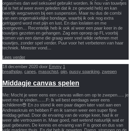
orgasmes dan wel seksueel gebruikt worden. Ik hou van touwtjes
(al is het al weer even geleden dat ik ze gevoeld heb) en kan
heerlijk wegzweven bij een suspension. Maar nu dus de combi
van een ongemakkelijke bondage, waarbij ik ook nog extra
getriggerd word met pijn en lust. En dan loslaten en me
overgeven… Recentelijk heb ik ook al weer een paar keer in de
touwtjes gezeten en gehangen. Zag een oproep op FL voorbij
komen van een dame die graag weer veel wilde oefenen met
touwtjes, zonder spel verder. Puur voor het verbeteren van haar
techniek. Meester vond…
Lees verder
18 december 2020
door
Emmy
1
breathplay
,
canes
,
masochist
,
pijn
,
pussy spanking
,
zwepen
Middagje canvas spelen
Me: Mocht je weer eens een canvas willen om op te zwepen….. je
weet me te vinden……F: Ik wil best eerdaags weer eens
schilderen😎 En zo stond ik een paar dagen later vast aan een
Andreaskruis en hebben F en ik samen weer een super fijne
middag gehad. Door de ervaring van de vorige keer, had ik er
weer alle vertrouwen in. Maar goed, niet wetend natuurlijk wat er
gaat gebeuren. De kennis en ervaring van F is groot en dus van
vele markten thuis. En dat heb ik geweten. Damn, stompen op de