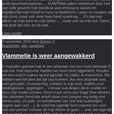
grote bovenbeenspieren…. AUW!!!Mijn adem ontnemen door met
zijn volle gewicht mijn borstkas wat omhoog te duwen en
tegelijkertijd mijn mond en neus te bedekken, canes en zwepen op
mijn kont, maar ook weer bare hand spanking…..En dan niet
alleen op mijn kont en mijn tieten….. maar ook op mijn kut. Damn,
wat doet dat zeer en oh wat…
Lees verder
4 november 2020
door
Emmy
0
masochist
,
pijn
,
spanking
Vlammetje is weer aangewakkerd
4 maanden geleden had ik een afspraak met een oude bekende D
van me. Kort daarvoor hadden we weer eens bijgekletst. Konden
we een match maken op het pijnvlak: hij sadist, ik masochist. We
hadden wel het idee dat dat zou kunnen, dus een afspraak was
snel gemaakt. Zenuwachtig, kriebels in mijn buik, twijfels over
kledingkeuze, opgetogen… zomaar wat dingen die ik voelde en
door mijn hoofd schoten. Eerst maar eens een kopje thee drinken,
dan uitkleden (tenslotte wordt slaan met zwepen erg lastig met
kleren aan), en pols- en enkelboeien om (zet wat makkelijker
ergens aan vast….). Ik vond het eigenlijk best vreemd om voor
een niet-partner zomaar uit mijn kleren te gaan…. was dat eigenlijk
niet gewend, maar goed. Mijn polsen werden vastgezet aan een