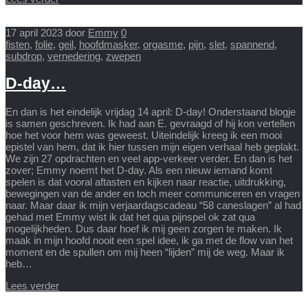
17 april 2023
door
Emmy
0
fisten
,
folie
,
geil
,
hoofdmasker
,
orgasme
,
pijn
,
slet
,
spannend
,
subdrop
,
vernedering
,
zwepen
D-day…
En dan is het eindelijk vrijdag 14 april: D-day! Onderstaand blogje
is samen geschreven. Ik had aan E. gevraagd of hij kon vertellen
hoe het voor hem was geweest. Uiteindelijk kreeg ik een mooi
epistel van hem, dat ik hier tussen mijn eigen verhaal heb geplakt.
We zijn 27 opdrachten en veel app-verkeer verder. En dan is het
zover; Emmy noemt het D-day. Als een nieuw iemand komt
spelen is dat vooral aftasten en kijken naar reactie, uitdrukking,
bewegingen van de ander en toch meer communiceren en vragen
naar. Maar daar ik mijn verjaardagscadeau “58 caneslagen” al had
gehad met Emmy wist ik dat het qua pijnspel ok zat qua
mogelijkheden. Dus daar hoef ik mij geen zorgen te maken. Ik
maak in mijn hoofd nooit een spel idee, ik ga met de flow van het
moment en de spullen om mij heen “lijden” mij de weg. Maar ik
heb…
Lees verder