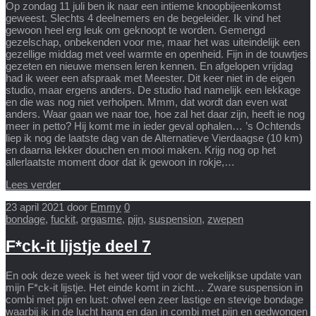
Op zondag 11 juli ben ik naar een intieme knoopbijeenkomst
geweest. Slechts 4 deelnemers en de begeleider. Ik vind het
gewoon heel erg leuk om geknoopt te worden. Gemengd
gezelschap, onbekenden voor me, maar het was uiteindelijk een
gezellige middag met veel warmte en openheid. Fijn in de touwtjes
gezeten en nieuwe mensen leren kennen. En afgelopen vrijdag
had ik weer een afspraak met Meester. Dit keer niet in de eigen
studio, maar ergens anders. De studio had namelijk een lekkage
en die was nog niet verholpen. Mmm, dat wordt dan even wat
anders. Waar gaan we naar toe, hoe zal het daar zijn, heeft ie nog
meer in petto? Hij komt me in ieder geval ophalen… ’s Ochtends
liep ik nog de laatste dag van de Alternatieve Vierdaagse (10 km)
en daarna lekker douchen en mooi maken. Krijg nog op het
allerlaatste moment door dat ik gewoon in rokje,…
Lees verder
23 april 2021
door
Emmy
0
bondage
,
fuckit
,
orgasme
,
pijn
,
suspension
,
zwepen
F*ck-it lijstje deel 7
En ook deze week is het weer tijd voor de wekelijkse update van
mijn F*ck-it lijstje. Het einde komt in zicht… Zware suspension in
combi met pijn en lust: ofwel een zeer lastige en stevige bondage
waarbij ik in de lucht hang en dan in combi met pijn en gedwongen