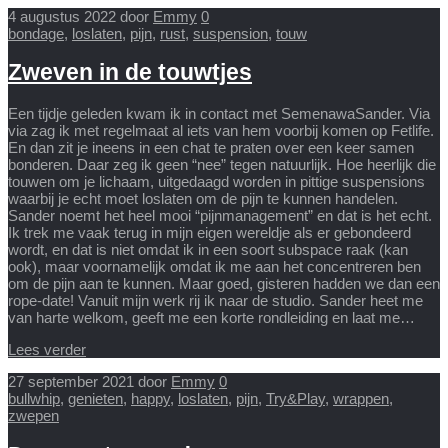
4 augustus 2022
door
Emmy
0
bondage
,
loslaten
,
pijn
,
rust
,
suspension
,
touw
Zweven in de touwtjes
Een tijdje geleden kwam ik in contact met SemenawaSander. Via
via zag ik met regelmaat al iets van hem voorbij komen op Fetlife.
En dan zit je ineens in een chat te praten over een keer samen
bonderen. Daar zeg ik geen “nee” tegen natuurlijk. Hoe heerlijk die
touwen om je lichaam, uitgedaagd worden in pittige suspensions
waarbij je echt moet loslaten om de pijn te kunnen handelen.
Sander noemt het heel mooi “pijnmanagement” en dat is het echt.
Ik trek me vaak terug in mijn eigen wereldje als er gebondeerd
wordt, en dat is niet omdat ik in een soort subspace raak (kan
ook), maar voornamelijk omdat ik me aan het concentreren ben
om de pijn aan te kunnen. Maar goed, gisteren hadden we dan een
rope-date! Vanuit mijn werk rij ik naar de studio. Sander heet me
van harte welkom, geeft me een korte rondleiding en laat me…
Lees verder
27 september 2021
door
Emmy
0
bullwhip
,
genieten
,
happy
,
loslaten
,
pijn
,
Try&Play
,
wrappen
,
zwepen