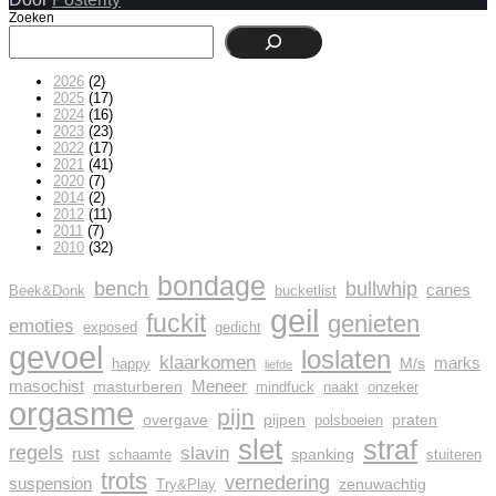
Zoeken
2026
(2)
2025
(17)
2024
(16)
2023
(23)
2022
(17)
2021
(41)
2020
(7)
2014
(2)
2012
(11)
2011
(7)
2010
(32)
bondage
bench
bullwhip
canes
Beek&Donk
bucketlist
geil
fuckit
genieten
emoties
exposed
gedicht
gevoel
loslaten
klaarkomen
marks
M/s
happy
liefde
masochist
Meneer
masturberen
mindfuck
naakt
onzeker
orgasme
pijn
overgave
pijpen
praten
polsboeien
slet
straf
regels
slavin
rust
spanking
schaamte
stuiteren
trots
vernedering
suspension
zenuwachtig
Try&Play