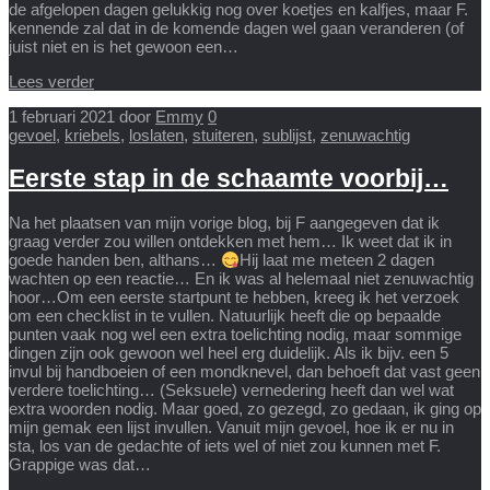
de afgelopen dagen gelukkig nog over koetjes en kalfjes, maar F.
kennende zal dat in de komende dagen wel gaan veranderen (of
juist niet en is het gewoon een…
Lees verder
1 februari 2021
door
Emmy
0
gevoel
,
kriebels
,
loslaten
,
stuiteren
,
sublijst
,
zenuwachtig
Eerste stap in de schaamte voorbij…
Na het plaatsen van mijn vorige blog, bij F aangegeven dat ik
graag verder zou willen ontdekken met hem… Ik weet dat ik in
goede handen ben, althans…
Hij laat me meteen 2 dagen
wachten op een reactie… En ik was al helemaal niet zenuwachtig
hoor…Om een eerste startpunt te hebben, kreeg ik het verzoek
om een checklist in te vullen. Natuurlijk heeft die op bepaalde
punten vaak nog wel een extra toelichting nodig, maar sommige
dingen zijn ook gewoon wel heel erg duidelijk. Als ik bijv. een 5
invul bij handboeien of een mondknevel, dan behoeft dat vast geen
verdere toelichting… (Seksuele) vernedering heeft dan wel wat
extra woorden nodig. Maar goed, zo gezegd, zo gedaan, ik ging op
mijn gemak een lijst invullen. Vanuit mijn gevoel, hoe ik er nu in
sta, los van de gedachte of iets wel of niet zou kunnen met F.
Grappige was dat…