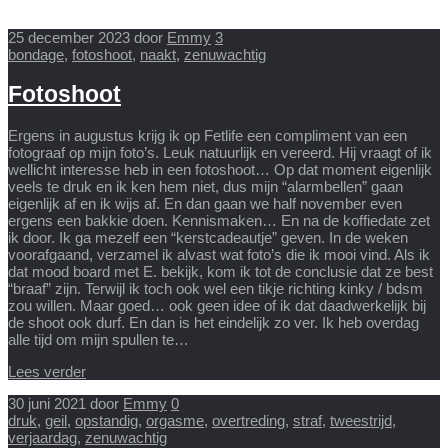
25 december 2023
door
Emmy
3
bondage
,
fotoshoot
,
naakt
,
zenuwachtig
Fotoshoot
Ergens in augustus krijg ik op Fetlife een compliment van een
fotograaf op mijn foto’s. Leuk natuurlijk en vereerd. Hij vraagt of ik
wellicht interesse heb in een fotoshoot… Op dat moment eigenlijk
veels te druk en ik ken hem niet, dus mijn “alarmbellen” gaan
eigenlijk af en ik wijs af. En dan gaan we half november even
ergens een bakkie doen. Kennismaken… En na de koffiedate zet
ik door. Ik ga mezelf een “kerstcadeautje” geven. In de weken
voorafgaand, verzamel ik alvast wat foto’s die ik mooi vind. Als ik
dat mood board met E. bekijk, kom ik tot de conclusie dat ze best
“braaf” zijn. Terwijl ik toch ook wel een tikje richting kinky / bdsm
zou willen. Maar goed… ook geen idee of ik dat daadwerkelijk bij
de shoot ook durf. En dan is het eindelijk zo ver. Ik heb overdag
alle tijd om mijn spullen te…
Lees verder
30 juni 2021
door
Emmy
0
druk
,
geil
,
opstandig
,
orgasme
,
overtreding
,
straf
,
tweestrijd
,
verjaardag
,
zenuwachtig