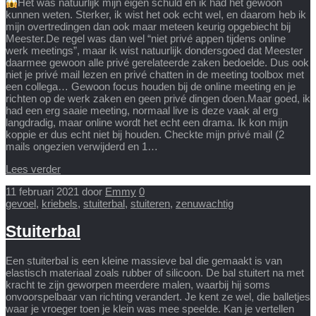
Het was natuurlijk mijn eigen schuld en ik had het gewoon
kunnen weten. Sterker, ik wist het ook echt wel, en daarom heb ik
mijn overtredingen dan ook maar meteen keurig opgebiecht bij
Meester.De regel was dan wel “niet privé appen tijdens online
werk meetings”, maar ik wist natuurlijk dondersgoed dat Meester
daarmee gewoon alle privé gerelateerde zaken bedoelde. Dus ook
niet je privé mail lezen en privé chatten in de meeting toolbox met
een collega… Gewoon focus houden bij de online meeting en je
richten op de werk zaken en geen privé dingen doen.Maar goed, ik
had een erg saaie meeting, normaal live is deze vaak al erg
langdradig, maar online wordt het echt een drama. Ik kon mijn
koppie er dus echt niet bij houden. Checkte mijn privé mail (2
mails ongezien verwijderd en 1…
Lees verder
11 februari 2021
door
Emmy
0
gevoel
,
kriebels
,
stuiterbal
,
stuiteren
,
zenuwachtig
Stuiterbal
Een stuiterbal is een kleine massieve bal die gemaakt is van
elastisch materiaal zoals rubber of silicoon. De bal stuitert na met
kracht te zijn geworpen meerdere malen, waarbij hij soms
onvoorspelbaar van richting verandert. Je kent ze wel, die balletjes
waar je vroeger toen je klein was mee speelde. Kan je vertellen