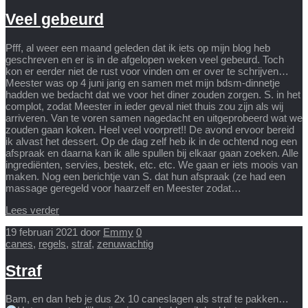
Veel gebeurd
Pfff, al weer een maand geleden dat ik iets op mijn blog heb
geschreven en er is in de afgelopen weken veel gebeurd. Toch
kon er eerder niet de rust voor vinden om er over te schrijven…
Meester was op 4 juni jarig en samen met mijn bdsm-dinnetje
hadden we bedacht dat we voor het diner zouden zorgen. S. in het
complot, zodat Meester in ieder geval niet thuis zou zijn als wij
arriveren. Van te voren samen nagedacht en uitgeprobeerd wat we
zouden gaan koken. Heel veel voorpret!! De avond ervoor bereid
ik alvast het dessert. Op de dag zelf heb ik in de ochtend nog een
afspraak en daarna kan ik alle spullen bij elkaar gaan zoeken. Alle
ingrediënten, servies, bestek, etc. etc. We gaan er iets moois van
maken. Nog een berichtje van S. dat hun afspraak (ze had een
massage geregeld voor haarzelf en Meester zodat…
Lees verder
19 februari 2021
door
Emmy
0
canes
,
regels
,
straf
,
zenuwachtig
Straf
Bam, en dan heb je dus 2x 10 caneslagen als straf te pakken…