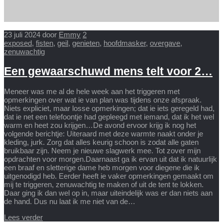
23 juli 2024
door
Emmy
2
exposed
,
fisten
,
geil
,
genieten
,
hoofdmasker
,
overgave
,
zenuwachtig
Een gewaarschuwd mens telt voor 2…
Meneer was me al de hele week aan het triggeren met
opmerkingen over wat ie van plan was tijdens onze afspraak.
Niets expliciet, maar losse opmerkingen; dat ie iets geregeld had,
dat ie net een telefoontje had gepleegd met iemand, dat ik het wel
warm en heet zou krijgen…De avond ervoor krijg ik nog het
volgende berichtje: Uiteraard met deze warmte naakt onder je
kleding, jurk. Zorg dat alles keurig schoon is zodat alle gaten
bruikbaar zijn. Neem je nieuwe slagwerk mee. Tot zover mijn
opdrachten voor morgen.Daarnaast ga ik ervan uit dat ik natuurlijk
een braaf en sletterige dame heb morgen voor diegene die ik
uitgenodigd heb. Eerder heeft ie vaker opmerkingen gemaakt om
mij te triggeren, zenuwachtig te maken of uit de tent te lokken.
Daar ging ik dan wel op in, maar uiteindelijk was er dan niets aan
de hand. Dus nu laat ik me niet van de…
Lees verder