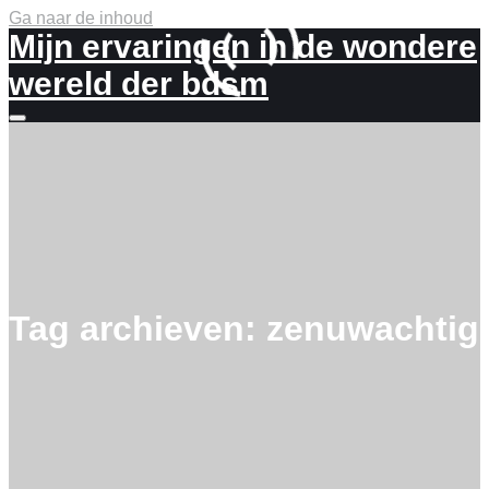
Ga naar de inhoud
Mijn ervaringen in de wondere
wereld der bdsm
Meer
info
Tag archieven:
zenuwachtig