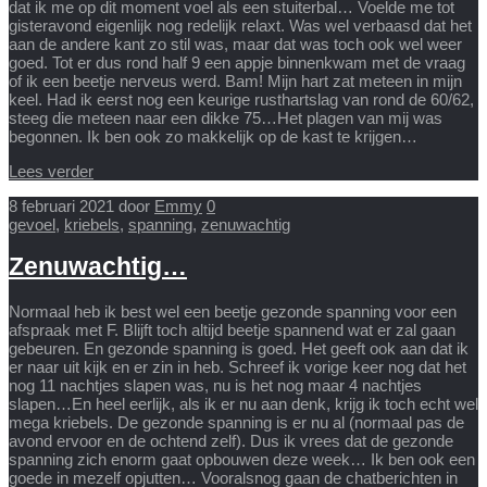
dat ik me op dit moment voel als een stuiterbal… Voelde me tot
gisteravond eigenlijk nog redelijk relaxt. Was wel verbaasd dat het
aan de andere kant zo stil was, maar dat was toch ook wel weer
goed. Tot er dus rond half 9 een appje binnenkwam met de vraag
of ik een beetje nerveus werd. Bam! Mijn hart zat meteen in mijn
keel. Had ik eerst nog een keurige rusthartslag van rond de 60/62,
steeg die meteen naar een dikke 75…Het plagen van mij was
begonnen. Ik ben ook zo makkelijk op de kast te krijgen…
Lees verder
8 februari 2021
door
Emmy
0
gevoel
,
kriebels
,
spanning
,
zenuwachtig
Zenuwachtig…
Normaal heb ik best wel een beetje gezonde spanning voor een
afspraak met F. Blijft toch altijd beetje spannend wat er zal gaan
gebeuren. En gezonde spanning is goed. Het geeft ook aan dat ik
er naar uit kijk en er zin in heb. Schreef ik vorige keer nog dat het
nog 11 nachtjes slapen was, nu is het nog maar 4 nachtjes
slapen…En heel eerlijk, als ik er nu aan denk, krijg ik toch echt wel
mega kriebels. De gezonde spanning is er nu al (normaal pas de
avond ervoor en de ochtend zelf). Dus ik vrees dat de gezonde
spanning zich enorm gaat opbouwen deze week… Ik ben ook een
goede in mezelf opjutten… Vooralsnog gaan de chatberichten in