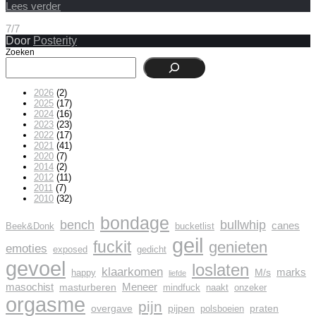
Lees verder
7/7
Door
Posterity
Zoeken
2026
(2)
2025
(17)
2024
(16)
2023
(23)
2022
(17)
2021
(41)
2020
(7)
2014
(2)
2012
(11)
2011
(7)
2010
(32)
bondage
bench
bullwhip
canes
Beek&Donk
bucketlist
geil
fuckit
genieten
emoties
exposed
gedicht
gevoel
loslaten
klaarkomen
marks
M/s
happy
liefde
masochist
Meneer
masturberen
mindfuck
naakt
onzeker
orgasme
pijn
overgave
pijpen
praten
polsboeien