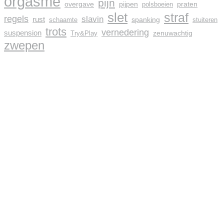
orgasme
pijn
overgave
pijpen
praten
polsboeien
slet
straf
regels
slavin
rust
spanking
schaamte
stuiteren
trots
vernedering
suspension
zenuwachtig
Try&Play
zwepen