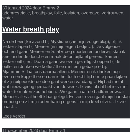
30 januari 2024
door
Emmy
2
ademrestrictie
,
breathplay
,
folie
,
loslaten
,
overgave
,
vertrouwen
,
water
Water breath play
Na de heerlijke avond bij Mystique (zie mijn vorige blog), blijf ik
lekker slapen bij Meneer (in mijn eigen bedje…). De volgende
ochtend gaan Meneer en S. al vroeg sporten en onderwijl stap ik
snel onder de douche en maak de ontbijttafel gereed. Samen
lekker ontbijten. Daarna gaan we even gezellig shoppen bij de
outlet en drinken we koffie / thee met een gebakje erbij.
Mjammie.S. laat ons daarna alleen. Meneer en ik drinken nog
even een kopje thee en dan is het toch echt tijd om te gaan kijken
of zijn uitgedokterde idee gaat werken vandaag… Hij had me al
wat nieuwsgierig gemaakt van de week. Ik wist al dat het iets met
water te maken zou hebben…We gaan naar de badkamer waar
Meneer alles al heeft klaar gelegd. En voor even gaat mijn hartslag
omhoog en zit mijn ademhaling ergens in mijn keel of zo… Ik zie
naast…
Lees verder
11 december 2023
door
Emmy
1