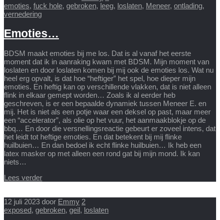
emoties
,
fuck hole
,
gebroken
,
leeg
,
loslaten
,
Meneer
,
ontlading
,
vernedering
Emoties…
BDSM maakt emoties bij me los. Dat is al vanaf het eerste
moment dat ik in aanraking kwam met BDSM. Mijn moment van
loslaten en door loslaten komen bij mij ook de emoties los. Wat nu
heel erg opvalt, is dat hoe “heftiger” het spel, hoe dieper mijn
emoties. En heftig kan op verschillende vlakken, dat is niet alleen
flink in elkaar gemept worden… Zoals ik al eerder heb
geschreven, is er een bepaalde dynamiek tussen Meneer E. en
mij. Het is niet als een potje waar een deksel op past, maar meer
een “accelerator”, als olie op het vuur, het aanmaakblokje op de
bbq… En door die versnellingsreactie gebeurt er zoveel intens, dat
het leidt tot heftige emoties. En dat betekent bij mij flinke
huilbuien… En dan bedoel ik echt flinke huilbuien… Ik heb een
latex masker op met alleen een rond gat bij mijn mond. Ik kan
niets…
Lees verder
12 juli 2023
door
Emmy
2
exposed
,
gebroken
,
geil
,
loslaten