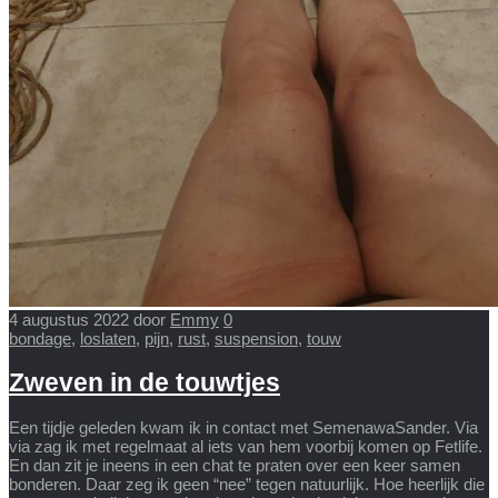
4 augustus 2022
door
Emmy
0
bondage
,
loslaten
,
pijn
,
rust
,
suspension
,
touw
Zweven in de touwtjes
Een tijdje geleden kwam ik in contact met SemenawaSander. Via
via zag ik met regelmaat al iets van hem voorbij komen op Fetlife.
En dan zit je ineens in een chat te praten over een keer samen
bonderen. Daar zeg ik geen “nee” tegen natuurlijk. Hoe heerlijk die