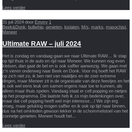
Lees verder
31 juli 2024
door
Emmy
1
Beek&Donk
,
bullwhip
,
genieten
,
loslaten
,
M/s
,
marks
,
masochist
,
Meneer
Ultimate RAW – juli 2024
Het is zondag en vandaag gaan we naar Ultimate RAW… Ik stap
op tijd thuis in de auto en rijd naar Meneer. We kunnen nog even
kletsen, dan gaat de bel en is ook saffier aanwezig. We gaan met
z’n vieren onderweg naar Beek en Donk. Voor mij hoeft het RAW
op zich niet zo, ik ben niet van naaldjes en de zeer extreme
dingen, maar Meneer zit in de organisatie van deze feestjes en het
is ook wel eens leuk om samen ergens naar toe te kunnen, als
alleen maar thuis spelen. Vandaag staat er cell popping en nietjes
op het programma. Die laatste heb ik zo mijn bedenkingen over,
maar dat cell popping heeft wel mijn interesse…! We zijn erg
vroeg, maar gelukkig mogen saffier en ik ook op tijd naar binnen,
dus na het omkleden gewoon lekker in de schommelstoel van het
zonnetje genieten. Meneer houdt het…
Lees verder