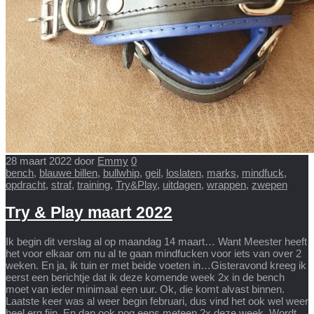
28 maart 2022
door
Emmy
0
bench
,
blauwe billen
,
bullwhip
,
geil
,
loslaten
,
marks
,
mindfuck
,
opdracht
,
straf
,
training
,
Try&Play
,
uitdagen
,
wrappen
,
zwepen
Try & Play maart 2022
Ik begin dit verslag al op maandag 14 maart… Want Meester heeft
het voor elkaar om nu al te gaan mindfucken voor iets van over 2
weken. En ja, ik tuin er met beide voeten in…Gisteravond kreeg ik
eerst een berichtje dat ik deze komende week 2x in de bench
moet van ieder minimaal een uur. Ok, die komt alvast binnen.
Laatste keer was al weer begin februari, dus vind het ook wel weer
heel erg fijn. En dan ook nog eens meteen 2x deze week. Wordt