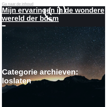
Ga naar de inhoud
Mijn ervaringen in de wondere
wereld der bdsm
Meer
info
Categorie archieven:
loslaten