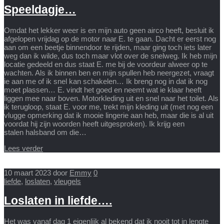
Speeldagje…
​Omdat het lekker weer is en mijn auto geen airco heeft, besluit ik
afgelopen vrijdag op de motor naar E. te gaan. Dacht er eerst nog
aan om een beetje binnendoor te rijden, maar ging toch iets later
weg dan ik wilde, dus toch maar vlot over de snelweg. Ik heb mijn
locatie gedeeld en dus staat E. me bij de voordeur alweer op te
wachten. Als ik binnen ben en mijn spullen heb neergezet, vraagt
ie aan me of ik snel kan schakelen… Ik breng nog in dat ik nog
moet plassen… E. vindt het goed en neemt wat ie klaar heeft
liggen mee naar boven. Motorkleding uit en snel naar het toilet. Als
ik​​ terugloop, staat E. voor me, trekt mijn kleding uit (met nog een
vlugge opmerking dat ik mooie lingerie aan heb, maar die is al uit
voordat hij zijn woorden heeft uitgesproken). Ik krijg een
stalen halsband om die…
Lees verder
10 maart 2023
door
Emmy
0
liefde
,
loslaten
,
vleugels
Loslaten in liefde….
Het was vanaf dag 1 eigenlijk al bekend dat ik nooit tot in lengte