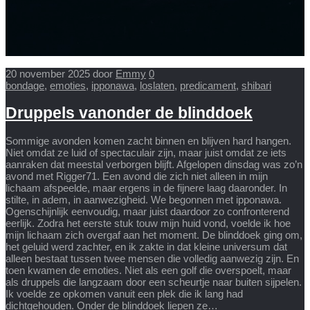
20 november 2025
door
Emmy
0
bondage
,
emoties
,
ipponawa
,
loslaten
,
predicament
,
shibari
Druppels vanonder de blinddoek
Sommige avonden komen zacht binnen en blijven hard hangen.
Niet omdat ze luid of spectaculair zijn, maar juist omdat ze iets
aanraken dat meestal verborgen blijft. Afgelopen dinsdag was zo’n
avond met Rigger71. Een avond die zich niet alleen in mijn
lichaam afspeelde, maar ergens in de fijnere laag daaronder. In
stilte, in adem, in aanwezigheid. We begonnen met ipponawa.
Ogenschijnlijk eenvoudig, maar juist daardoor zo confronterend
eerlijk. Zodra het eerste stuk touw mijn huid vond, voelde ik hoe
mijn lichaam zich overgaf aan het moment. De blinddoek ging om,
het geluid werd zachter, en ik zakte in dat kleine universum dat
alleen bestaat tussen twee mensen die volledig aanwezig zijn. En
toen kwamen de emoties. Niet als een golf die overspoelt, maar
als druppels die langzaam door een scheurtje naar buiten sijpelen.
Ik voelde ze opkomen vanuit een plek die ik lang had
dichtgehouden. Onder de blinddoek liepen ze…