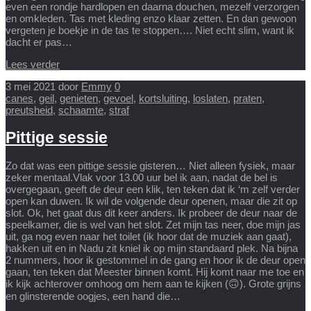
even een rondje hardlopen en daarna douchen, mezelf verzorgen
en omkleden. Tas met kleding enzo klaar zetten. En dan gewoon
vergeten je boekje in de tas te stoppen…. Niet echt slim, want ik
dacht er pas…
Lees verder
3 mei 2021
door
Emmy
0
canes
,
geil
,
genieten
,
gevoel
,
kortsluiting
,
loslaten
,
praten
,
preutsheid
,
schaamte
,
straf
Pittige sessie
Zo dat was een pittige sessie gisteren… Niet alleen fysiek, maar
zeker mentaal.Vlak voor 13.00 uur bel ik aan, nadat de bel is
overgegaan, geeft de deur een klik, ten teken dat ik ‘m zelf verder
open kan duwen. Ik wil de volgende deur openen, maar die zit op
slot. Ok, het gaat dus dit keer anders. Ik probeer de deur naar de
speelkamer, die is wel van het slot. Zet mijn tas neer, doe mijn jas
uit, ga nog even naar het toilet (ik hoor dat de muziek aan gaat),
hakken uit en in Nadu zit kniel ik op mijn standaard plek. Na bijna
2 nummers, hoor ik gestommel in de gang en hoor ik de deur open
gaan, ten teken dat Meester binnen komt. Hij komt naar me toe en
ik kijk achterover omhoog om hem aan te kijken (🙃). Grote grijns
en glinsterende oogjes, een hand die…