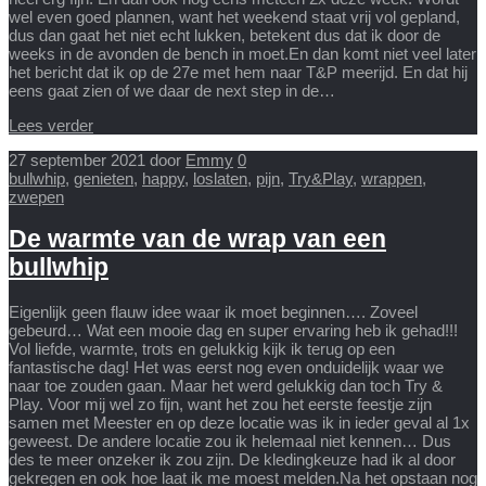
wel even goed plannen, want het weekend staat vrij vol gepland,
dus dan gaat het niet echt lukken, betekent dus dat ik door de
weeks in de avonden de bench in moet.En dan komt niet veel later
het bericht dat ik op de 27e met hem naar T&P meerijd. En dat hij
eens gaat zien of we daar de next step in de…
Lees verder
27 september 2021
door
Emmy
0
bullwhip
,
genieten
,
happy
,
loslaten
,
pijn
,
Try&Play
,
wrappen
,
zwepen
De warmte van de wrap van een
bullwhip
Eigenlijk geen flauw idee waar ik moet beginnen…. Zoveel
gebeurd… Wat een mooie dag en super ervaring heb ik gehad!!!
Vol liefde, warmte, trots en gelukkig kijk ik terug op een
fantastische dag! Het was eerst nog even onduidelijk waar we
naar toe zouden gaan. Maar het werd gelukkig dan toch Try &
Play. Voor mij wel zo fijn, want het zou het eerste feestje zijn
samen met Meester en op deze locatie was ik in ieder geval al 1x
geweest. De andere locatie zou ik helemaal niet kennen… Dus
des te meer onzeker ik zou zijn. De kledingkeuze had ik al door
gekregen en ook hoe laat ik me moest melden.Na het opstaan nog