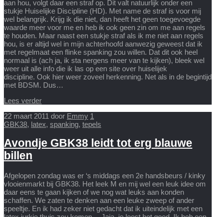
aan hou, volgt daar een straf op. Dit valt natuurlijk onder een
stukje Huiselijke Discipline (HD). Met name de straf is voor mij
wel belangrijk. Krijg ik die niet, dan heeft het geen toegevoegde
waarde meer voor me en heb ik ook geen zin om me aan regels
te houden. Maar naast een stukje straf als ik me niet aan regels
hou, is er altijd wel in mijn achterhoofd aanwezig geweest dat ik
met regelmaat een flinke spanking zou willen. Dat dit ook heel
normaal is (ach ja, ik sta nergens meer van te kijken), bleek wel
weer uit alle info die ik las op een site over huiselijek
discipline. Ook hier weer zoveel herkenning. Net als in de begintijd
met BDSM. Dus…
Lees verder
22 maart 2011
door
Emmy
1
GBK38
,
latex
,
spanking
,
tepels
Avondje GBK38 leidt tot erg blauwe
billen
Afgelopen zondag was er ‘s middags een 2e handsbeurs / kinky
vlooienmarkt bij GBK38. Het leek M en mij wel een leuk idee om
daar eens te gaan kijken of we nog wat leuks aan konden
schaffen. We zaten te denken aan een leuke zweep of ander
speeltje. En ik had zeker niet gedacht dat ik uiteindelijk met een
latex jurkje thuis zou komen… Jaja, je leest het goed. Ik heb een