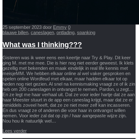
25 september 2023
door
Emmy
0
blauwe billen
,
caneslagen
,
ontlading
,
spanking
What was I thinking???
Gisteren was ik weer eens een keertje naar Try & Play. Dit keer
ging M. met me mee. Die is hier nog niet eerder geweest. Ik klets
gezellig met bekenden en maak eindelijk in real life kennis met
meisjeMM. We hebben elkaar online al wel vaker gesproken en
spelen online Wordfeud met elkaar, maar hadden elkaar tot op
heden nog niet gezien. Al snel na kennismaking vraagt ze of ik zin
heb om 200 caneslagen in ontvangst te nemen. Pardon, u zegt…
En ze legt me haar verhaal uit. Dat ze voor ieder hartje dat ze aan
haar Meester stuurt in de app een caneslag krijgt, maar dat ze er
inmiddels zoveel heeft, dat ze ze niet meer zelf kan incasseren.
En dus vraagt ze of anderen die voor haar in ontvangst willen
nemen. Voor ieder zal dat op zijn / haar aangepaste wijze zijn.
Nou hou ik natuurlijk wel…
Lees verder