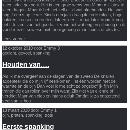
latex jurkje gekocht. Het is een grote wens van M om mij latex te
laten dragen. Maar ik heb het zelf altijd wat afgehouden. Het was
nog ff een stap te ver. Sinds een jaar draag ik korte rokjes, hoge
hakken, kousen, corsetten, lak en leer… maar latex vond ik nog
net ff te veel van het goede. Ik vond het wat eng en glibberig en ik
vond mezelf sowieso niet mooi genoeg om in zoiets straks te…
Lees verder
12 oktober 2010
door
Emmy
3
gedicht
,
gevoel
,
spanking
Houden van….
Als ik me overgeef aan de slagen van de zweep De knallen
accepteer die op mijn lijf neerkomen Het één worden met de
warmte en de pijn Dan voel ik me echt zo ongelooflijk fijn Mijn
tranen die dan rollen over mijn wang Zijn niet van ellende of
verdriet Maar van diep en intens geluk Omdat ik zo ontzettend
veel van je hou
13 maart 2010
door
Emmy
1
pijn
,
praten
,
spanking
,
trots
Eerste spanking