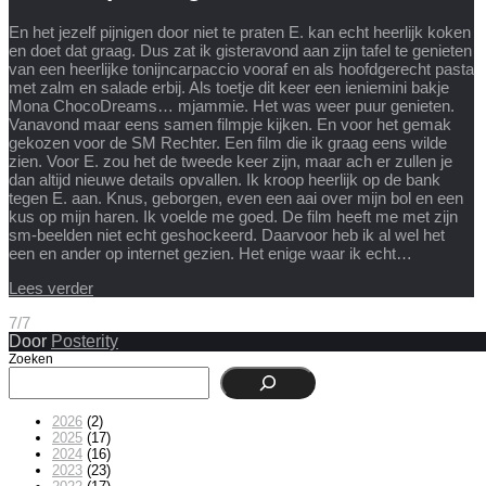
En het jezelf pijnigen door niet te praten E. kan echt heerlijk koken
en doet dat graag. Dus zat ik gisteravond aan zijn tafel te genieten
van een heerlijke tonijncarpaccio vooraf en als hoofdgerecht pasta
met zalm en salade erbij. Als toetje dit keer een ieniemini bakje
Mona ChocoDreams… mjammie. Het was weer puur genieten.
Vanavond maar eens samen filmpje kijken. En voor het gemak
gekozen voor de SM Rechter. Een film die ik graag eens wilde
zien. Voor E. zou het de tweede keer zijn, maar ach er zullen je
dan altijd nieuwe details opvallen. Ik kroop heerlijk op de bank
tegen E. aan. Knus, geborgen, even een aai over mijn bol en een
kus op mijn haren. Ik voelde me goed. De film heeft me met zijn
sm-beelden niet echt geshockeerd. Daarvoor heb ik al wel het
een en ander op internet gezien. Het enige waar ik echt…
Lees verder
7/7
Door
Posterity
Zoeken
2026
(2)
2025
(17)
2024
(16)
2023
(23)