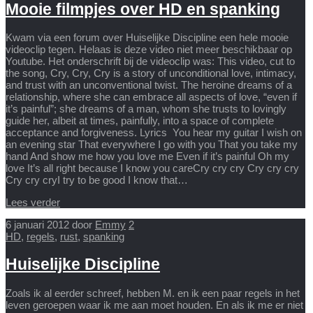
Mooie filmpjes over HD en spanking
Kwam via een forum over Huiselijke Discipline een hele mooie
videoclip tegen. Helaas is deze video niet meer beschikbaar op
Youtube. Het onderschrift bij de videoclip was: This video, cut to
the song, Cry, Cry, Cry is a story of unconditional love, intimacy,
and trust with an unconventional twist. The heroine dreams of a
relationship, where she can embrace all aspects of love, “even if
it’s painful”; she dreams of a man, whom she trusts to lovingly
guide her, albeit at times, painfully, into a space of complete
acceptance and forgiveness. Lyrics You hear my guitar I wish on
an evening star That everywhere I go with you That you take my
hand And show me how you love me Even if it’s painful Oh my
love It’s all right because I know you careCry cry cry Cry cry cry
Cry cry cryI try to be good I know that…
Lees verder
6 januari 2012
door
Emmy
2
HD
,
regels
,
rust
,
spanking
Huiselijke Discipline
Zoals ik al eerder schreef, hebben M. en ik een paar regels in het
leven geroepen waar ik me aan moet houden. En als ik me er niet