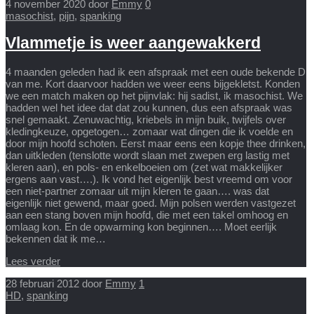
4 november 2020
door
Emmy
0
masochist
,
pijn
,
spanking
Vlammetje is weer aangewakkerd
4 maanden geleden had ik een afspraak met een oude bekende D
van me. Kort daarvoor hadden we weer eens bijgekletst. Konden
we een match maken op het pijnvlak: hij sadist, ik masochist. We
hadden wel het idee dat dat zou kunnen, dus een afspraak was
snel gemaakt. Zenuwachtig, kriebels in mijn buik, twijfels over
kledingkeuze, opgetogen… zomaar wat dingen die ik voelde en
door mijn hoofd schoten. Eerst maar eens een kopje thee drinken,
dan uitkleden (tenslotte wordt slaan met zwepen erg lastig met
kleren aan), en pols- en enkelboeien om (zet wat makkelijker
ergens aan vast….). Ik vond het eigenlijk best vreemd om voor
een niet-partner zomaar uit mijn kleren te gaan…. was dat
eigenlijk niet gewend, maar goed. Mijn polsen werden vastgezet
aan een stang boven mijn hoofd, die met een takel omhoog en
omlaag kon. En de opwarming kon beginnen…. Moet eerlijk
bekennen dat ik me…
Lees verder
28 februari 2012
door
Emmy
1
HD
,
spanking