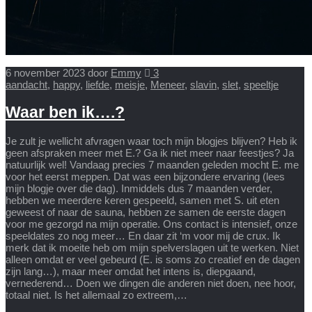
6 november 2023
door
Emmy
3
aandacht
,
happy
,
liefde
,
meisje
,
Meneer
,
slavin
,
slet
,
speeltje
Waar ben ik….?
Je zult je wellicht afvragen waar toch mijn blogjes blijven? Heb ik
geen afspraken meer met E.? Ga ik niet meer naar feestjes? Ja
natuurlijk wel! Vandaag precies 7 maanden geleden mocht E. me
voor het eerst meppen. Dat was een bijzondere ervaring (lees
mijn blogje over die dag). Inmiddels dus 7 maanden verder,
hebben we meerdere keren gespeeld, samen met S. uit eten
geweest of naar de sauna, hebben ze samen de eerste dagen
voor me gezorgd na mijn operatie. Ons contact is intensief, onze
speeldates zo nog meer… En daar zit ‘m voor mij de crux. Ik
merk dat ik moeite heb om mijn spelverslagen uit te werken. Niet
alleen omdat er veel gebeurd (E. is soms zo creatief en de dagen
zijn lang…), maar meer omdat het intens is, diepgaand,
vernederend… Doen we dingen die anderen niet doen, nee hoor,
totaal niet. Is het allemaal zo extreem,…