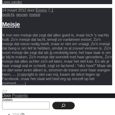
Lees verder
14 maart 2012
door
Emmy
1
gedicht
,
gevoel
,
meisje
Meisje
Ik ken een meisje dat zegt dat alles goed is, maar toch ’s nachts
huilt. Zo’n meisje dat lacht, terwijl ze vanbinnen instort. Zo’n
meisje dat steun nodig heeft, maar er niet om vraagt. Zo’n meisje
dat bang is om lief te hebben, omdat ze al zoveel verloren is. Zo’n
soort meisje die zegt dat als jij verdrietig bent, het haar taak is om
je blij te maken. Zo’n meisje dat worstelt met haar gevoelens, Zo’n
meisje dat alles achter zich wil laten, maar het niet kan. En als je
haar vraagt wat er scheelt, zegt ze lachend : ”niks hoor!” Maar als
ze dan weer even alleen is, stromen de tranen over haar wangen
heen….. (copyright is niet van mij, kwam de tekst tegen op
Facebook, maar het slaat wel heel erg op mezelf op het
moment…….)
2/2
Door
Posterity
Zoeken
2026
(2)