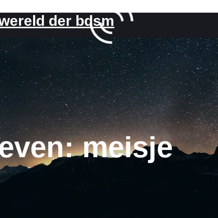
 wereld der bdsm
ieven:
meisje