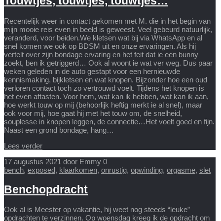
Touwtjes, touwtjes, touwtjes…
Recentelijk weer in contact gekomen met M. die in het begin van
mijn mooie reis even in beeld is geweest. Veel gebeurd natuurlijk,
veranderd, voor beiden.We kletsen wat bij via WhatsApp en al
snel komen we ook op BDSM uit en onze ervaringen. Als hij
vertelt over zijn bondage ervaring en het feit dat ie een bunny
zoekt, ben ik getriggerd… Ook al woont ie wat ver weg. Dus paar
weken geleden in de auto gestapt voor een hernieuwde
kennismaking, bijkletsen en wat knopen. Bijzonder hoe een oud
verloren contact toch zo vertrouwd voelt. Tijdens het knopen is
het even aftasten. Voor hem, wat kan ik hebben, wat kan ik aan,
hoe werkt touw op mij (behoorlijk heftig merkt ie al snel), maar
ook voor mij, hoe gaat hij met het touw om, de snelheid,
souplesse in knopen leggen, de connectie…Het voelt goed en fijn.
Naast een grond bondage, hang…
Lees verder
17 augustus 2021
door
Emmy
0
bench
,
exposed
,
klaarkomen
,
onrustig
,
opwinding
,
orgasme
,
slet
Benchopdracht
Ook al is Meester op vakantie, hij weet nog steeds “leuke”
opdrachten te verzinnen. Op woensdag kreeg ik de opdracht om