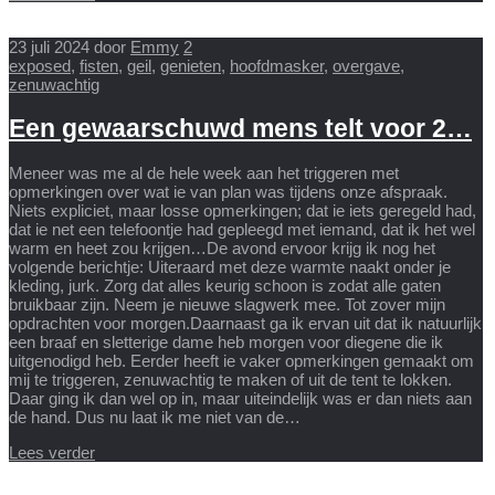
23 juli 2024
door
Emmy
2
exposed
,
fisten
,
geil
,
genieten
,
hoofdmasker
,
overgave
,
zenuwachtig
Een gewaarschuwd mens telt voor 2…
Meneer was me al de hele week aan het triggeren met
opmerkingen over wat ie van plan was tijdens onze afspraak.
Niets expliciet, maar losse opmerkingen; dat ie iets geregeld had,
dat ie net een telefoontje had gepleegd met iemand, dat ik het wel
warm en heet zou krijgen…De avond ervoor krijg ik nog het
volgende berichtje: Uiteraard met deze warmte naakt onder je
kleding, jurk. Zorg dat alles keurig schoon is zodat alle gaten
bruikbaar zijn. Neem je nieuwe slagwerk mee. Tot zover mijn
opdrachten voor morgen.Daarnaast ga ik ervan uit dat ik natuurlijk
een braaf en sletterige dame heb morgen voor diegene die ik
uitgenodigd heb. Eerder heeft ie vaker opmerkingen gemaakt om
mij te triggeren, zenuwachtig te maken of uit de tent te lokken.
Daar ging ik dan wel op in, maar uiteindelijk was er dan niets aan
de hand. Dus nu laat ik me niet van de…
Lees verder