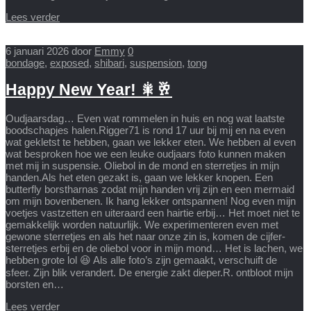
Lees verder
6 januari 2026
door
Emmy
0
bondage
,
exposed
,
shibari
,
suspension
,
tong
Happy New Year! 🎇🥂
Oudjaarsdag… Even wat rommelen in huis en nog wat laatste
boodschapjes halen.Rigger71 is rond 17 uur bij mij en na even
wat gekletst te hebben, gaan we lekker eten. We hebben al even
wat besproken hoe we een leuke oudjaars foto kunnen maken
met mij in suspensie. Oliebol in de mond en sterretjes in mijn
handen.Als het eten gezakt is, gaan we lekker knopen. Een
butterfly borstharnas zodat mijn handen vrij zijn en een mermaid
om mijn bovenbenen. Ik hang lekker ontspannen! Nog even mijn
voetjes vastzetten en uiteraard een hairtie erbij… Het moet niet te
gemakkelijk worden natuurlijk. We experimenteren even met
gewone sterretjes en als het naar onze zin is, komen de cijfer-
sterretjes erbij en de oliebol voor in mijn mond… Het is lachen, we
hebben grote lol 😆 Als alle foto’s zijn gemaakt, verschuift de
sfeer. Zijn blik verandert. De energie zakt dieper.R. ontbloot mijn
borsten en…
Lees verder