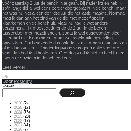
vóór zaterdag 2 uur de bench in te gaan. Bij nader inzien heb ik
zo’n lange tijd al wel eens eerder doorgebracht in de bench, maar
het was nu niet alleen de tijdsduur die het lastig maakte. Normaal
mag ik dan aan het eind van de tijd met mezelf spelen,
klaarkomen en de bench uit. Maar nu had ie wat anders
verzonnen… Ik moest gedurende de 2 uur in de bench
tussendoor met mezelf spelen, zodat ik wel opgewonden bleef.
Uiteraard niet klaarkomen, maar wel regelmatig opwinding
opwekken. Dat betekende dus ook dat ik niet mocht gaan soezen
of in slaap vallen… Donderdagavond was geen optie voor me,
want dan had ik al bootcamp. Overdag vind ik niet zo heel fijn en
kwam er sowieso in de ochtend een…
Lees verder
6/6
Door
Posterity
Zoeken
2026
(2)
2025
(17)
2024
(16)
2023
(23)
2022
(17)
2021
(41)
2020
(7)