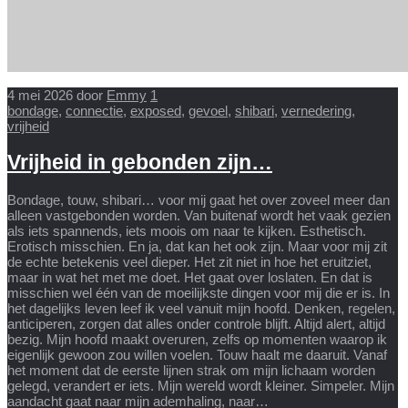
4 mei 2026
door
Emmy
1
bondage
,
connectie
,
exposed
,
gevoel
,
shibari
,
vernedering
,
vrijheid
Vrijheid in gebonden zijn…
Bondage, touw, shibari… voor mij gaat het over zoveel meer dan
alleen vastgebonden worden. Van buitenaf wordt het vaak gezien
als iets spannends, iets moois om naar te kijken. Esthetisch.
Erotisch misschien. En ja, dat kan het ook zijn. Maar voor mij zit
de echte betekenis veel dieper. Het zit niet in hoe het eruitziet,
maar in wat het met me doet. Het gaat over loslaten. En dat is
misschien wel één van de moeilijkste dingen voor mij die er is. In
het dagelijks leven leef ik veel vanuit mijn hoofd. Denken, regelen,
anticiperen, zorgen dat alles onder controle blijft. Altijd alert, altijd
bezig. Mijn hoofd maakt overuren, zelfs op momenten waarop ik
eigenlijk gewoon zou willen voelen. Touw haalt me daaruit. Vanaf
het moment dat de eerste lijnen strak om mijn lichaam worden
gelegd, verandert er iets. Mijn wereld wordt kleiner. Simpeler. Mijn
aandacht gaat naar mijn ademhaling, naar…