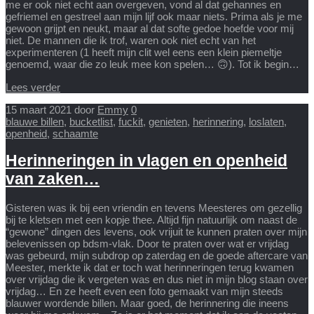
me er ook niet echt aan overgeven, vond al dat gehannes en
gefriemel en gestreel aan mijn lijf ook maar niets. Prima als je me
gewoon grijpt en neukt, maar al dat softe gedoe hoefde voor mij
niet. De mannen die ik trof, waren ook niet echt van het
experimenteren (1 heeft mijn clit wel eens een klein piemeltje
genoemd, waar die zo leuk mee kon spelen… 🙃). Tot ik begin…
Lees verder
15 maart 2021
door
Emmy
0
blauwe billen
,
bucketlist
,
fuckit
,
genieten
,
herinnering
,
loslaten
,
openheid
,
schaamte
Herinneringen in vlagen en openheid
van zaken…
Gisteren was ik bij een vriendin en tevens Meesteres om gezellig
bij te kletsen met een kopje thee. Altijd fijn natuurlijk om naast de
“gewone” dingen des levens, ook vrijuit te kunnen praten over mijn
belevenissen op bdsm-vlak. Door te praten over wat er vrijdag
was gebeurd, mijn subdrop op zaterdag en de goede aftercare van
Meester, merkte ik dat er toch wat herinneringen terug kwamen
over vrijdag die ik vergeten was en dus niet in mijn blog staan over
vrijdag… En ze heeft even een foto gemaakt van mijn steeds
blauwer wordende billen. Maar goed, de herinnering die ineens