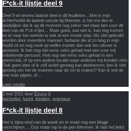
F*ck-it lijstje deel 9
Deel 9 en tevens laatste deel in dit feuilleton…Met in mijn
achterhoofd de laatste sessie bij Meester, is het me des te
duidelijker dat ik op dit moment nog zeker niet klaar ben voor dit
deel van de f*ck-it lijst… Maar goed, wat niet is, kan nog komen
en er naar toe werken is ook al een mooie stap. Als slet gebruikt
worden door meerdere mannen: fantasie die al zo lang in mijn
hoofd zit en nog nooit op welke manier dan ook ten uitvoer is
geweest. Ik heb nog niet eens seks gehad met een voor mij
onbekende persoon. Heb nog niet eens seks gehad in een
parenclub, of op een andere locatie waar anderen mij konden zien.
Ook geen idee of ik zelf actief genoeg kan deelnemen; ben ik slet
genoeg om het de mannen naar de zin te maken? Kan ik wel de
ene man pijpen, of…
Lees verder
2 mei 2021
door
Emmy
0
bucketlist
,
fuckit
,
loslaten
,
overgave
F*ck-it lijstje deel 8
Het is bijna eind van de week en er moet nog een blogje
verschijnen…. Dus maar rap in de pen klimmen. Ik heb het liefst