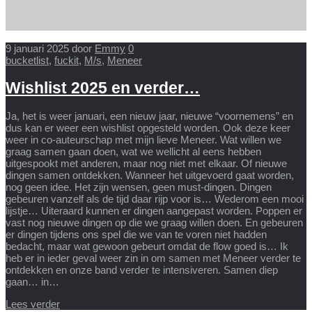
9 januari 2025
door
Emmy
0
bucketlist
,
fuckit
,
M/s
,
Meneer
Wishlist 2025 en verder…
Ja, het is weer januari, een nieuw jaar, nieuwe “voornemens” en
dus kan er weer een wishlist opgesteld worden. Ook deze keer
weer in co-auteurschap met mijn lieve Meneer. Wat willen we
graag samen gaan doen, wat we wellicht al eens hebben
uitgespookt met anderen, maar nog niet met elkaar. Of nieuwe
dingen samen ontdekken. Wanneer het uitgevoerd gaat worden,
nog geen idee. Het zijn wensen, geen must-dingen. Dingen
gebeuren vanzelf als de tijd daar rijp voor is… Wederom een mooi
lijstje… Uiteraard kunnen er dingen aangepast worden. Poppen er
vast nog nieuwe dingen op die we graag willen doen. En gebeuren
er dingen tijdens ons spel die we van te voren niet hadden
bedacht, maar wat gewoon gebeurt omdat de flow goed is… Ik
heb er in ieder geval weer zin in om samen met Meneer verder te
ontdekken en onze band verder te intensiveren. Samen diep
gaan… in…
Lees verder