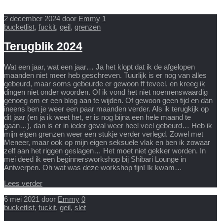
2 december 2024
door
Emmy
1
bucketlist
,
fuckit
,
geil
,
grenzen
Terugblik 2024
Wat een jaar, wat een jaar… Ja het klopt dat ik de afgelopen
maanden niet meer heb geschreven. Tuurlijk is er nog van alles
gebeurd, maar soms gebeurde er gewoon ff teveel, en kreeg ik
dingen niet onder woorden. Of ik vond het niet noemenswaardig
genoeg om er een blog aan te wijden. Of gewoon geen tijd en dan
ineens ben je weer een paar maanden verder. Als ik terugkijk op
dit jaar (en ja ik weet het, er is nog bijna een hele maand te
gaan…), dan is er in ieder geval weer heel veel gebeurd… Heb ik
mijn eigen grenzen weer een stukje verder verlegd. Zowel met
Meneer, maar ook op mijn eigen seksuele vlak en ben ik zowaar
zelf aan het riggen geslagen… Het moet niet gekker worden. In
mei deed ik een beginnersworkshop bij Shibari Lounge in
Antwerpen. Oh wat was deze workshop fijn! Ik kwam…
Lees verder
6 mei 2021
door
Emmy
0
bucketlist
,
fuckit
,
geil
,
slet