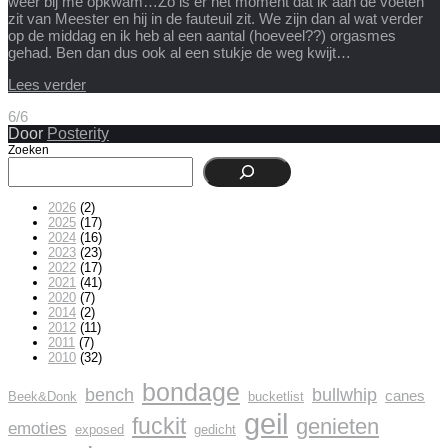
weer bij me opkwam…Zo is er het moment dat ik aan de voeten
zit van Meester en hij in de fauteuil zit. We zijn dan al wat verder
op de middag en ik heb al een aantal (hoeveel??) orgasmes
gehad. Ben dan dus ook al een stukje de weg kwijt…
Lees verder
6/6
Door
Posterity
Zoeken
2026
(2)
2025
(17)
2024
(16)
2023
(23)
2022
(17)
2021
(41)
2020
(7)
2014
(2)
2012
(11)
2011
(7)
2010
(32)
bondage
bench
bullwhip
canes
Beek&Donk
bucketlist
geil
fuckit
genieten
emoties
exposed
gedicht