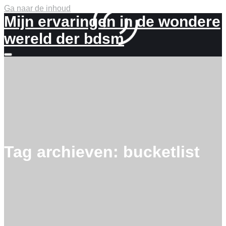
Ga naar de inhoud
Mijn ervaringen in de wondere
wereld der bdsm
Meer
info
Tag archieven:
bucketlist