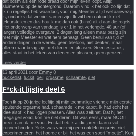
dat bdsm als een rode draad door mijn leven loopt. Altijd
sluimerend op de achtergrond. Daarom vind ik het ook zo fijn dat
ik nu regeltjes heb waardoor, voor mij, Meester altijd wel aanwezig
is, ondanks dat we niet samen zijn. Ik wil hem natuurlijk niet
teleurstellen en dus hou ik me dan ook (bijna) altijd aan die regels.
Het onderwerp van vandaag is er 1 in het verlengde. 48 uur (of
langer) volledige overgave: 2 dagen lang alleen maar bezig zijn
met mijn Meester en wat hem behaagt. Geen benul van tijd of
andere dingen in de wereld, geen telefoon, niet denken, maar
alleen maar bezig zijn met dienen en pleasen. Geen escapes,
alles staat in het teken van dienen en pleasen, geen grenzen…
Lees verder
13 april 2021
door
Emmy
0
bucketlist
,
fuckit
,
geil
,
orgasme
,
schaamte
,
slet
F*ck-it lijstje deel 6
Toen ik op 20-jarige leeftijd bij mijn toenmalige vriendje mijn eerste
spuitende orgasme had, schaamde ik me kapot. Ik had echt het
idee alsof ik had liggen plassen. Alles was zeiknat. Dat hij het
mega geil vond, kon me niet deren. Dit was eens, maar NOOIT
meer, nam ik me voor. En dat heb ik al die jaren daarna vol
kunnen houden. Seks was voor mij geen ontdekkingsreis, niet
experimenteren, het hoorde er bij, het was een soort “moetje”. Kon