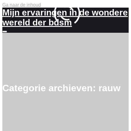
Ga naar de inhoud
Mijn ervaringen in de wondere
wereld der bdsm
Meer
info
Categorie archieven:
rauw