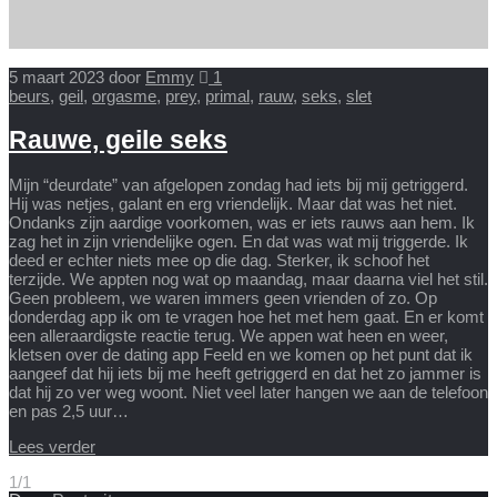
5 maart 2023
door
Emmy
1
beurs
,
geil
,
orgasme
,
prey
,
primal
,
rauw
,
seks
,
slet
Rauwe, geile seks
Mijn “deurdate” van afgelopen zondag had iets bij mij getriggerd.
Hij was netjes, galant en erg vriendelijk. Maar dat was het niet.
Ondanks zijn aardige voorkomen, was er iets rauws aan hem. Ik
zag het in zijn vriendelijke ogen. En dat was wat mij triggerde. Ik
deed er echter niets mee op die dag. Sterker, ik schoof het
terzijde. We appten nog wat op maandag, maar daarna viel het stil.
Geen probleem, we waren immers geen vrienden of zo. Op
donderdag app ik om te vragen hoe het met hem gaat. En er komt
een alleraardigste reactie terug. We appen wat heen en weer,
kletsen over de dating app Feeld en we komen op het punt dat ik
aangeef dat hij iets bij me heeft getriggerd en dat het zo jammer is
dat hij zo ver weg woont. Niet veel later hangen we aan de telefoon
en pas 2,5 uur…
Lees verder
1/1