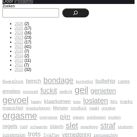
Door
Posterity
Zoeken
2026
(2)
2025
(17)
2024
(16)
2023
(23)
2022
(17)
2021
(41)
2020
(7)
2014
(2)
2012
(11)
2011
(7)
2010
(32)
bondage
bench
bullwhip
canes
Beek&Donk
bucketlist
geil
fuckit
genieten
emoties
exposed
gedicht
gevoel
loslaten
klaarkomen
marks
M/s
happy
liefde
masochist
Meneer
masturberen
mindfuck
naakt
onzeker
orgasme
pijn
overgave
pijpen
praten
polsboeien
slet
straf
regels
slavin
rust
spanking
schaamte
stuiteren
trots
vernedering
suspension
zenuwachtig
Try&Play