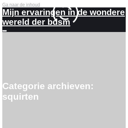
Ga naar de inhoud
Mijn ervaringen in de wondere
wereld der bdsm
Meer
info
Categorie archieven:
squirten