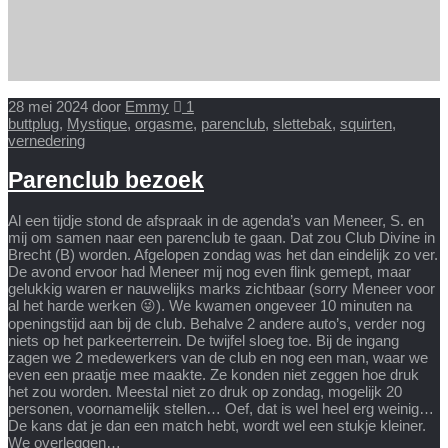
28 mei 2024
door
Emmy
1
buttplug
,
Mystique
,
orgasme
,
parenclub
,
slettebak
,
squirten
,
vernedering
Parenclub bezoek
Al een tijdje stond de afspraak in de agenda’s van Meneer, S. en
mij om samen naar een parenclub te gaan. Dat zou Club Divine in
Brecht (B) worden. Afgelopen zondag was het dan eindelijk zo ver.
De avond ervoor had Meneer mij nog even flink gemept, maar
gelukkig waren er nauwelijks marks zichtbaar (sorry Meneer voor
al het harde werken 😜). We kwamen ongeveer 10 minuten na
openingstijd aan bij de club. Behalve 2 andere auto’s, verder nog
niets op het parkeerterrein. De twijfel sloeg toe. Bij de ingang
zagen we 2 medewerkers van de club en nog een man, waar we
even een praatje mee maakte. Ze konden niet zeggen hoe druk
het zou worden. Meestal niet zo druk op zondag, mogelijk 20
personen, voornamelijk stellen… Oef, dat is wel heel erg weinig…
De kans dat je dan een match hebt, wordt wel een stukje kleiner.
We overleggen…