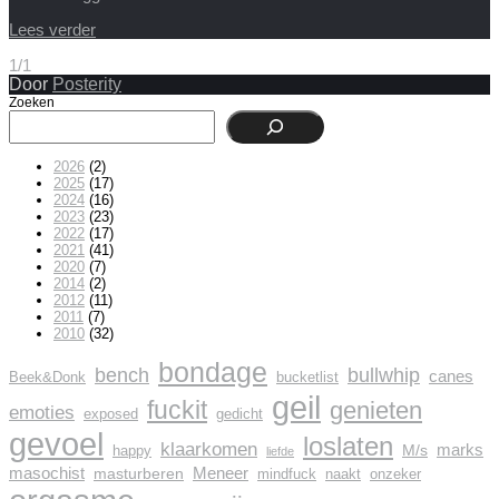
Lees verder
1/1
Door
Posterity
Zoeken
2026
(2)
2025
(17)
2024
(16)
2023
(23)
2022
(17)
2021
(41)
2020
(7)
2014
(2)
2012
(11)
2011
(7)
2010
(32)
bondage
bench
bullwhip
canes
Beek&Donk
bucketlist
geil
fuckit
genieten
emoties
exposed
gedicht
gevoel
loslaten
klaarkomen
marks
M/s
happy
liefde
masochist
Meneer
masturberen
mindfuck
naakt
onzeker