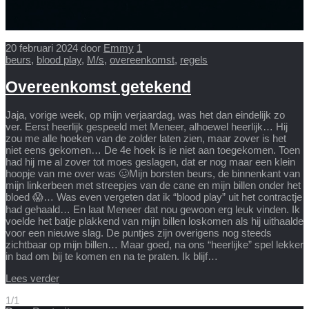
20 februari 2024
door
Emmy
1
beurs
,
blood play
,
M/s
,
overeenkomst
,
regels
Overeenkomst getekend
Jaja, vorige week, op mijn verjaardag, was het dan eindelijk zo
ver. Eerst heerlijk gespeeld met Meneer, alhoewel heerlijk… Hij
zou me alle hoeken van de zolder laten zien, maar zover is het
niet eens gekomen… De 4e hoek is ie niet aan toegekomen. Toen
had hij me al zover tot moes geslagen, dat er nog maar een klein
hoopje van me over was 🥴Mijn borsten beurs, de binnenkant van
mijn linkerbeen met streepjes van de cane en mijn billen onder het
bloed 😱… Was even vergeten dat ik “blood play” uit het contractje
had gehaald… En laat Meneer dat nou gewoon erg leuk vinden. Ik
voelde het batje plakkend van mijn billen loskomen als hij uithaalde
voor een nieuwe slag. De puntjes zijn overigens nog steeds
zichtbaar op mijn billen… Maar goed, na ons “heerlijke” spel lekker
in bad om bij te komen en na te praten. Ik blijf…
Lees verder
1/1