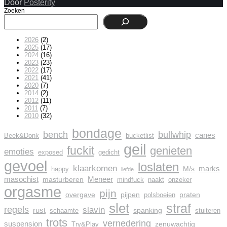
Door
Posterity
Zoeken
2026
(2)
2025
(17)
2024
(16)
2023
(23)
2022
(17)
2021
(41)
2020
(7)
2014
(2)
2012
(11)
2011
(7)
2010
(32)
bondage
bench
bullwhip
canes
Beek&Donk
bucketlist
geil
fuckit
genieten
emoties
exposed
gedicht
gevoel
loslaten
klaarkomen
marks
M/s
happy
liefde
masochist
Meneer
masturberen
mindfuck
naakt
onzeker
orgasme
pijn
overgave
pijpen
praten
polsboeien
slet
straf
regels
slavin
rust
spanking
schaamte
stuiteren
trots
vernedering
suspension
zenuwachtig
Try&Play