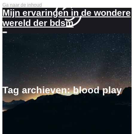
Ga naar de inhoud
Mijn ervaringen in de wondere
wereld der bdsm
Meer
info
Tag archieven:
blood play