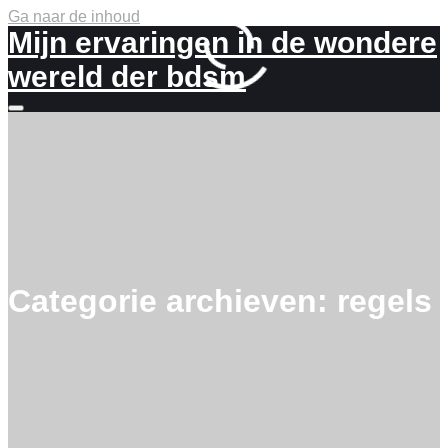
Ga naar de inhoud
Mijn ervaringen in de wondere
wereld der bdsm
Meer
info
Categorie archieven:
regels