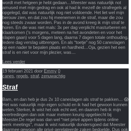
wordt met hetgeen je hebt gedaan…Meester was natuurlijk not
amused met mijn gedrag en ook al had ik mezelf de strafregels al
opgelegd, dat was natuurlijk nog niet voldoende. Het liet wel mijn
berouw zien, en dat zou hij meenemen in de straf, maar die zou
nog steeds zwaar worden. Pas in de avond kreeg ik mijn straf te
horen. En die was niet mals: 3x per dag verplicht masturberen en
klaarkomen (’s morgens, meteen na het avondeten en voor het
slapen gaan) voor 5 dagen lang, daarna 7 dagen totale onthouding.
Iedere dag verslag uitbrengen. En als “toetje” nog 50 caneslagen
op een nader te bepalen plaats en hardheid…Oja, gezien het een
straf is en niet voor mijn plezier, was…
Lees verder
19 februari 2021
door
Emmy
0
canes
,
regels
,
straf
,
zenuwachtig
Straf
Bam, en dan heb je dus 2x 10 caneslagen als straf te pakken… 😱
Het was natuurlijk mijn eigen schuld en ik had het gewoon kunnen
weten. Sterker, ik wist het ook echt wel, en daarom heb ik mijn
overtredingen dan ook maar meteen keurig opgebiecht bij
Meester.De regel was dan wel “niet privé appen tijdens online
werk meetings”, maar ik wist natuurlijk dondersgoed dat Meester
daarmee gewoon alle privé gerelateerde zaken bedoelde. Dus ook