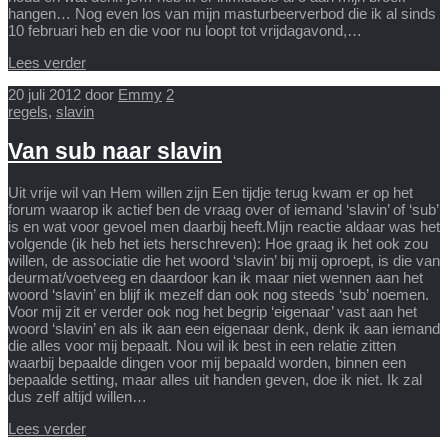
hangen… Nog even los van mijn masturbeerverbod die ik al sinds
10 februari heb en die voor nu loopt tot vrijdagavond,…
Lees verder
20 juli 2012
door
Emmy
2
regels
,
slavin
Van sub naar slavin
Uit vrije wil van Hem willen zijn Een tijdje terug kwam er op het
forum waarop ik actief ben de vraag over of iemand ‘slavin’ of ‘sub’
is en wat voor gevoel men daarbij heeft.Mijn reactie aldaar was het
volgende (ik heb het iets herschreven): Hoe graag ik het ook zou
willen, de associatie die het woord ‘slavin’ bij mij oproept, is die van
deurmat/voetveeg en daardoor kan ik maar niet wennen aan het
woord ‘slavin’ en blijf ik mezelf dan ook nog steeds ‘sub’ noemen.
Voor mij zit er verder ook nog het begrip ‘eigenaar’ vast aan het
woord ‘slavin’ en als ik aan een eigenaar denk, denk ik aan iemand
die alles voor mij bepaalt. Nou wil ik best in een relatie zitten
waarbij bepaalde dingen voor mij bepaald worden, binnen een
bepaalde setting, maar alles uit handen geven, doe ik niet. Ik zal
dus zelf altijd willen…
Lees verder