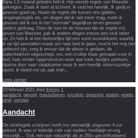
Bijna 1,5 maand geleden heb ik mijn eerste regels van Meester
gekregen. Zoals ik toen al schreef, ik vind het heerlijk. Ik gedij er
gewoon goed op. Naast de regels die tussen ons gelden,
omgangsregels etc. en dingen die ik niet meer mag, merk ik
gewoon dat ik me in het “normale” dagelijkse leven gewoon
anders gedraag. Door de rust en de houvast die de regels mij
geven van Meester, pak ik andere dingen ineens een stuk beter
op. Zo heb ik al een behoorlijke tijd een soort avondritueel, waarbij
ik op tijd aanstalten maak om naar bed te gaan, mocht het nog niet
gebeurd zijn, zorg ik ervoor dat de afwas is gedaan, de
kattenbakken uitgeschept, evt. een kruikje klaar gemaakt voor in
bed, huis verder opgeruimd en weer aan kant, tandjes poetsen,
daarna door naar slaapkamer waar ik een heerlijk relaxmuziekje
opzet, ik kleed me uit, pak mijn…
Lees verder
23 februari 2021
door
Emmy
1
aandacht
,
gevoel
,
masturberen
,
onzeker
,
orgasme
,
praten
,
regels
,
straf
,
verslag
Aandacht
De strafregels schrijven heeft me uiteindelijk ongeveer 4 uur
gekost. Ik was er letterlijk ziek van nadien; hoofdpijn en erg
misselijk… Ook niet raar natuurlijk als je 255x geconfronteerd