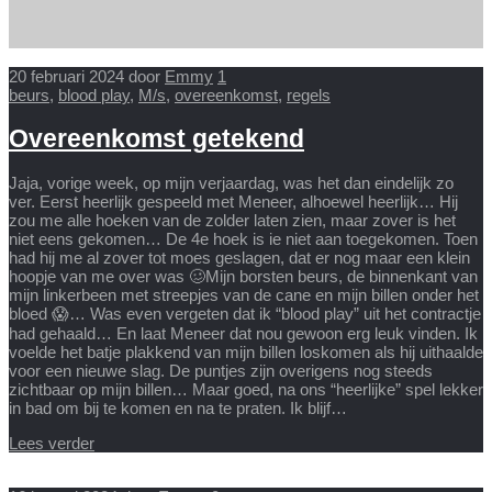
20 februari 2024
door
Emmy
1
beurs
,
blood play
,
M/s
,
overeenkomst
,
regels
Overeenkomst getekend
Jaja, vorige week, op mijn verjaardag, was het dan eindelijk zo
ver. Eerst heerlijk gespeeld met Meneer, alhoewel heerlijk… Hij
zou me alle hoeken van de zolder laten zien, maar zover is het
niet eens gekomen… De 4e hoek is ie niet aan toegekomen. Toen
had hij me al zover tot moes geslagen, dat er nog maar een klein
hoopje van me over was 🥴Mijn borsten beurs, de binnenkant van
mijn linkerbeen met streepjes van de cane en mijn billen onder het
bloed 😱… Was even vergeten dat ik “blood play” uit het contractje
had gehaald… En laat Meneer dat nou gewoon erg leuk vinden. Ik
voelde het batje plakkend van mijn billen loskomen als hij uithaalde
voor een nieuwe slag. De puntjes zijn overigens nog steeds
zichtbaar op mijn billen… Maar goed, na ons “heerlijke” spel lekker
in bad om bij te komen en na te praten. Ik blijf…
Lees verder