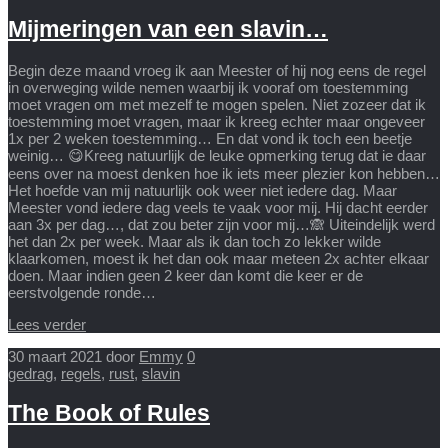
Mijmeringen van een slavin…
Begin deze maand vroeg ik aan Meester of hij nog eens de regel
in overweging wilde nemen waarbij ik vooraf om toestemming
moet vragen om met mezelf te mogen spelen. Niet zozeer dat ik
toestemming moet vragen, maar ik kreeg echter maar ongeveer
1x per 2 weken toestemming… En dat vond ik toch een beetje
weinig… 😋Kreeg natuurlijk de leuke opmerking terug dat ie daar
eens over na moest denken hoe ik iets meer plezier kon hebben…
Het hoefde van mij natuurlijk ook weer niet iedere dag. Maar
Meester vond iedere dag veels te vaak voor mij. Hij dacht eerder
aan 3x per dag…, dat zou beter zijn voor mij…🙈 Uiteindelijk werd
het dan 2x per week. Maar als ik dan toch zo lekker wilde
klaarkomen, moest ik het dan ook maar meteen 2x achter elkaar
doen. Maar indien geen 2 keer dan komt die keer er de
eerstvolgende ronde…
Lees verder
30 maart 2021
door
Emmy
0
gedrag
,
regels
,
rust
,
slavin
The Book of Rules