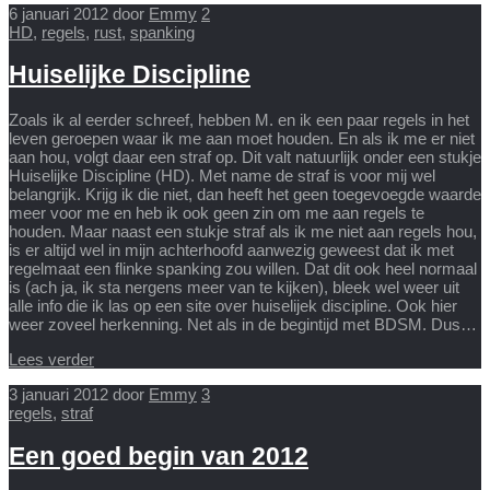
6 januari 2012
door
Emmy
2
HD
,
regels
,
rust
,
spanking
Huiselijke Discipline
Zoals ik al eerder schreef, hebben M. en ik een paar regels in het
leven geroepen waar ik me aan moet houden. En als ik me er niet
aan hou, volgt daar een straf op. Dit valt natuurlijk onder een stukje
Huiselijke Discipline (HD). Met name de straf is voor mij wel
belangrijk. Krijg ik die niet, dan heeft het geen toegevoegde waarde
meer voor me en heb ik ook geen zin om me aan regels te
houden. Maar naast een stukje straf als ik me niet aan regels hou,
is er altijd wel in mijn achterhoofd aanwezig geweest dat ik met
regelmaat een flinke spanking zou willen. Dat dit ook heel normaal
is (ach ja, ik sta nergens meer van te kijken), bleek wel weer uit
alle info die ik las op een site over huiselijek discipline. Ook hier
weer zoveel herkenning. Net als in de begintijd met BDSM. Dus…
Lees verder
3 januari 2012
door
Emmy
3
regels
,
straf
Een goed begin van 2012