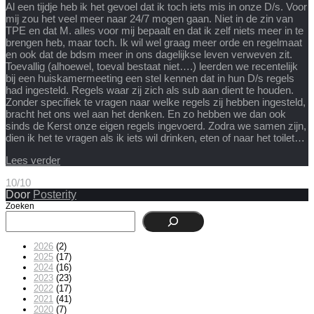
Al een tijdje heb ik het gevoel dat ik toch iets mis in onze D/s. Voor
mij zou het veel meer naar 24/7 mogen gaan. Niet in de zin van
TPE en dat M. alles voor mij bepaalt en dat ik zelf niets meer in te
brengen heb, maar toch. Ik wil wel graag meer orde en regelmaat
en ook dat de bdsm meer in ons dagelijkse leven verweven zit.
Toevallig (alhoewel, toeval bestaat niet….) leerden we recentelijk
bij een huiskamermeeting een stel kennen dat in hun D/s regels
had ingesteld. Regels waar zij zich als sub aan dient te houden.
Zonder specifiek te vragen naar welke regels zij hebben ingesteld,
bracht het ons wel aan het denken. En zo hebben we dan ook
sinds de Kerst onze eigen regels ingevoerd. Zodra we samen zijn,
dien ik het te vragen als ik iets wil drinken, eten of naar het toilet…
Lees verder
10/10
Door
Posterity
Zoeken
2026
(2)
2025
(17)
2024
(16)
2023
(23)
2022
(17)
2021
(41)
2020
(7)