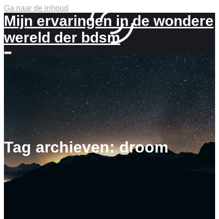
Ga naar de inhoud
Mijn ervaringen in de wondere
wereld der bdsm
Meer
info
Tag archieven:
droom