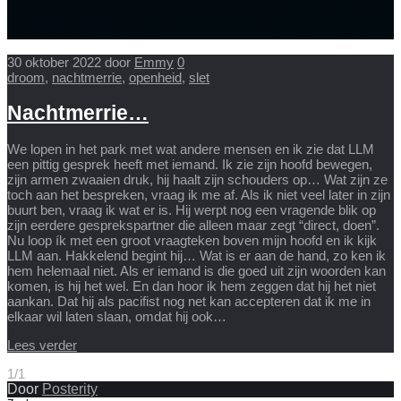
30 oktober 2022
door
Emmy
0
droom
,
nachtmerrie
,
openheid
,
slet
Nachtmerrie…
We lopen in het park met wat andere mensen en ik zie dat LLM
een pittig gesprek heeft met iemand. Ik zie zijn hoofd bewegen,
zijn armen zwaaien druk, hij haalt zijn schouders op… Wat zijn ze
toch aan het bespreken, vraag ik me af. Als ik niet veel later in zijn
buurt ben, vraag ik wat er is. Hij werpt nog een vragende blik op
zijn eerdere gesprekspartner die alleen maar zegt “direct, doen”.
Nu loop ík met een groot vraagteken boven mijn hoofd en ik kijk
LLM aan. Hakkelend begint hij… Wat is er aan de hand, zo ken ik
hem helemaal niet. Als er iemand is die goed uit zijn woorden kan
komen, is hij het wel. En dan hoor ik hem zeggen dat hij het niet
aankan. Dat hij als pacifist nog net kan accepteren dat ik me in
elkaar wil laten slaan, omdat hij ook…
Lees verder
1/1
Door
Posterity