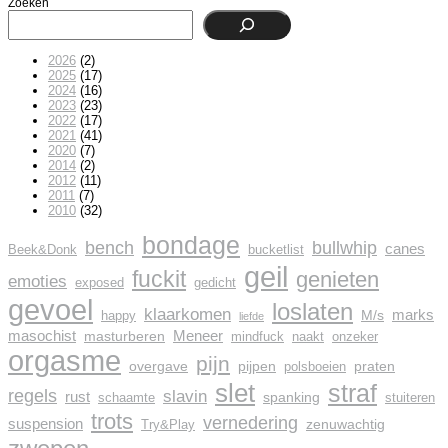
Zoeken
2026
(2)
2025
(17)
2024
(16)
2023
(23)
2022
(17)
2021
(41)
2020
(7)
2014
(2)
2012
(11)
2011
(7)
2010
(32)
bondage
bench
bullwhip
canes
Beek&Donk
bucketlist
geil
fuckit
genieten
emoties
exposed
gedicht
gevoel
loslaten
klaarkomen
marks
M/s
happy
liefde
masochist
Meneer
masturberen
mindfuck
naakt
onzeker
orgasme
pijn
overgave
pijpen
praten
polsboeien
slet
straf
regels
slavin
rust
spanking
schaamte
stuiteren
trots
vernedering
suspension
zenuwachtig
Try&Play