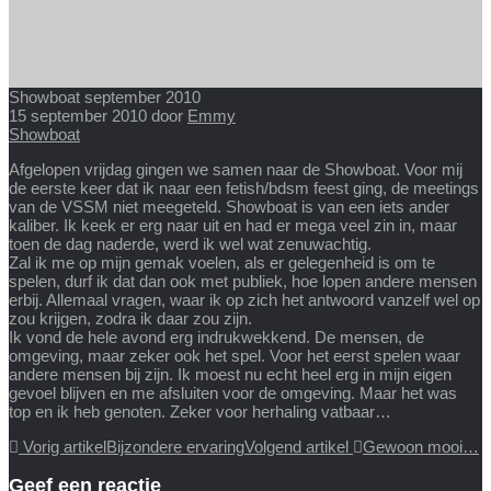
Showboat september 2010
15 september 2010
door
Emmy
Showboat
Afgelopen vrijdag gingen we samen naar de Showboat. Voor mij
de eerste keer dat ik naar een fetish/bdsm feest ging, de meetings
van de VSSM niet meegeteld. Showboat is van een iets ander
kaliber. Ik keek er erg naar uit en had er mega veel zin in, maar
toen de dag naderde, werd ik wel wat zenuwachtig.
Zal ik me op mijn gemak voelen, als er gelegenheid is om te
spelen, durf ik dat dan ook met publiek, hoe lopen andere mensen
erbij. Allemaal vragen, waar ik op zich het antwoord vanzelf wel op
zou krijgen, zodra ik daar zou zijn.
Ik vond de hele avond erg indrukwekkend. De mensen, de
omgeving, maar zeker ook het spel. Voor het eerst spelen waar
andere mensen bij zijn. Ik moest nu echt heel erg in mijn eigen
gevoel blijven en me afsluiten voor de omgeving. Maar het was
top en ik heb genoten. Zeker voor herhaling vatbaar…
Vorig artikel
Bijzondere ervaring
Volgend artikel
Gewoon mooi…
Geef een reactie