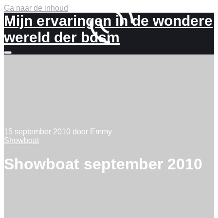
Ga naar de inhoud
Mijn ervaringen in de wondere
wereld der bdsm
Meer
info
15 september 2010
door
Emmy
Showboat
Showboat september 2010