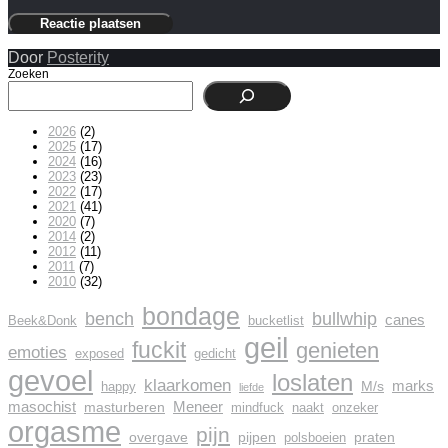
Door
Posterity
Zoeken
2026
(2)
2025
(17)
2024
(16)
2023
(23)
2022
(17)
2021
(41)
2020
(7)
2014
(2)
2012
(11)
2011
(7)
2010
(32)
bondage
bench
bullwhip
canes
Beek&Donk
bucketlist
geil
fuckit
genieten
emoties
exposed
gedicht
gevoel
loslaten
klaarkomen
marks
M/s
happy
liefde
masochist
Meneer
masturberen
mindfuck
naakt
onzeker
orgasme
pijn
overgave
pijpen
praten
polsboeien