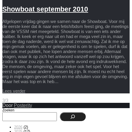
Showboat september 2010
Afgelopen vrijdag gingen we samen naar de Showboat. Voor mij
de eerste keer dat ik naar een fetish/bdsm feest ging, de meetings
van de VSSM niet meegeteld. Showboat is van een iets ander
kaliber. Ik keek er erg naar uit en had er mega veel zin in, maar
toen de dag naderde, werd ik wel wat zenuwachtig. Zal ik me op
mijn gemak voelen, als er gelegenheid is om te spelen, durf ik dat
dan ook met publiek, hoe lopen andere mensen erbij. Allemaal
vragen, waar ik op zich het antwoord vanzelf wel op zou krijgen,
zodra ik daar zou zijn. Ik vond de hele avond erg indrukwekkend.
De mensen, de omgeving, maar zeker ook het spel. Voor het
eerst spelen waar andere mensen bij zijn. Ik moest nu echt heel
erg in mijn eigen gevoel blijven en me afsluiten voor de omgeving.
Maar het was top en ik heb…
Lees verder
3/3
Door
Posterity
Zoeken
2026
(2)
2025
(17)