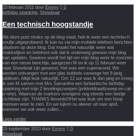
23 februari 2011
door
Emmy
0
birthday spanking
,
Showboat
Een technisch hoogstandje
Als deze post straks op de blog staat, heb ik weer een technisch
snufje uitgeprobeerd. Ik kan nu via mijn mobiele telefoon berichten
plaatsen op deze blog. Dat maakt het natuurlijk weer wat
makkelijker en betekent ook dat ik onderweg gewoon mijn blog
kan updaten. Sowieso wordt het tijd om mijn blog weer te voorzien
van een nieuw berichtje, aangezien M en ik op 11 februari weer
naar Showboat zijn geweest. Het was een superavond. We
werden ontvangen met een glas bubbels vanwege het 9-jarig
jubileum. Altijd leuk natuurlijk. Om 12 uur was ik dan jarig en kreeg
ik van M samen met Mrs Samantha een fantastische birthday
spanking met mijn 2 lievelingszwepen (prikkeldraadzweep en cat-
o-nine). Waarvan de markers overigens nog steeds een beetje
zichtbaar zijn. THANKS lieverds!!!Het was leuk om een hoop
mensen weer te zien. En we kijken nu alweer uit naar april,
wanneer we ook weer zullen…
Lees verder
15 september 2010
door
Emmy
0
Showboat