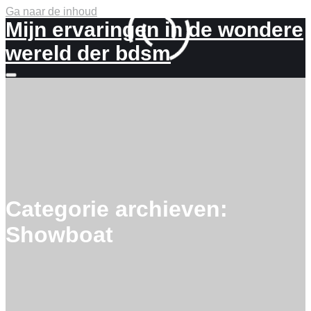
Ga naar de inhoud
Mijn ervaringen in de wondere
wereld der bdsm
Meer
info
Categorie archieven:
Showboat