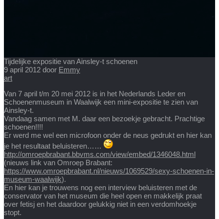
Tijdelijke expositie van Ainsley-t schoenen
9 april 2012
door
Emmy
art
Van 7 april t/m 20 mei 2012 is in het Nederlands Leder en
Schoenenmuseum in Waalwijk een mini-expositie te zien van
Ainsley-t.
Vandaag samen met M. daar een bezoekje gebracht. Prachtige
schoenen!!!!
Er werd me wel een microfoon onder de neus gedrukt en hier kan
je het resultaat beluisteren……
http://omroepbrabant.bbvms.com/view/embed/1346048.html
(nieuws link van Omroep Brabant:
https://www.omroepbrabant.nl/nieuws/1069529/sexy-schoenen-in-
museum-waalwijk
).
En hier kan je trouwens nog een interview beluisteren met de
conservator van het museum die heel open en makkelijk praat
over fetisj en het daardoor gelukkig niet in een verdomhoekje
stopt.