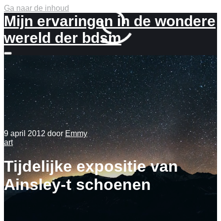
Ga naar de inhoud
Mijn ervaringen in de wondere
wereld der bdsm
Meer
info
9 april 2012
door
Emmy
art
Tijdelijke expositie van
Ainsley-t schoenen