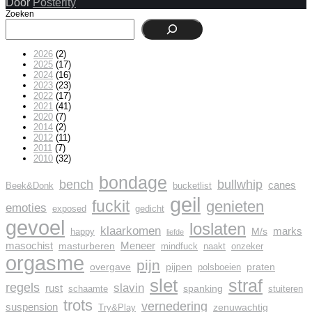
Door
Posterity
Zoeken
2026
(2)
2025
(17)
2024
(16)
2023
(23)
2022
(17)
2021
(41)
2020
(7)
2014
(2)
2012
(11)
2011
(7)
2010
(32)
bondage
bench
bullwhip
canes
Beek&Donk
bucketlist
geil
fuckit
genieten
emoties
exposed
gedicht
gevoel
loslaten
klaarkomen
marks
M/s
happy
liefde
masochist
Meneer
masturberen
mindfuck
naakt
onzeker
orgasme
pijn
overgave
pijpen
praten
polsboeien
slet
straf
regels
slavin
rust
spanking
schaamte
stuiteren
trots
vernedering
suspension
zenuwachtig
Try&Play