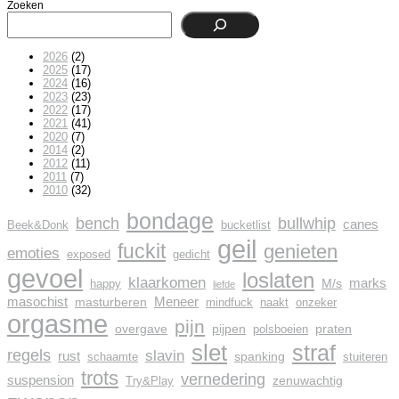
Zoeken
2026
(2)
2025
(17)
2024
(16)
2023
(23)
2022
(17)
2021
(41)
2020
(7)
2014
(2)
2012
(11)
2011
(7)
2010
(32)
bondage
bench
bullwhip
canes
Beek&Donk
bucketlist
geil
fuckit
genieten
emoties
exposed
gedicht
gevoel
loslaten
klaarkomen
marks
M/s
happy
liefde
masochist
Meneer
masturberen
mindfuck
naakt
onzeker
orgasme
pijn
overgave
pijpen
praten
polsboeien
slet
straf
regels
slavin
rust
spanking
schaamte
stuiteren
trots
vernedering
suspension
zenuwachtig
Try&Play