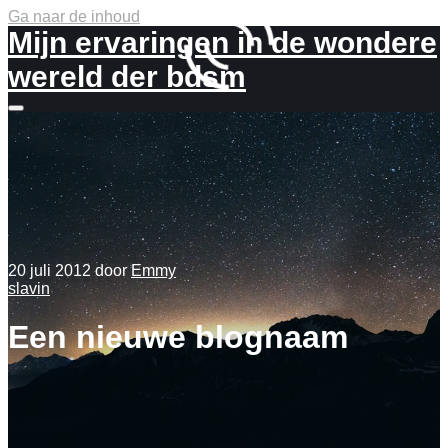
Ga naar de inhoud
Mijn ervaringen in de wondere
wereld der bdsm
Meer
info
20 juli 2012
door
Emmy
slavin
Een nieuwe blognaam