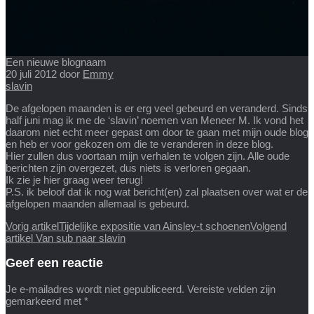
Een nieuwe blognaam
20 juli 2012
door
Emmy
slavin
De afgelopen maanden is er erg veel gebeurd en veranderd. Sinds
half juni mag ik me de ‘slavin’ noemen van Meneer M. Ik vond het
daarom niet echt meer gepast om door te gaan met mijn oude blog
en heb er voor gekozen om die te veranderen in deze blog.
Hier zullen dus voortaan mijn verhalen te volgen zijn. Alle oude
berichten zijn overgezet, dus niets is verloren gegaan.
Ik zie je hier graag weer terug!
P.S. ik beloof dat ik nog wat bericht(en) zal plaatsen over wat er de
afgelopen maanden allemaal is gebeurd.
Vorig artikel
Tijdelijke expositie van Ainsley-t schoenen
Volgend
artikel
Van sub naar slavin
Geef een reactie
Je e-mailadres wordt niet gepubliceerd.
Vereiste velden zijn
gemarkeerd met
*