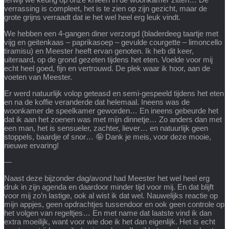
verrassing is compleet, het is te zien op zijn gezicht, maar de
grote grijns verraadt dat ie het wel heel erg leuk vindt.
We hebben een 4-gangen diner verzorgd (bladerdeeg taartje met
vijg en geitenkaas – paprikasoep – gevulde courgette – limoncello
tiramisu) en Meester heeft ervan genoten. Ik heb dit keer,
uiteraard, op de grond gezeten tijdens het eten. Voelde voor mij
echt heel goed, fijn en vertrouwd. De plek waar ik hoor, aan de
voeten van Meester.
Er werd natuurlijk volop geteasd en semi-gespeeld tijdens het eten
en na de koffie veranderde dat helemaal. Ineens was de
woonkamer de speelkamer geworden… En ineens gebeurde het
dat ik aan het zoenen was met mijn dinnetje… Zo anders dan met
een man, het is sensueler, zachter, liever… en natuurlijk geen
stoppels, baardje of snor… 🤪 Dank je meis, voor deze mooie,
nieuwe ervaring!
—
Naast deze bijzonder dag/avond had Meester het wel heel erg
druk in zijn agenda en daardoor minder tijd voor mij. En dat blijft
voor mij zo’n lastige, ook al wist ik dat wel. Nauwelijks reactie op
mijn appjes, geen opdrachtjes tussendoor en ook geen controle op
het volgen van regeltjes… En met name dat laatste vind ik dan
extra moeilijk, want voor wie doe ik het dan eigenlijk. Het is echt