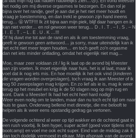
(al laat mijn rug dat nadien nauwelijks zien…😢). En vond Meester
het nodig om mij diverse orgasmes te bezorgen. En dan rol je
bijna over het randje, geef je aan dat je het niet meer houdt en
vraag je toestemming, en dan trekt ie gewoon zijn hand ineens
terug… 🤬 WTF!!! Ik zit bijna aan mijn piek, blijf daar hangen en ik
kan niet verder… en rol gewoon weer terug… D . I . T . – I . S . – N
. I . E . T . – L . E . U . K …!!!
Of hij duwt me tot aan de rand en als ik om toestemming vraag,
geeft ie gewoon geen antwoord… ja sorry, maar uiteindelijk kan ik
het echt niet meer tegen houden… en toch geeft zo’n orgasme
dan net iets minder ontlading, omdat het eigenlijk niet mag…
Moe, maar zeer voldaan zit / lig ik laat op de avond bij Meester
aan zijn voeten. Ik moet eigenlijk naar huis, het is al laat, maar ik
voel dat ik nog iets mis. En hoe moeilijk ik het ook vind (
kinderen
die vragen worden overgeslagen
), toch vraag ik aan Meester of ik
nog 50 zweepslagen mag krijgen. En zo lief als ie is, mag ik weer
terug op het meubel en krijg ik de 50 slagen nog op mijn rug en
kont. Dank u Meester! Ik had het echt heel hard nodig!
Weer even nodig om te landen, maar dan nu toch echt tijd om naar
huis te gaan. Onderweg bellend met dinnetje, die me belooft te
helpen als ik weer eens opstandig gedrag ga vertonen.
De volgende ochtend al weer op tijd wakker en de ochtend gaat in
een rush voorbij. Ik ben hyper, super actief (goed voor tijdens mijn
bootcamp) en voel me ook echt super. Eind van de middag zak ik
dan toch dodelijk vermoeid in elkaar. Mijn afspraak van de avond