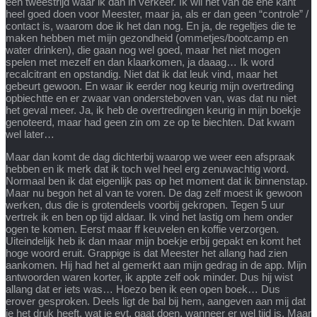
een tweestrijd waar ik dan in verkeer. Ik wil het van de ene kant
heel goed doen voor Meester, maar ja, als er dan geen “controle” /
contact is, waarom doe ik het dan nog. En ja, de regeltjes die te
maken hebben met mijn gezondheid (ommetjes/bootcamp en
water drinken), die gaan nog wel goed, maar het niet mogen
spelen met mezelf en dan klaarkomen, ja daaag… Ik word
recalcitrant en opstandig. Niet dat ik dat leuk vind, maar het
gebeurt gewoon. En waar ik eerder nog keurig mijn overtreding
opbiechtte en er zwaar van ondersteboven van, was dat nu niet
het geval meer. Ja, ik heb de overtredingen keurig in mijn boekje
genoteerd, maar had geen zin om ze op te biechten. Dat kwam
wel later…
Maar dan komt de dag dichterbij waarop we weer een afspraak
hebben en ik merk dat ik toch wel heel erg zenuwachtig word.
Normaal ben ik dat eigenlijk pas op het moment dat ik binnenstap.
Maar nu begon het al van te voren. De dag zelf moest ik gewoon
werken, dus die is grotendeels voorbij gekropen. Tegen 5 uur
vertrek ik en ben op tijd aldaar. Ik vind het lastig om hem onder
ogen te komen. Eerst maar ff keuvelen en koffie verzorgen.
Uiteindelijk heb ik dan maar mijn boekje erbij gepakt en komt het
hoge woord eruit. Grappige is dat Meester het allang had zien
aankomen. Hij had het al gemerkt aan mijn gedrag in de app. Mijn
antwoorden waren korter, ik appte zelf ook minder. Dus hij wist
allang dat er iets was… Hoezo ben ik een open boek… Dus
erover gesproken. Deels ligt de bal bij hem, aangeven aan mij dat
ie het druk heeft, wat ie evt. gaat doen, wanneer er wel tijd is. Maar