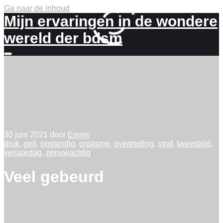
Ga naar de inhoud
Mijn ervaringen in de wondere
wereld der bdsm
Meer
info
30 juni 2021
door
Emmy
druk
,
geil
,
opstandig
,
orgasme
,
overtreding
,
straf
,
tweestrijd
,
verjaardag
,
zenuwachtig
Veel gebeurd