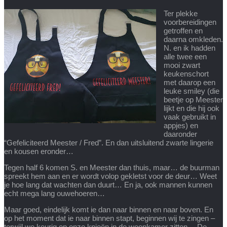
Ter plekke
voorbereidingen
getroffen en
daarna omkleden.
N. en ik hadden
alle twee een
mooi zwart
keukenschort
met daarop een
leuke smiley (die
beetje op Meester
lijkt en die hij ook
vaak gebruikt in
appjes) en
daaronder
“Gefeliciteerd Meester / Fred”. En dan uitsluitend zwarte lingerie
en kousen eronder…
Tegen half 6 komen S. en Meester dan thuis, maar… de buurman
spreekt hem aan en er wordt volop gekletst voor de deur… Weet
je hoe lang dat wachten dan duurt… En ja, ook mannen kunnen
echt mega lang ouwehoeren…
Maar goed, eindelijk komt ie dan naar binnen en naar boven. En
op het moment dat ie naar binnen stapt, beginnen wij te zingen –
terwijl we keurig op onze knieën in de woonkamer zitten… De