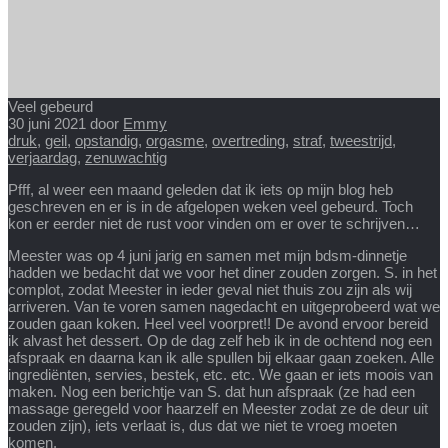
Veel gebeurd
30 juni 2021
door
Emmy
druk
,
geil
,
opstandig
,
orgasme
,
overtreding
,
straf
,
tweestrijd
,
verjaardag
,
zenuwachtig
Pfff, al weer een maand geleden dat ik iets op mijn blog heb
geschreven en er is in de afgelopen weken veel gebeurd. Toch
kon er eerder niet de rust voor vinden om er over te schrijven…
Meester was op 4 juni jarig en samen met mijn bdsm-dinnetje
hadden we bedacht dat we voor het diner zouden zorgen. S. in het
complot, zodat Meester in ieder geval niet thuis zou zijn als wij
arriveren. Van te voren samen nagedacht en uitgeprobeerd wat we
zouden gaan koken. Heel veel voorpret!! De avond ervoor bereid
ik alvast het dessert. Op de dag zelf heb ik in de ochtend nog een
afspraak en daarna kan ik alle spullen bij elkaar gaan zoeken. Alle
ingrediënten, servies, bestek, etc. etc. We gaan er iets moois van
maken. Nog een berichtje van S. dat hun afspraak (ze had een
massage geregeld voor haarzelf en Meester zodat ze de deur uit
zouden zijn), iets verlaat is, dus dat we niet te vroeg moeten
komen.