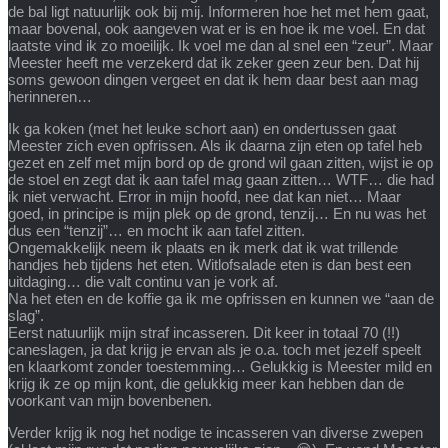
de bal ligt natuurlijk ook bij mij. Informeren hoe het met hem gaat,
maar bovenal, ook aangeven wat er is en hoe ik me voel. En dat
laatste vind ik zo moeilijk. Ik voel me dan al snel een “zeur”. Maar
Meester heeft me verzekerd dat ik zeker geen zeur ben. Dat hij
soms gewoon dingen vergeet en dat ik hem daar best aan mag
herinneren…
Ik ga koken (met het leuke schort aan) en ondertussen gaat
Meester zich even opfrissen. Als ik daarna zijn eten op tafel heb
gezet en zelf met mijn bord op de grond wil gaan zitten, wijst ie op
de stoel en zegt dat ik aan tafel mag gaan zitten… WTF… die had
ik niet verwacht. Error in mijn hoofd, nee dat kan niet… Maar
goed, in principe is mijn plek op de grond, tenzij… En nu was het
dus een “tenzij”… en mocht ik aan tafel zitten.
Ongemakkelijk neem ik plaats en ik merk dat ik wat trillende
handjes heb tijdens het eten. Witlofsalade eten is dan best een
uitdaging… die valt continu van je vork af.
Na het eten en de koffie ga ik me opfrissen en kunnen we “aan de
slag”.
Eerst natuurlijk mijn straf incasseren. Dit keer in totaal 70 (!!)
caneslagen, ja dat krijg je ervan als je o.a. toch met jezelf speelt
en klaarkomt zonder toestemming… Gelukkig is Meester mild en
krijg ik ze op mijn kont, die gelukkig meer kan hebben dan de
voorkant van mijn bovenbenen.
Verder krijg ik nog het nodige te incasseren van diverse zwepen