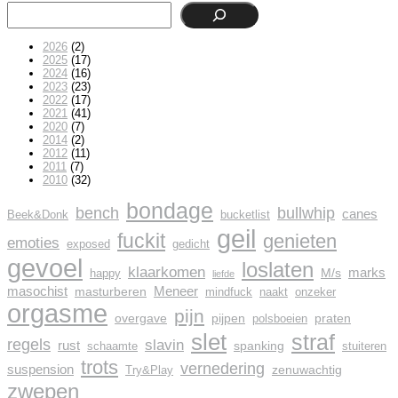
2026
(2)
2025
(17)
2024
(16)
2023
(23)
2022
(17)
2021
(41)
2020
(7)
2014
(2)
2012
(11)
2011
(7)
2010
(32)
bondage
bench
bullwhip
canes
Beek&Donk
bucketlist
geil
fuckit
genieten
emoties
exposed
gedicht
gevoel
loslaten
klaarkomen
marks
M/s
happy
liefde
masochist
Meneer
masturberen
mindfuck
naakt
onzeker
orgasme
pijn
overgave
pijpen
praten
polsboeien
slet
straf
regels
slavin
rust
spanking
schaamte
stuiteren
trots
vernedering
suspension
zenuwachtig
Try&Play
zwepen