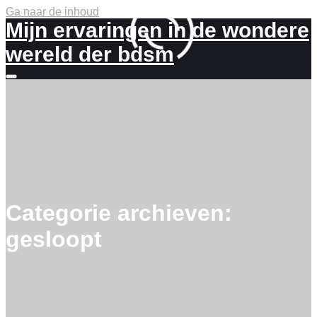
Ga naar de inhoud
Mijn ervaringen in de wondere
wereld der bdsm
Meer
info
Categorie archieven:
gesloopt