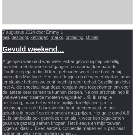
7 augustus 2024
door
Emmy
1
geil
,
gesloopt
,
kettingen
,
marks
,
ontlading
,
shibari
Gevuld weekend…
Afgelopen weekend was weer lekker gevuld bij mij. Gezellig
borrelen met de weekend-gangers en daarna door naar de
Dordtse ropejam die dit keer gehouden werd in de bossen bij
parenclub Mystique. Een paar drupjes op de weg ernaartoe, maar
ter plaatse hebben we echt prachtig weer gehad.Gezellig gekletst
met A. die speciaal naar deze ropejam was toegekomen om voor
de laatste keer samen te kunnen kletsen. Na ons afscheid heb ik
wel even een traantje moeten wegpinken…😪 Ik snap je
beslissing, maar het werd me pijnlijk duidelijk hoe jij mijn
beginstapjes in de bdsm-wereld hebt meegemaakt en hoe
gelukkig ik mezelf op dit moment mag prijzen. Het ga je goed A.!!!
C. is inmiddels ook gearriveerd en als ik weer ben bijgekomen
gaan we gezellig samen knopen. Het kleedje en mijn touwen
liggen al klaar… Even aarden, connectie maken en ik pak haar
polsen en wil op een andere manier…