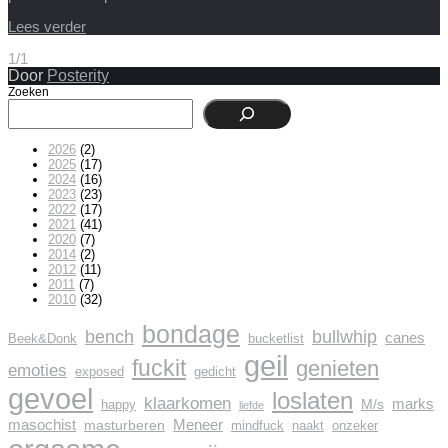
Lees verder
1/1
Door
Posterity
Zoeken
2026
(2)
2025
(17)
2024
(16)
2023
(23)
2022
(17)
2021
(41)
2020
(7)
2014
(2)
2012
(11)
2011
(7)
2010
(32)
bondage
bench
bullwhip
canes
Beek&Donk
bucketlist
geil
fuckit
genieten
emoties
exposed
gedicht
gevoel
loslaten
klaarkomen
marks
M/s
happy
liefde
masochist
Meneer
masturberen
mindfuck
naakt
onzeker