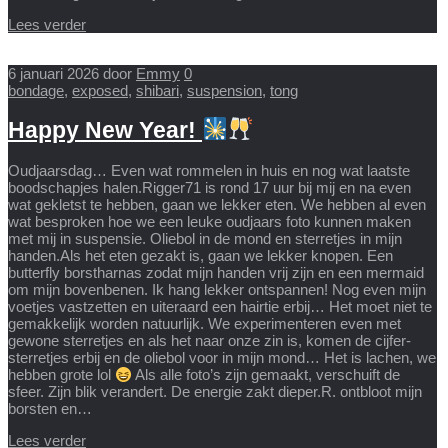
Lees verder
6 januari 2026
door
Emmy
0
bondage
,
exposed
,
shibari
,
suspension
,
tong
Happy New Year!
Oudjaarsdag… Even wat rommelen in huis en nog wat laatste
boodschapjes halen.Rigger71 is rond 17 uur bij mij en na even
wat gekletst te hebben, gaan we lekker eten. We hebben al even
wat besproken hoe we een leuke oudjaars foto kunnen maken
met mij in suspensie. Oliebol in de mond en sterretjes in mijn
handen.Als het eten gezakt is, gaan we lekker knopen. Een
butterfly borstharnas zodat mijn handen vrij zijn en een mermaid
om mijn bovenbenen. Ik hang lekker ontspannen! Nog even mijn
voetjes vastzetten en uiteraard een hairtie erbij… Het moet niet te
gemakkelijk worden natuurlijk. We experimenteren even met
gewone sterretjes en als het naar onze zin is, komen de cijfer-
sterretjes erbij en de oliebol voor in mijn mond… Het is lachen, we
hebben grote lol
Als alle foto’s zijn gemaakt, verschuift de
sfeer. Zijn blik verandert. De energie zakt dieper.R. ontbloot mijn
borsten en…
Lees verder