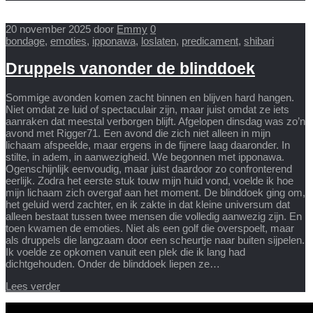
20 november 2025
door
Emmy
0
bondage
,
emoties
,
ipponawa
,
loslaten
,
predicament
,
shibari
Druppels vanonder de blinddoek
Sommige avonden komen zacht binnen en blijven hard hangen.
Niet omdat ze luid of spectaculair zijn, maar juist omdat ze iets
aanraken dat meestal verborgen blijft. Afgelopen dinsdag was zo’n
avond met Rigger71. Een avond die zich niet alleen in mijn
lichaam afspeelde, maar ergens in de fijnere laag daaronder. In
stilte, in adem, in aanwezigheid. We begonnen met ipponawa.
Ogenschijnlijk eenvoudig, maar juist daardoor zo confronterend
eerlijk. Zodra het eerste stuk touw mijn huid vond, voelde ik hoe
mijn lichaam zich overgaf aan het moment. De blinddoek ging om,
het geluid werd zachter, en ik zakte in dat kleine universum dat
alleen bestaat tussen twee mensen die volledig aanwezig zijn. En
toen kwamen de emoties. Niet als een golf die overspoelt, maar
als druppels die langzaam door een scheurtje naar buiten sijpelen.
Ik voelde ze opkomen vanuit een plek die ik lang had
dichtgehouden. Onder de blinddoek liepen ze…
Lees verder