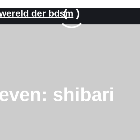
 wereld der bdsm
ieven:
shibari