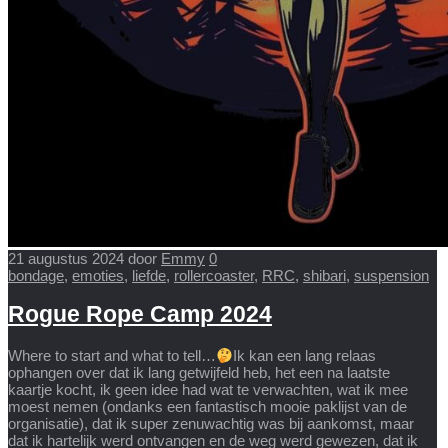
21 augustus 2024
door
Emmy
0
bondage
,
emoties
,
liefde
,
rollercoaster
,
RRC
,
shibari
,
suspension
Rogue Rope Camp 2024
Where to start and what to tell…
Ik kan een lang relaas
ophangen over dat ik lang getwijfeld heb, het een na laatste
kaartje kocht, ik geen idee had wat te verwachten, wat ik mee
moest nemen (ondanks een fantastisch mooie paklijst van de
organisatie), dat ik super zenuwachtig was bij aankomst, maar
dat ik hartelijk werd ontvangen en de weg werd gewezen, dat ik