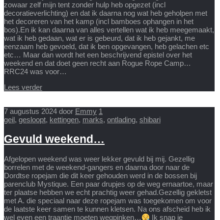
zowaar zelf mijn tent zonder hulp heb opgezet (incl
decoratieverlichting) en dat ik daarna nog wat heb geholpen met
het decoreren van het kamp (incl bamboes ophangen in het
bos).En ik kan daarna van alles vertellen wat ik heb meegemaakt,
wat ik heb gedaan, wat er is gebeurd, dat ik heb gejankt, me
eenzaam heb gevoeld, dat ik ben opgevangen, heb gelachen etc
etc… Maar dan wordt het een beschrijvend epistel over het
weekend en dat doet geen recht aan Rogue Rope Camp…
RRC24 was voor…
Lees verder
7 augustus 2024
door
Emmy
1
geil
,
gesloopt
,
kettingen
,
marks
,
ontlading
,
shibari
Gevuld weekend…
Afgelopen weekend was weer lekker gevuld bij mij. Gezellig
borrelen met de weekend-gangers en daarna door naar de
Dordtse ropejam die dit keer gehouden werd in de bossen bij
parenclub Mystique. Een paar drupjes op de weg ernaartoe, maar
ter plaatse hebben we echt prachtig weer gehad.Gezellig gekletst
met A. die speciaal naar deze ropejam was toegekomen om voor
de laatste keer samen te kunnen kletsen. Na ons afscheid heb ik
wel even een traantje moeten wegpinken…
Ik snap je