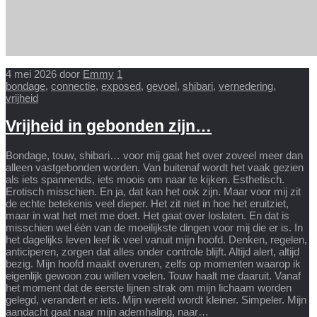
4 mei 2026
door
Emmy
1
bondage
,
connectie
,
exposed
,
gevoel
,
shibari
,
vernedering
,
vrijheid
Vrijheid in gebonden zijn…
Bondage, touw, shibari… voor mij gaat het over zoveel meer dan
alleen vastgebonden worden. Van buitenaf wordt het vaak gezien
als iets spannends, iets moois om naar te kijken. Esthetisch.
Erotisch misschien. En ja, dat kan het ook zijn. Maar voor mij zit
de echte betekenis veel dieper. Het zit niet in hoe het eruitziet,
maar in wat het met me doet. Het gaat over loslaten. En dat is
misschien wel één van de moeilijkste dingen voor mij die er is. In
het dagelijks leven leef ik veel vanuit mijn hoofd. Denken, regelen,
anticiperen, zorgen dat alles onder controle blijft. Altijd alert, altijd
bezig. Mijn hoofd maakt overuren, zelfs op momenten waarop ik
eigenlijk gewoon zou willen voelen. Touw haalt me daaruit. Vanaf
het moment dat de eerste lijnen strak om mijn lichaam worden
gelegd, verandert er iets. Mijn wereld wordt kleiner. Simpeler. Mijn
aandacht gaat naar mijn ademhaling, naar…