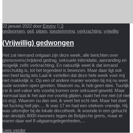
22 januari 2022
door
Emmy
3
gedwongen
,
geil
,
pijpen
,
toestemming
,
verkrachting
,
vrijwillig
(Vrijwillig) gedwongen
Het zal niemand ontgaan zijn deze week, alle berichten over
grensoverschrijdend gedrag, seksuele intimidatie, aanranding en
mogelijk zelfs verkrachting. En natuurlijk weet ik dat iemand
onschuldig is, tot het tegendeel is bewezen. Maar daar ligt ook
een heel lastig iets.Laat ik vertellen dat deze hele week voor mij
niet makkelijk is. Op een of andere manier worden bij mij nu weer
oude wonden open gereten. Waarom nu, ik heb geen idee. Tuurlijk
zie ik wel vaker iets voorbij komen over seksueel geweld. Maar
normaal laat ik het aan me voorbij glijden, raakt het me niet (of niet
zo erg). Waarom nu dan wel, ik weet het echt niet. Maar het doet
het fucking hell pijn…. Ik was 17 en had een stiekem vriendje. Hij
was uitsmijter bij de lokale discotheek. Ik woonde in een gehucht
van destijds 8000 inwoners tegen de Belgische grens, maar er
waren daar wel 8 uitgaansgelegenheden,…
Lees verder