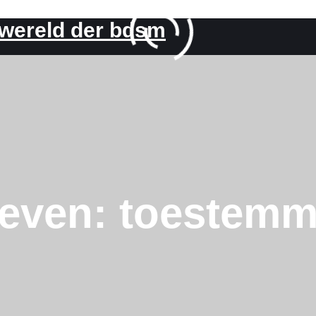
 wereld der bdsm
ieven:
toestemm