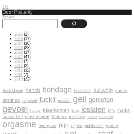
1/1
Door
Posterity
Zoeken
2026
(2)
2025
(17)
2024
(16)
2023
(23)
2022
(17)
2021
(41)
2020
(7)
2014
(2)
2012
(11)
2011
(7)
2010
(32)
bondage
bench
bullwhip
canes
Beek&Donk
bucketlist
geil
fuckit
genieten
emoties
exposed
gedicht
gevoel
loslaten
klaarkomen
marks
M/s
happy
liefde
masochist
Meneer
masturberen
mindfuck
naakt
onzeker
orgasme
pijn
overgave
pijpen
praten
polsboeien
slet
straf