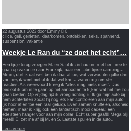
22 augustus 2023
door
Emmy
0
cilice
,
geil
,
genieten
,
klaarkomen
,
ontdekken
,
seks
,
spannend
,
suspension
,
vakantie
Weekje Le Ran du “ze doet het echt”…
Een tijdje terug vroegen M. en S. of ik zin had om met hen mee te
gaan op vakantie naar Frankrijk, naar een Libertijnse camping…
Mmm, durf ik dat wel, ben ik daar al toe, wat verwachten jullie dan
van me, ik weet niet of ik dat wel kan… waren mijn eerste
reacties. Als weerwoord kreeg ik “alles mag, niets moet”. Dus
besloot ik om in te gaan op het aanbod en te kijken wat het me zou
gaan bieden. Op vrijdag rijd ik vroeg richting E. Ik ga mijn auto bij
hem achterlaten zodat hij nog iets kan controleren aan mijn auto
(ik hoor af en toe een raar geluid). Even samen knuffelen, afscheid
nemen, maar ik krijg ook een fantastisch mooi cadeau: een
edelsteen hanger voor aan mijn collar! Echt super gaaf!!! Mega blij
mee!!! E. zet me af bij M. en S. Laatste spullen in de auto…
Lees verder