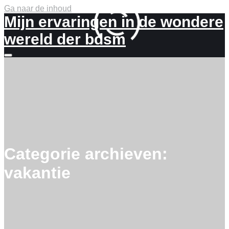
Ga naar de inhoud
Mijn ervaringen in de wondere
wereld der bdsm
Meer
info
Categorie archieven:
vakantie