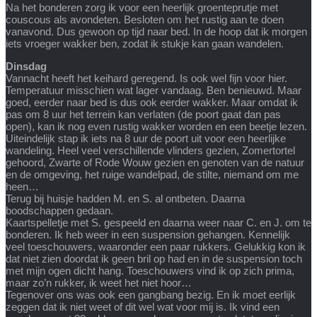
Na het bonderen zorg ik voor een heerlijk groenteprutje met
couscous als avondeten. Besloten om het rustig aan te doen
vanavond. Dus gewoon op tijd naar bed. In de hoop dat ik morgen
iets vroeger wakker ben, zodat ik stukje kan gaan wandelen.
Dinsdag
Vannacht heeft het keihard geregend. Is ook wel fijn voor hier.
Temperatuur misschien wat lager vandaag. Ben benieuwd. Maar
goed, eerder naar bed is dus ook eerder wakker. Maar omdat ik
pas om 8 uur het terrein kan verlaten (de poort gaat dan pas
open), kan ik nog even rustig wakker worden en een beetje lezen.
Uiteindelijk stap ik iets na 8 uur de poort uit voor een heerlijke
wandeling. Heel veel verschillende vlinders gezien, Zomertortel
gehoord, Zwarte of Rode Wouw gezien en genoten van de natuur
en de omgeving, het ruige wandelpad, de stilte, niemand om me
heen…
Terug bij huisje hadden M. en S. al ontbeten. Daarna
boodschappen gedaan.
Kaartspelletje met S. gespeeld en daarna weer naar C. en J. om te
bonderen. Ik heb weer in een suspension gehangen. Kennelijk
veel toeschouwers, waaronder een paar rukkers. Gelukkig kon ik
dat niet zien doordat ik geen bril op had en in de suspension toch
met mijn ogen dicht hang. Toeschouwers vind ik op zich prima,
maar zo’n rukker, ik weet het niet hoor…
Tegenover ons was ook een gangbang bezig. En ik moet eerlijk
zeggen dat ik niet weet of dit wel wat voor mij is. Ik vind een