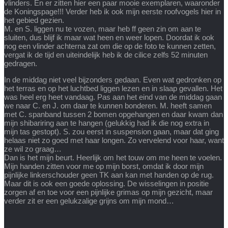
vlinders. En er zitten hier een paar mooie exemplaren, waaronder
de Koningspage!!! Verder heb ik ook mijn eerste roofvogels hier in
het gebied gezien.
M. en S. liggen nu te vozen, maar heb ff geen zin om aan te
sluiten, dus blijf ik maar wat heen en weer lopen. Doordat ik ook
nog een vlinder achterna zat om die op de foto te kunnen zetten,
vergat ik de tijd en uiteindelijk heb ik de cilice zelfs 52 minuten
gedragen.
In de middag niet veel bijzonders gedaan. Even wat gedronken op
het terras en op het luchtbed liggen lezen en in slaap gevallen. Het
was heel erg heet vandaag. Pas aan het eind van de middag gaan
we naar C. en J. om daar te kunnen bonderen. M. heeft samen
met C. spanband tussen 2 bomen opgehangen en daar kwam dan
mijn shibariring aan te hangen (gelukkig had ik die nog extra in
mijn tas gestopt). S. zou eerst in suspension gaan, maar dat ging
helaas niet zo goed met haar longen. Zo vervelend voor haar, want
ze wil zo graag…
Dan is het mijn beurt. Heerlijk om het touw om me heen te voelen.
Mijn handen zitten voor me op mijn borst, omdat ik door mijn
pijnlijke linkerschouder geen TK aan kan met handen op de rug.
Maar dit is ook een goede oplossing. De wisselingen in positie
zorgen af en toe voor een pijnlijke grimas op mijn gezicht, maar
verder zit er een gelukzalige grijns om mijn mond…