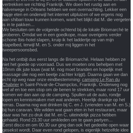
vertrekken we richting Frankrijk. We doen het rustig aan en
halverwege in Orleans hebben we een overnachting. Lekker een
hapje eten en onderwijl het internet uitpluizen of we ergens nog
aan shibari touw kunnen komen, want het blijkt dat M. die vergeten
is in te pakken…
We besluiten om de volgende ochtend bij de lokale Briomarché te
proberen. Omdat we in een goedkope, maar overigens verder
schone Ibis-hotel slapen, kruip ik het laddertje op van mijn
stapelbed, terwijl M. en S. onder mij liggen in het
tweepersoonsbed.
Na het ontbijt dus eerst langs de Briomarché. Helaas hebben ze
niet het goede op voorraad. Dus we moeten ons behelpen met
10mm dik jute touw (wat M. nog moet branden en hopelijk met
massage olie nog een beetje zachter krijgt). Daarna gaan we dan
echt op weg naar onze eindbestemming:
camping Le Ran du
Chabrier
in Saint-Privat-de-Champclos, Frankrijk. Onderweg nog
wel af en toe een stop om de benen te strekken, maar rond 17 uur
komen we dan aan op de camping. Spullen uit de auto, rondje
lopen en kennismaken met wat anderen. Heerlijk drankje op het
terras. Daarna nog wat drinken bij C. en J. (vrienden van M. en S.)
bij hun caravan. We wilden wat gaan eten in het restaurant, maar
daar was het zo druk dat M. en C. uiteindelijk pizza hebben
gehaald. Rond 23.30 uur omkleden om te gaan partyen…
Eerst disco en om 00.30 uur ging dan ook het gedeelte open waar
gesekst wordt. Daar even rond gelopen, is eigenlijk hetzelfde idee