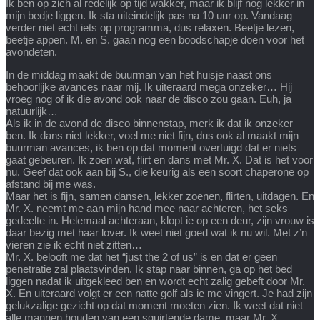
Ik ben op zich al redelijk op tijd wakker, maar ik blijf nog lekker in
mijn bedje liggen. Ik sta uiteindelijk pas na 10 uur op. Vandaag
verder niet echt iets op programma, dus relaxen. Beetje lezen,
beetje appen. M. en S. gaan nog een boodschapje doen voor het
avondeten.
In de middag maakt de buurman van het huisje naast ons
behoorlijke avances naar mij. Ik uiteraard mega onzeker… Hij
vroeg nog of ik die avond ook naar de disco zou gaan. Euh, ja
natuurlijk…
Als ik in de avond de disco binnenstap, merk ik dat ik onzeker
ben. Ik dans niet lekker, voel me niet fijn, dus ook al maakt mijn
buurman avances, ik ben op dat moment overtuigd dat er niets
gaat gebeuren. Ik zoen wat, flirt en dans met Mr. X. Dat is het voor
nu. Geef dat ook aan bij S., die keurig als een soort chaperone op
afstand bij me was.
Maar het is fijn, samen dansen, lekker zoenen, flirten, uitdagen. En
Mr. X. neemt me aan mijn hand mee naar achteren, het seks
gedeelte in. Helemaal achteraan, klopt ie op een deur, zijn vrouw is
daar bezig met haar lover. Ik weet niet goed wat ik nu wil. Met z’n
vieren zie ik echt niet zitten…
Mr. X. belooft me dat het “just the 2 of us” is en dat er geen
penetratie zal plaatsvinden. Ik stap naar binnen, ga op het bed
liggen nadat ik uitgekleed ben en wordt echt zalig gebeft door Mr.
X. En uiteraard volgt er een natte golf als ie me vingert. Je had zijn
gelukzalige gezicht op dat moment moeten zien. Ik weet dat niet
alle mannen houden van een squirtende dame, maar Mr. X.