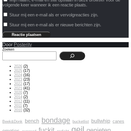
volgende keer wanneer ik een reactie plaats.
Stuur mij een e-mail als er vervolgreacties zijn.
Stuur mij een e-mail als er nieuwe berichten zijn.
Door
Posterity
Zoeken
2026
(2)
2025
(17)
2024
(16)
2023
(23)
2022
(17)
2021
(41)
2020
(7)
2014
(2)
2012
(11)
2011
(7)
2010
(32)
bondage
bench
bullwhip
canes
Beek&Donk
bucketlist
geil
fuckit
genieten
emoties