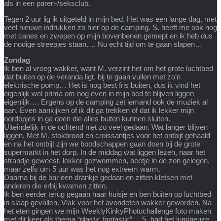
als in een paren-/seksclub.
Tegen 2 uur lig ik uitgeteld in mijn bed. Het was een lange dag, met
veel nieuwe indrukken zo hier op de camping. S. heeft me ook nog
met canes en zwepen op mijn bovenbenen gemept en ik heb dus
de nodige streepjes staan…. Nu echt tijd om te gaan slapen…
Zondag
Ik ben al vroeg wakker, want M. verzint het om het grote luchtbed
dat buiten op de veranda ligt, bij te gaan vullen met zo’n
elektrische pomp… Het is nog best fris buiten, dus ik vind het
eigenlijk wel prima om nog even in mijn bed te blijven liggen
eigenlijk…. Ergens op de camping zet iemand ook de muziek al
aan. Even aankijken of ik dit ga trekken of dat ik lekker mijn
oordopjes in ga doen die alles buiten kunnen sluiten.
Uiteindelijk in de ochtend niet zo veel gedaan. Wat langer blijven
liggen. Met M. stokbrood en croissantjes voor het ontbijt gehaald
en na het ontbijt zijn we boodschappen gaan doen bij de grote
supermarkt in het dorp. In de middag wat liggen lezen, naar het
strandje geweest, lekker gezwommen, beetje in de zon gelegen,
maar zelfs om 5 uur was het nog extreem warm.
Daarna bij de bar een drankje gedaan en zitten kletsen met
anderen die erbij kwamen zitten.
Ik ben eerder terug gegaan naar huisje en ben buiten op luchtbed
in slaap gevallen. Vlak voor het avondeten wakker geworden. Na
het eten gingen we mijn WeeklyKinkyPhotochallenge foto maken
met dit keer als thema “plastic fantastic”… S. had het lumineuze