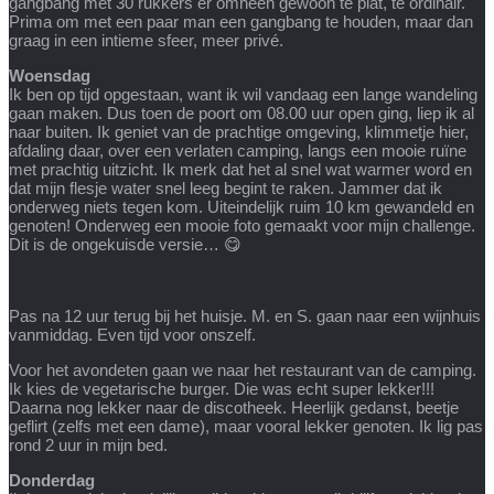
gangbang met 30 rukkers er omheen gewoon te plat, te ordinair.
Prima om met een paar man een gangbang te houden, maar dan
graag in een intieme sfeer, meer privé.
Woensdag
Ik ben op tijd opgestaan, want ik wil vandaag een lange wandeling
gaan maken. Dus toen de poort om 08.00 uur open ging, liep ik al
naar buiten. Ik geniet van de prachtige omgeving, klimmetje hier,
afdaling daar, over een verlaten camping, langs een mooie ruïne
met prachtig uitzicht. Ik merk dat het al snel wat warmer word en
dat mijn flesje water snel leeg begint te raken. Jammer dat ik
onderweg niets tegen kom. Uiteindelijk ruim 10 km gewandeld en
genoten! Onderweg een mooie foto gemaakt voor mijn challenge.
Dit is de ongekuisde versie… 😋
Pas na 12 uur terug bij het huisje. M. en S. gaan naar een wijnhuis
vanmiddag. Even tijd voor onszelf.
Voor het avondeten gaan we naar het restaurant van de camping.
Ik kies de vegetarische burger. Die was echt super lekker!!!
Daarna nog lekker naar de discotheek. Heerlijk gedanst, beetje
geflirt (zelfs met een dame), maar vooral lekker genoten. Ik lig pas
rond 2 uur in mijn bed.
Donderdag