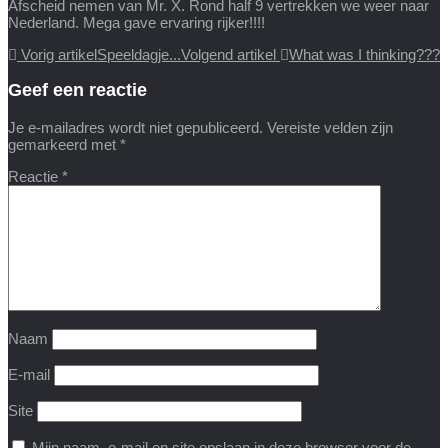
Afscheid nemen van Mr. X. Rond half 9 vertrekken we weer naar
Nederland. Mega gave ervaring rijker!!!!
Vorig artikel
Speeldagje...
Volgend artikel
What was I thinking???
Geef een reactie
Je e-mailadres wordt niet gepubliceerd.
Vereiste velden zijn
gemarkeerd met
*
Reactie
*
Naam
E-mail
Site
Mijn naam, e-mail en site opslaan in deze browser voor de