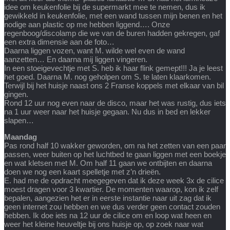
idee om keukenfolie bij de supermarkt mee te nemen, dus ik
gewikkeld in keukenfolie, met een wand tussen mijn benen en het
nodige aan plastic op me hebben liggend…. Onze
regenboog/discolamp die we van de buren hadden gekregen, gaf
een extra dimensie aan de foto…
Daarna liggen vozen, want M. wilde wel even de wand
aanzetten… En daarna mij liggen vingeren.
In een stoeigevechtje met S. heb ik haar flink gemept!!! Ja je leest
het goed. Daarna M. nog geholpen om S. te laten klaarkomen.
Terwijl bij het huisje naast ons 2 Franse koppels met elkaar van bil
gingen.
Rond 12 uur nog even naar de disco, maar het was rustig, dus iets
na 1 uur weer naar het huisje gegaan. Nu dus in bed en lekker
slapen…
Maandag
Pas rond half 10 wakker geworden, om na het zetten van een paar
passen, weer buiten op het luchtbed te gaan liggen met een boekje
en wat kletsen met M. Om half 11 gaan we ontbijten en daarna
doen we nog een kaart spelletje met z’n drieën.
E. had me de opdracht meegegeven dat ik deze week 3x de cilice
moest dragen voor 3 kwartier. De momenten waarop, kon ik zelf
bepalen, aangezien het er in eerste instantie naar uit zag dat ik
geen internet zou hebben en we dus verder geen contact zouden
hebben. Ik doe iets na 12 uur de cilice om en loop wat heen en
weer het kleine heuveltje bij ons huisje op, op zoek naar wat