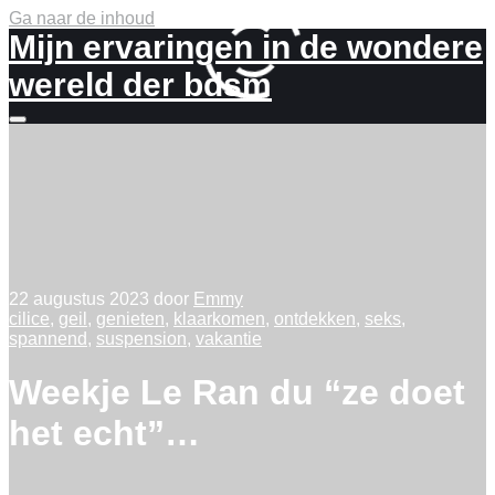
Ga naar de inhoud
Mijn ervaringen in de wondere
wereld der bdsm
Meer
info
22 augustus 2023
door
Emmy
cilice
,
geil
,
genieten
,
klaarkomen
,
ontdekken
,
seks
,
spannend
,
suspension
,
vakantie
Weekje Le Ran du “ze doet
het echt”…