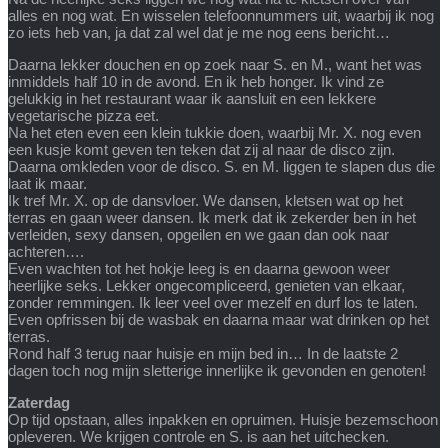
alles en nog wat. En wisselen telefoonnummers uit, waarbij ik nog
zo iets heb van, ja dat zal wel dat je me nog eens bericht…
Daarna lekker douchen en op zoek naar S. en M., want het was
inmiddels half 10 in de avond. En ik heb honger. Ik vind ze
gelukkig in het restaurant waar ik aansluit en een lekkere
vegetarische pizza eet.
Na het eten even een klein tukkie doen, waarbij Mr. X. nog even
een kusje komt geven ten teken dat zij al naar de disco zijn.
Daarna omkleden voor de disco. S. en M. liggen te slapen dus die
laat ik maar.
Ik tref Mr. X. op de dansvloer. We dansen, kletsen wat op het
terras en gaan weer dansen. Ik merk dat ik zekerder ben in het
verleiden, sexy dansen, opgeilen en we gaan dan ook naar
achteren….
Even wachten tot het hokje leeg is en daarna gewoon weer
heerlijke seks. Lekker ongecompliceerd, genieten van elkaar,
zonder remmingen. Ik leer veel over mezelf en durf los te laten.
Even opfrissen bij de wasbak en daarna maar wat drinken op het
terras.
Rond half 3 terug naar huisje en mijn bed in… In de laatste 2
dagen toch nog mijn sletterige innerlijke ik gevonden en genoten!
Zaterdag
Op tijd opstaan, alles inpakken en opruimen. Huisje bezemschoon
opleveren. We krijgen controle en S. is aan het uitchecken.