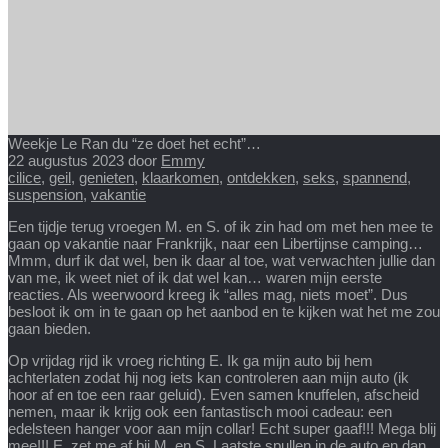
Weekje Le Ran du “ze doet het echt”…
22 augustus 2023
door
Emmy
cilice
,
geil
,
genieten
,
klaarkomen
,
ontdekken
,
seks
,
spannend
,
suspension
,
vakantie
Een tijdje terug vroegen M. en S. of ik zin had om met hen mee te
gaan op vakantie naar Frankrijk, naar een Libertijnse camping…
Mmm, durf ik dat wel, ben ik daar al toe, wat verwachten jullie dan
van me, ik weet niet of ik dat wel kan… waren mijn eerste
reacties. Als weerwoord kreeg ik “alles mag, niets moet”. Dus
besloot ik om in te gaan op het aanbod en te kijken wat het me zou
gaan bieden.
Op vrijdag rijd ik vroeg richting E. Ik ga mijn auto bij hem
achterlaten zodat hij nog iets kan controleren aan mijn auto (ik
hoor af en toe een raar geluid). Even samen knuffelen, afscheid
nemen, maar ik krijg ook een fantastisch mooi cadeau: een
edelsteen hanger voor aan mijn collar! Echt super gaaf!!! Mega blij
mee!!! E. zet me af bij M. en S. Laatste spullen in de auto en dan