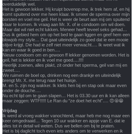
overduidelijk wel.
Het is gewoon lekker. Hij kruipt bovenop me, ik trek hem af, en hij
komt spuitend over me heen klaar. Ik smeer de sperma over mijn
borsten en voel me geil. Het is weer de beurt aan mij om spuitend
klaar te komen. Ik vraag aan Mr. X. of ie condoom om wil doen.
Maar dat wil niet echt lukken. Meneer heeft teveel seks gehad…
Dus ik gebied hem om op het bed te gaan liggen en geef hem een
blowjob my style… Dat gaat uiteindelijk zo goed dat ie een mooie
stijve krijgt. Die had ie zelf niet meer verwacht…. Ik weet wat ik
kan en waar ik goed in ben….
Nieuw condoom om en gewoon ff lekker genomen worden. Het is
geil, het is lekker en ik voel me goed….!!!!
Heerlijk zoenen, alles plakt, zit onder het sperma, geil van mij en
zweet….
We ruimen de boel op, drinken nog een drankje en uiteindelijk
brengt Mr. X. me terug naar het huisje.
M. en S. zijn nog wakker. Ik klets hen bij en stap ook maar even
onder de douche….
Nu echt tijd om te gaan slapen… Het is 03.30 uur en ik kan alleen
maar zeggen: WTF!!!!! Le Ran du “ze doet het echt”…. 😍🤩😁
Vrijdag
Ik werd al vroeg wakker vanochtend, maar heb me nog maar een
keer omgedraaid… Tegen 10 uur wakker en appje van E. dat ie
alles tot in detail wil weten. Dus we bellen om bij te praten.
Het is bij daglicht toch even iets anders om te verwerken en ik