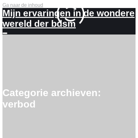
Ga naar de inhoud
Mijn ervaringen in de wondere
wereld der bdsm
Meer
info
Categorie archieven:
verbod