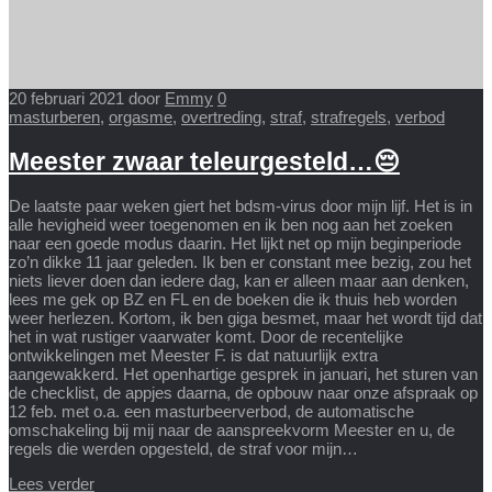
20 februari 2021
door
Emmy
0
masturberen
,
orgasme
,
overtreding
,
straf
,
strafregels
,
verbod
Meester zwaar teleurgesteld…😔
De laatste paar weken giert het bdsm-virus door mijn lijf. Het is in
alle hevigheid weer toegenomen en ik ben nog aan het zoeken
naar een goede modus daarin. Het lijkt net op mijn beginperiode
zo’n dikke 11 jaar geleden. Ik ben er constant mee bezig, zou het
niets liever doen dan iedere dag, kan er alleen maar aan denken,
lees me gek op BZ en FL en de boeken die ik thuis heb worden
weer herlezen. Kortom, ik ben giga besmet, maar het wordt tijd dat
het in wat rustiger vaarwater komt. Door de recentelijke
ontwikkelingen met Meester F. is dat natuurlijk extra
aangewakkerd. Het openhartige gesprek in januari, het sturen van
de checklist, de appjes daarna, de opbouw naar onze afspraak op
12 feb. met o.a. een masturbeerverbod, de automatische
omschakeling bij mij naar de aanspreekvorm Meester en u, de
regels die werden opgesteld, de straf voor mijn…
Lees verder