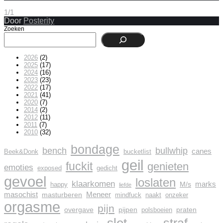
1/1
Door
Posterity
Zoeken
2026
(2)
2025
(17)
2024
(16)
2023
(23)
2022
(17)
2021
(41)
2020
(7)
2014
(2)
2012
(11)
2011
(7)
2010
(32)
bondage
bench
bullwhip
canes
Beek&Donk
bucketlist
geil
fuckit
genieten
emoties
exposed
gedicht
gevoel
loslaten
klaarkomen
marks
M/s
happy
liefde
masochist
Meneer
masturberen
mindfuck
naakt
onzeker
orgasme
pijn
overgave
pijpen
praten
polsboeien