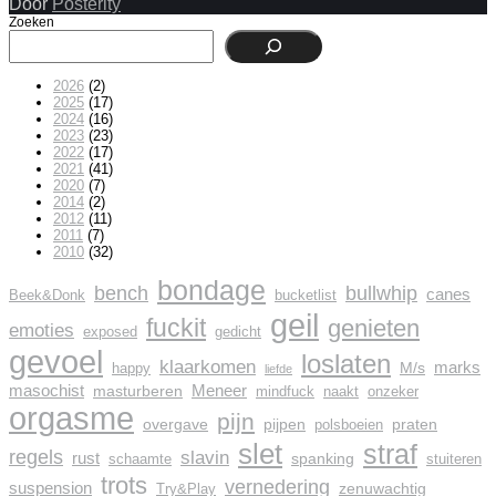
Door
Posterity
Zoeken
2026
(2)
2025
(17)
2024
(16)
2023
(23)
2022
(17)
2021
(41)
2020
(7)
2014
(2)
2012
(11)
2011
(7)
2010
(32)
bondage
bench
bullwhip
canes
Beek&Donk
bucketlist
geil
fuckit
genieten
emoties
exposed
gedicht
gevoel
loslaten
klaarkomen
marks
M/s
happy
liefde
masochist
Meneer
masturberen
mindfuck
naakt
onzeker
orgasme
pijn
overgave
pijpen
praten
polsboeien
slet
straf
regels
slavin
rust
spanking
schaamte
stuiteren
trots
vernedering
suspension
zenuwachtig
Try&Play