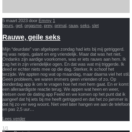
5 maart 2023
door
Emmy
1
beurs
,
geil
,
orgasme
,
prey
,
primal
,
rauw
,
seks
,
slet
Rauwe, geile seks
Mijn “deurdate” van afgelopen zondag had iets bij mij getriggerd.
Hij was netjes, galant en erg vriendelijk. Maar dat was het niet.
Ondanks zijn aardige voorkomen, was er iets rauws aan hem. Ik
zag het in zijn vriendelijke ogen. En dat was wat mij triggerde. Ik
deed er echter niets mee op die dag. Sterker, ik schoof het
terzijde. We appten nog wat op maandag, maar daarna viel het stil.
Geen probleem, we waren immers geen vrienden of zo. Op
donderdag app ik om te vragen hoe het met hem gaat. En er komt
een alleraardigste reactie terug. We appen wat heen en weer,
kletsen over de dating app Feeld en we komen op het punt dat ik
aangeef dat hij iets bij me heeft getriggerd en dat het zo jammer is
dat hij zo ver weg woont. Niet veel later hangen we aan de telefoon
en pas 2,5 uur…
Lees verder
1/1