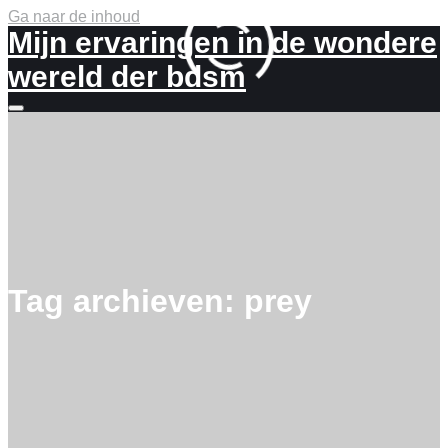
Ga naar de inhoud
Mijn ervaringen in de wondere
wereld der bdsm
Meer
info
Tag archieven:
prey