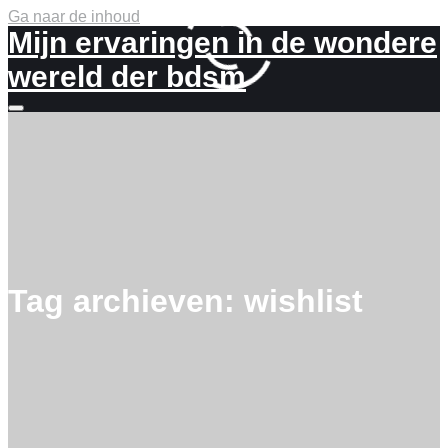
Ga naar de inhoud
Mijn ervaringen in de wondere
wereld der bdsm
Meer
info
Tag archieven:
wishlist