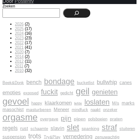
Door
Posterity
Zoeken
2026
(2)
2025
(17)
2024
(16)
2023
(23)
2022
(17)
2021
(41)
2020
(7)
2014
(2)
2012
(11)
2011
(7)
2010
(32)
bondage
bench
bullwhip
canes
Beek&Donk
bucketlist
geil
fuckit
genieten
emoties
exposed
gedicht
gevoel
loslaten
klaarkomen
marks
M/s
happy
liefde
masochist
Meneer
masturberen
mindfuck
naakt
onzeker
orgasme
pijn
overgave
pijpen
praten
polsboeien
slet
straf
regels
slavin
rust
spanking
schaamte
stuiteren
trots
vernedering
suspension
zenuwachtig
Try&Play