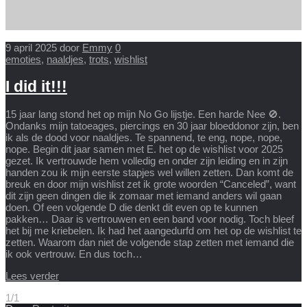
9 april 2025
door
Emmy
0
emoties
,
naaldjes
,
trots
,
wishlist
I did it!!!
15 jaar lang stond het op mijn No Go lijstje. Een harde Nee 🚫.
Ondanks mijn tatoeages, piercings en 30 jaar bloeddonor zijn, ben
ik als de dood voor naaldjes. Te spannend, te eng, nope, nope,
nope. Begin dit jaar samen met E. het op de wishlist voor 2025
gezet. Ik vertrouwde hem volledig en onder zijn leiding en in zijn
handen zou ik mijn eerste stapjes wel willen zetten. Dan komt de
breuk en door mijn wishlist zet ik grote woorden “Canceled”, want
dit zijn geen dingen die ik zomaar met iemand anders wil gaan
doen. Of een volgende D die denkt dit even op te kunnen
pakken… Daar is vertrouwen en een band voor nodig. Toch bleef
het bij me kriebelen. Ik had het aangedurfd om het op de wishlist te
zetten. Waarom dan niet de volgende stap zetten met iemand die
ik ook vertrouw. En dus toch…
Lees verder
1/1