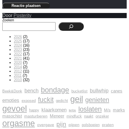
Door
Posterity
Zoeken
2026
(2)
2025
(17)
2024
(16)
2023
(23)
2022
(17)
2021
(41)
2020
(7)
2014
(2)
2012
(11)
2011
(7)
2010
(32)
bondage
bench
bullwhip
canes
Beek&Donk
bucketlist
geil
fuckit
genieten
emoties
exposed
gedicht
gevoel
loslaten
klaarkomen
marks
M/s
happy
liefde
masochist
Meneer
masturberen
mindfuck
naakt
onzeker
orgasme
pijn
overgave
pijpen
praten
polsboeien