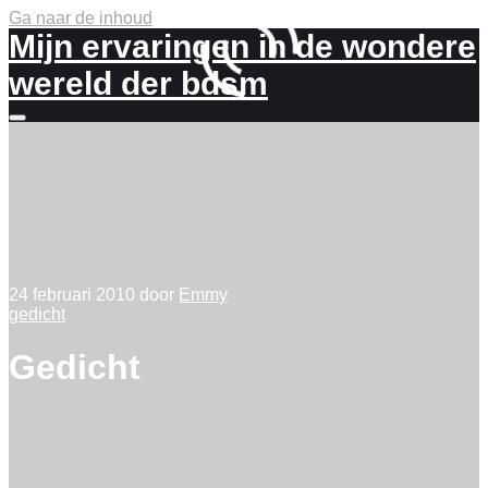
Ga naar de inhoud
Mijn ervaringen in de wondere
wereld der bdsm
Meer
info
24 februari 2010
door
Emmy
gedicht
Gedicht