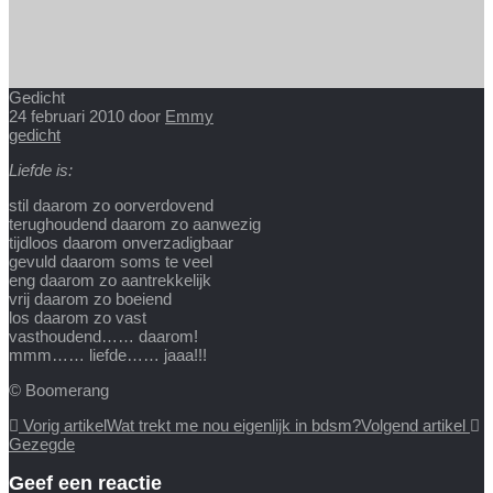
Gedicht
24 februari 2010
door
Emmy
gedicht
Liefde is:
stil daarom zo oorverdovend
terughoudend daarom zo aanwezig
tijdloos daarom onverzadigbaar
gevuld daarom soms te veel
eng daarom zo aantrekkelijk
vrij daarom zo boeiend
los daarom zo vast
vasthoudend…… daarom!
mmm…… liefde…… jaaa!!!
© Boomerang
Vorig artikel
Wat trekt me nou eigenlijk in bdsm?
Volgend artikel
Gezegde
Geef een reactie