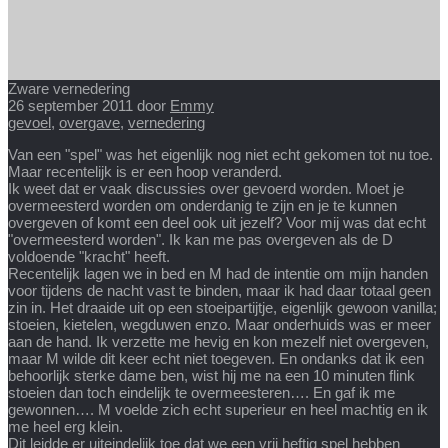
Zware vernedering
26 september 2011
door
Emmy
gevoel
,
overgave
,
vernedering
Van een "spel" was het eigenlijk nog niet echt gekomen tot nu toe.
Maar recentelijk is er een hoop veranderd.
Ik weet dat er vaak discussies over gevoerd worden. Moet je
overmeesterd worden om onderdanig te zijn en je te kunnen
overgeven of komt een deel ook uit jezelf? Voor mij was dat echt
"overmeesterd worden". Ik kan me pas overgeven als de D
voldoende "kracht" heeft.
Recentelijk lagen we in bed en M had de intentie om mijn handen
voor tijdens de nacht vast te binden, maar ik had daar totaal geen
zin in. Het draaide uit op een stoeipartijtje, eigenlijk gewoon vanilla;
stoeien, kietelen, wegduwen enzo. Maar onderhuids was er meer
aan de hand. Ik verzette me hevig en kon mezelf niet overgeven,
maar M wilde dit keer echt niet toegeven. En ondanks dat ik een
behoorlijk sterke dame ben, wist hij me na een 10 minuten flink
stoeien dan toch eindelijk te overmeesteren…. En gaf ik me
gewonnen…. M voelde zich echt superieur en heel machtig en ik
me heel erg klein.
Dit leidde er uiteindelijk toe dat we een vrij heftig spel hebben