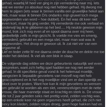
gehad, waarbij M heel ver ging in zijn vernedering naar mij. Iets
wat we eerder zo absoluut nog niet hebben gehad. Hij dwong me
hem te pijpen (iets waar ik binnen vanilla een gruwelijke hekel aan
heb, maar waar ik binnen D/s ondanks mijn gruwel toch mega
opgewonden van word – hoe dubbel). En het was dit keer niet
even kort, maar hij ging verder. Hij vernederde me ook verbaal en
onderwijl lag ik te glibberen op het bed…. Hij neukte gewoon mijn
mond, trok zich nog even af en spoot daarna over mij heen,
gedeeltelijk zelfs in mijn gezicht. Ik voelde me vies en smerig,
vernederd, gebruikt en een mega slet, maar man wat was ik
opgewonden. Het droop er gewoon uit. Ik zat niet ver van een
orgasme af.
Lief en teder zette M me daarna onder de douche en dekte me toe
onder het dekbed. Ik viel als een blok in slaap.
De volgende dag wilden we deze gebeurtenis natuurlijk wel even
bespreken, want zo’n heftig spel hadden we nog niet eerder
gehad. In dit specifieke geval vond ik het helemaal moeilijk,
aangezien ik bepaalde gevoelens van mezelf nog niet heb
geaccepteerd en ik het nog moeilijker vind om er dan openlijk en
bloot over te praten. Want hoe kan ik mijn gevoelens en wensen
om gebruikt te worden als een slet, vereenzelvigen met de nette
vrouw, die haar mannetje staat en krachtig en sterk is. De vrouw
die tot 2 jaar geleden seks niet prettig vond, zelden vochtig was,
op een enkele keer na geen orgasmes heeft gehad, die zich niet
sexy kon kleden, zelden rokjes droeg, geen hoge hakken had en