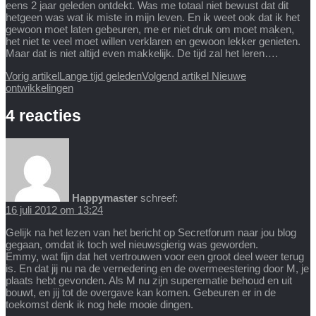
eens 2 jaar geleden ontdekt. Was me totaal niet bewust dat dit
hetgeen was wat ik miste in mijn leven. En ik weet ook dat ik het
gewoon moet laten gebeuren, me er niet druk om moet maken,
het niet te veel moet willen verklaren en gewoon lekker genieten.
Maar dat is niet altijd even makkelijk. De tijd zal het leren….
Vorig artikel
Lange tijd geleden
Volgend artikel
Nieuwe
ontwikkelingen
4 reacties
Happymaster
schreef:
16 juli 2012 om 13:24
Gelijk na het lezen van het bericht op Secretforum naar jou blog
gegaan, omdat ik toch wel nieuwsgierig was geworden.
Emmy, wat fijn dat het vertrouwen voor een groot deel weer terug
is. En dat jij nu na de vernedering en de overmeestering door M, je
plaats hebt gevonden. Als M nu zijn superematie behoud en uit
bouwt, en jij tot de overgave kan komen. Gebeuren er in de
toekomst denk ik nog hele mooie dingen.