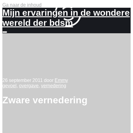
Ga naar de inhoud
Mijn ervaringen in de wondere
wereld der bdsm
Meer
info
26 september 2011
door
Emmy
gevoel
,
overgave
,
vernedering
Zware vernedering