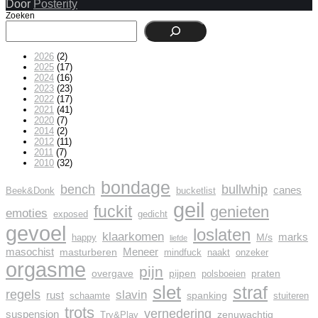
Door
Posterity
Zoeken
2026
(2)
2025
(17)
2024
(16)
2023
(23)
2022
(17)
2021
(41)
2020
(7)
2014
(2)
2012
(11)
2011
(7)
2010
(32)
bondage
bench
bullwhip
canes
Beek&Donk
bucketlist
geil
fuckit
genieten
emoties
exposed
gedicht
gevoel
loslaten
klaarkomen
marks
M/s
happy
liefde
masochist
Meneer
masturberen
mindfuck
naakt
onzeker
orgasme
pijn
overgave
pijpen
praten
polsboeien
slet
straf
regels
slavin
rust
spanking
schaamte
stuiteren
trots
vernedering
suspension
zenuwachtig
Try&Play