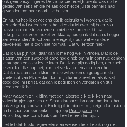
ook geen sexy lingerie. De vrouw die redelijk preuts was op het
gebied van seks en die helaas ook niet de juiste partners had
gevonden om haar daarbij te helpen.
En nu, nu heb ik gevoelens dat ik gebruikt wil worden, dat ik
vernederd wil worden en is het idee dat M over mij heen zou
plassen om me te vernederen niet eens meer echt raar….
Ik krijg ze niet voor mezelf verklaard, hoe ga ik dat dan uitleggen
aan een ander? Ik schaam me eigenlijk ook wel voor deze
gevoelens, het is toch niet normaal. Dat wil je toch niet?
Dat ik van pijn hou, daar kan ik me nog wel in vinden. Dat ik de
slagen van een zweep of cane nodig heb om mijn continue denken
te stoppen en alles los te laten. Dat ik de pijn nodig heb, om zacht
te worden. Ik snap het, kan het verklaren en accepteer het.
Dat ik me soms een klein meisje wil voelen en graag aan de
voeten zit van M, die dan door mijn haren streelt en als ik wat
goed doe, mij prijst, dat kan ik begrijpen en verklaren en dus
accepteer ik het.
Maar waarom zit ik bijna met een jaloerse blik te kijken naar
videofilmpjes op sites als
Sexandsubmission.com
, omdat ik het
ook zo graag zou willen. En krijg ik inmiddels mijn eigen fantasieën
na het zien van een enkel filmpje op
Pissing.com
en
Publicdisgrace.com
.
Kink.com
heeft er een fan bij….
Het feit dat ik bdsm-gevoelens en wensen heb, heb ik nog niet