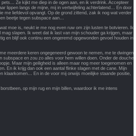
, pets… Ze kijkt me diep in de ogen aan, en ik verdrink. Accepteer
ar lippen langs de mijne, mij in vertwijfeling achterlatend… En door
j die me liefdevol opvangt. Op de grond zittend, zak ik nog wat verder
n een beetje tegen subspace aan…
l wat moe is, neukt ie me nog even ruw om zijn lusten te botvieren. Ik
id mag slapen. Ik weet dat ik last van mijn schouder ga krijgen, maar
rustig en blijf ook continu een ongeremd opgewonden gevoel houden in
oor me meerdere keren ongegeneerd gewoon te nemen, me te dwingen
 mijn subspace en zou zo alles voor hem willen doen. Onder de douche
hoopje. Maar mijn geiligheid is alleen maar nog meer toegenomen en
en. En ik krijg dan ook een aantal flinke slagen met de cane. Mijn
aten klaarkomen… En in de voor mij onwijs moeilijke staande positie,
n borstbeen, op mijn rug en mijn billen, waardoor ik me intens