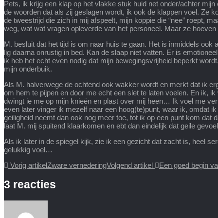
Pets, ik krijg een klap op het vlakke stuk huid net onder/achter mij
de woorden dat als zij geslagen wordt, ik ook de klappen voel. Ze ko
de tweestrijd die zich in mij afspeelt, mijn koppie die “nee” roept, m
weg, wat wat vragen opleverde van het personeel. Maar ze hoeven z
M. besluit dat het tijd is om naar huis te gaan. Het is inmiddels ook
lig daarna onrustig in bed. Kan de slaap niet vatten. Er is emotione
ik heb het echt even nodig dat mijn bewegingsvrijheid beperkt wordt
mijn onderbuik.
Als M. halverwege de ochtend ook wakker wordt en merkt dat ik e
om hem te pijpen en door me echt een slet te laten voelen. En ik, i
dwingt ie me op mijn knieën en plast over mij heen… Ik voel me ver
even later vinger ik mezelf naar een hoog(te)punt, waar ik, omdat ik 
geiligheid neemt dan ook nog meer toe, tot ik op een punt kom dat dan
laat M. mij spuitend klaarkomen en ebt dan eindelijk dat geile gevoel
Als ik later in de spiegel kijk, zie ik een gezicht dat zacht is, hee
gelukkig voel…
Vorig artikel
Zware vernedering
Volgend artikel
Een goed begin v
3 reacties