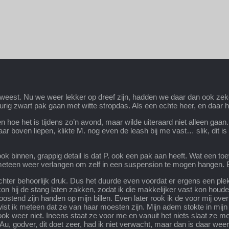
eweest. Nu we weer lekker op dreef zijn, hadden we daar dan ook zeke
eurig zwart pak gaan met witte stropdas. Als een echte heer, en daar 
hoe het is tijdens zo’n avond, maar wilde uiteraard niet alleen gaa
boven liepen, klikte M. nog even de leash bij me vast… slik, dit is al
ok binnen, grappig detail is dat P. ook een pak aan heeft. Wat een toe
 meteen weer verlangen om zelf in een suspension te mogen hangen
chter behoorlijk druk. Dus het duurde even voordat er ergens een ple
kon hij de stang laten zakken, zodat ik die makkelijker vast kon houden
ostend zijn handen op mijn billen. Even later rook ik de voor mij ove
wist ik meteen dat ze van haar moesten zijn. Mijn adem stokte in mi
 weer niet. Ineens staat ze voor me en vanuit het niets slaat ze met
u, godver, dit doet zeer, had ik niet verwacht, maar dan is daar weer 