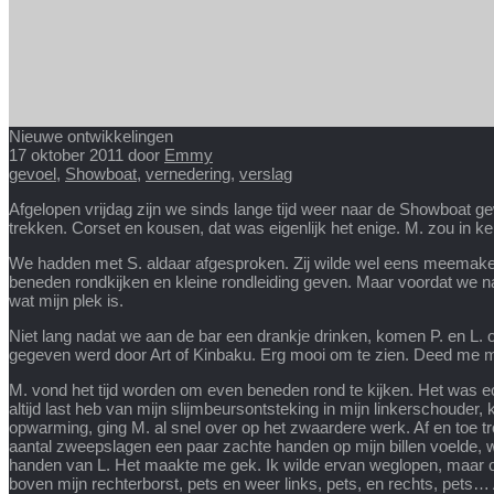
Nieuwe ontwikkelingen
17 oktober 2011
door
Emmy
gevoel
,
Showboat
,
vernedering
,
verslag
Afgelopen vrijdag zijn we sinds lange tijd weer naar de Showboat g
trekken. Corset en kousen, dat was eigenlijk het enige. M. zou in k
We hadden met S. aldaar afgesproken. Zij wilde wel eens meemaken 
beneden rondkijken en kleine rondleiding geven. Maar voordat we naar 
wat mijn plek is.
Niet lang nadat we aan de bar een drankje drinken, komen P. en L. o
gegeven werd door Art of Kinbaku. Erg mooi om te zien. Deed me
M. vond het tijd worden om even beneden rond te kijken. Het was e
altijd last heb van mijn slijmbeursontsteking in mijn linkerschouder, 
opwarming, ging M. al snel over op het zwaardere werk. Af en toe tro
aantal zweepslagen een paar zachte handen op mijn billen voelde, 
handen van L. Het maakte me gek. Ik wilde ervan weglopen, maar ook
boven mijn rechterborst, pets en weer links, pets, en rechts, pets… A