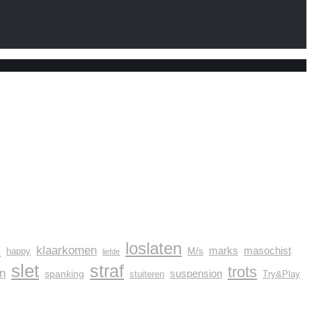
l
loslaten
klaarkomen
marks
masochist
M/s
happy
liefde
slet
straf
trots
in
suspension
spanking
stuiteren
Try&Play