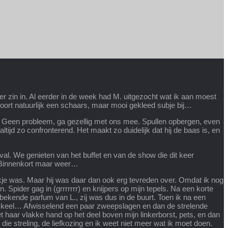
r zin in. Al eerder in de week had M. uitgezocht wat ik aan moest
hoort natuurlijk een schaars, maar mooi gekleed subje bij…
n. Geen probleem, ga gezellig met ons mee. Spullen opbergen, even
tijd zo confronterend. Het maakt zo duidelijk dat hij de baas is, en
val. We genieten van het buffet en van de show die dit keer
. Binnenkort maar weer…
kje was. Maar hij was daar dan ook erg tevreden over. Omdat ik nog
. Spider gag in (grrrrrrr) en knijpers op mijn tepels. Na een korte
rbekende parfum van L., zij was dus in de buurt. Toen ik na een
jn keel… Afwisselend een paar zweepslagen en dan de strelende
 haar vlakke hand op het deel boven mijn linkerborst, pets, en dan
die streling, de liefkozing en ik weet niet meer wat ik moet doen.