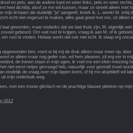
n oksel en pets, aan de andere kant en weer links, pets en weer rechts
mt heel dichtbij, alsof ze me wil kussen, maar ze streelt alleen met ha
aar mijn lichaam die duidelijk “ja” aangeeft, breek ik. L. wenkt M. erbi
ich echt niet ongerust te maken, alles gaat goed met me, zit allee
 al laat geworden, maar ondanks dat we laat thuis zijn, M. eigenlijk we
el zoveel gebeurd. Om wat rust te krijgen, vraag ik aan M. of ik geboe
, om rust te vinden. Helaas werkt dat ook niet echt. Ik slaap erg on
rg opgewonden ben, voert ie bij mij de druk alleen maar meer op, d
k word er alleen maar nog geiler van, wil hem pleasen, zit erg ver in
nederd, de tranen staan in mijn ogen, ik voel me een klein miezerig 
het niet eerst netjes gevraagd heb, natuurlijk voor gestraft moet word
 eindelijk de vraag over mijn lippen komt, of hij me alsjeblieft wil l
 uit mijn onderbuik weg.
l sereen, met een mooie glimlach en de prachtige blauwe plekken op mij
an 2012