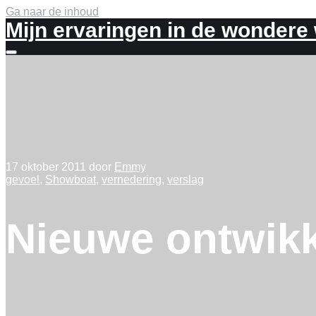
Ga naar de inhoud
Mijn ervaringen in de wondere
Meer
info
17 oktober 2011
door
Emmy
gevoel
,
Showboat
,
vernedering
,
verslag
Nieuwe ontwik