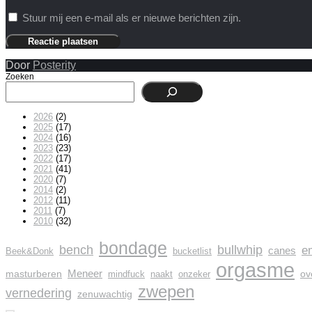
Stuur mij een e-mail als er nieuwe berichten zijn.
Door
Posterity
Zoeken
2026
(2)
2025
(17)
2024
(16)
2023
(23)
2022
(17)
2021
(41)
2020
(7)
2014
(2)
2012
(11)
2011
(7)
2010
(32)
bondage
bench
bullwhip
e
canes
Beek&Donk
bucketlist
orgasme
Meneer
masturberen
ov
mindfuck
naakt
onzeker
zwepen
vernedering
zenuwachtig