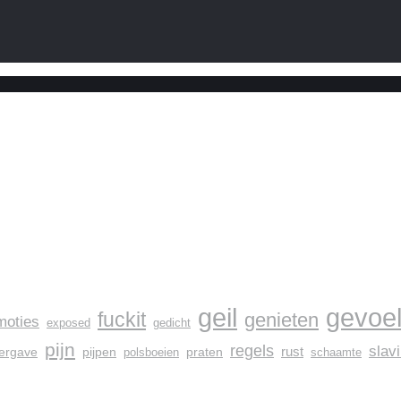
geil
gevoe
fuckit
genieten
moties
exposed
gedicht
pijn
regels
slav
rust
ergave
pijpen
praten
polsboeien
schaamte