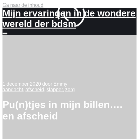
Ga naar de inhoud
Mijn ervaringen in de wondere
wereld der bdsm
Meer
info
1 december 2020
door
Emmy
aandacht
,
afscheid
,
slapper
,
zorg
Pu(n)tjes in mijn billen….
en afscheid