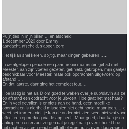
Pu(n)tjes in mijn billen…. en afscheid
1 december 2020
door
Emmy
aandacht
,
afscheid
,
slapper
,
zorg
Het tij kan snel keren, spijtig, maar dingen gebeuren……
In de afgelopen periode een paar mooie momenten gehad met
Meester, aan zijn voeten gezeten, geknield, gekropen, mijn gaatjes
beschikbaar voor Meester, maar ook opdrachten uitgevoerd op
afstand…..
En dat laatste, daar ging het compleet fout….
Hoe lastig is het als D om goed te waken over je sub/slavin als ze
op afstand een opdracht voor je uitvoert. Hoe gaat het met haar?
En in veel gevallen is er niets aan de hand, geen moeilijke
opdracht en is alertheid misschien niet echt nodig, maar toch…. je
weet het immers niet, je kan de ander niet zien, weet niet wat voor
effect een opmerking via de app heeft. Maar goed, daar kan je op
anticiperen en ervoor zorgen dat je regelmatig even checkt hoe
het gaat en als een reactie uitblijft of vreemd is, even doorvragen