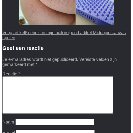
Vorig artikel
Kriebels in mijn buik
Volgend artikel
Middagje canvas
spelen
Geef een reactie
Je e-mailadres wordt niet gepubliceerd.
Vereiste velden zijn
gemarkeerd met
*
Reactie
*
Naam
E-mail