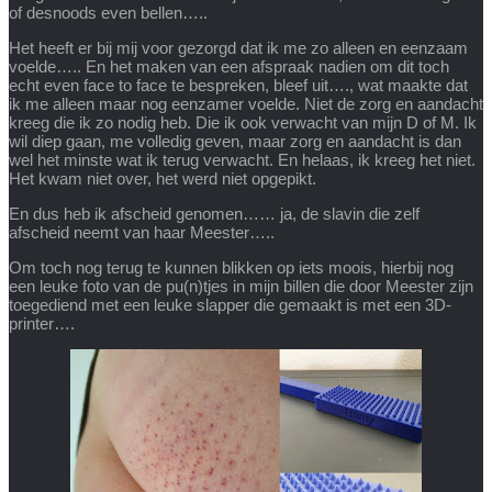
of desnoods even bellen…..
Het heeft er bij mij voor gezorgd dat ik me zo alleen en eenzaam
voelde….. En het maken van een afspraak nadien om dit toch
echt even face to face te bespreken, bleef uit…., wat maakte dat
ik me alleen maar nog eenzamer voelde. Niet de zorg en aandacht
kreeg die ik zo nodig heb. Die ik ook verwacht van mijn D of M. Ik
wil diep gaan, me volledig geven, maar zorg en aandacht is dan
wel het minste wat ik terug verwacht. En helaas, ik kreeg het niet.
Het kwam niet over, het werd niet opgepikt.
En dus heb ik afscheid genomen…… ja, de slavin die zelf
afscheid neemt van haar Meester…..
Om toch nog terug te kunnen blikken op iets moois, hierbij nog
een leuke foto van de pu(n)tjes in mijn billen die door Meester zijn
toegediend met een leuke slapper die gemaakt is met een 3D-
printer….