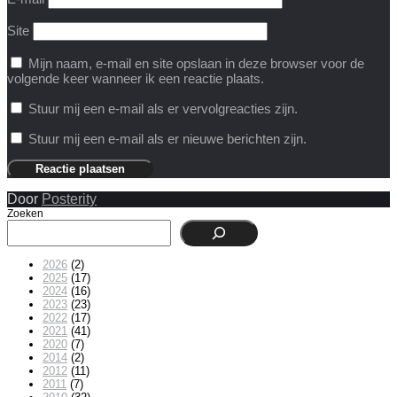
Site
Mijn naam, e-mail en site opslaan in deze browser voor de
volgende keer wanneer ik een reactie plaats.
Stuur mij een e-mail als er vervolgreacties zijn.
Stuur mij een e-mail als er nieuwe berichten zijn.
Door
Posterity
Zoeken
2026
(2)
2025
(17)
2024
(16)
2023
(23)
2022
(17)
2021
(41)
2020
(7)
2014
(2)
2012
(11)
2011
(7)