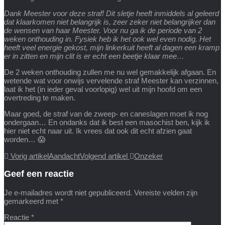
Dank Meester voor deze straf! Dit sletje heeft inmiddels al geleerd
dat klaarkomen niet belangrijk is, zeer zeker niet belangrijker dan
de wensen van haar Meester. Voor nu ga ik de periode van 2
weken onthouding in. Fysiek heb ik het ook wel even nodig. Het
heeft veel energie gekost, mijn linkerkuit heeft al dagen een kramp
er in zitten en mijn clit is er echt een beetje klaar mee…
De 2 weken onthouding zullen me nu wel gemakkelijk afgaan. En
wetende wat voor onwijs vervelende straf Meester kan verzinnen,
laat ik het (in ieder geval voorlopig) wel uit mijn hoofd om een
overtreding te maken.
Maar goed, de straf van de zweep- en caneslagen moet ik nog
ondergaan… En ondanks dat ik best een masochist ben, kijk ik
hier niet echt naar uit. Ik vrees dat ook dit echt afzien gaat
worden… 😱
Vorig artikel
Aandacht
Volgend artikel
Onzeker
Geef een reactie
Je e-mailadres wordt niet gepubliceerd.
Vereiste velden zijn
gemarkeerd met
*
Reactie
*