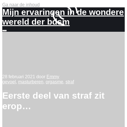
Ga naar de inhoud
Mijn ervaringen in de wondere
wereld der bdsm
Meer
info
28 februari 2021
door
Emmy
gevoel
,
masturberen
,
orgasme
,
straf
Eerste deel van straf zit
erop…