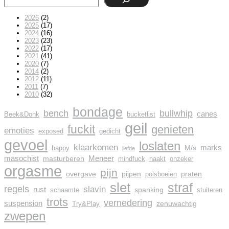
2026
(2)
2025
(17)
2024
(16)
2023
(23)
2022
(17)
2021
(41)
2020
(7)
2014
(2)
2012
(11)
2011
(7)
2010
(32)
bondage
bench
bullwhip
canes
Beek&Donk
bucketlist
geil
fuckit
genieten
emoties
exposed
gedicht
gevoel
loslaten
klaarkomen
marks
M/s
happy
liefde
masochist
Meneer
masturberen
mindfuck
naakt
onzeker
orgasme
pijn
overgave
pijpen
praten
polsboeien
slet
straf
regels
slavin
rust
spanking
schaamte
stuiteren
trots
vernedering
suspension
zenuwachtig
Try&Play
zwepen