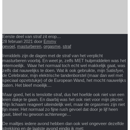
Eerste deel van straf zit erop…
28 februari 2021
door
Emmy
gevoel
,
masturberen
,
orgasme
,
straf
Inmiddels zijn de dagen met de straf van het verplicht
masturberen voorbij. En weet je, zelfs MET hulpmiddelen was het
retemoeilijk. Waar het normaal toch echt wel makkelijk gaat, was
zelfs dat nauwelijks te doen. Wat ik ook gebruikte, mijn Satisfyer,
de Celebrator, mijn elektrische tandenborstel (maar dan wel met
speciaal opzetstukje) of de European Wand, het mocht nauwelijks
baten. Het bleef moeilijk…
Maar goed, het is tenslotte straf, dus het hoefde ook niet van een
leien dakje te gaan. En daarbij was het ook niet voor mijn plezier.
Mijn lichaam reageert uiteindelijk wel, maar de orgasmes zijn niet
fijn meer. Het normaal zo fijne rush gevoel dat door je lijf heen
gaat, bleef nu gewoon achterwege…
De mailtjes iedere avond hebben dan ook wel ongeveer dezelfde
strekking en de laatste avond eindig ik met: