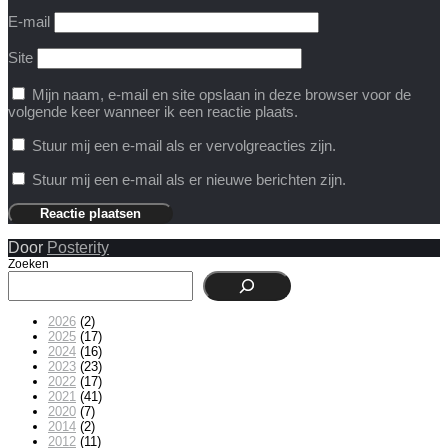
E-mail
Site
Mijn naam, e-mail en site opslaan in deze browser voor de
volgende keer wanneer ik een reactie plaats.
Stuur mij een e-mail als er vervolgreacties zijn.
Stuur mij een e-mail als er nieuwe berichten zijn.
Door
Posterity
Zoeken
2026
(2)
2025
(17)
2024
(16)
2023
(23)
2022
(17)
2021
(41)
2020
(7)
2014
(2)
2012
(11)