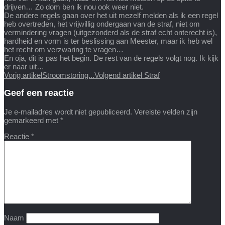
drijven… Zo dom ben ik nou ook weer niet.
De andere regels gaan over het uit mezelf melden als ik een regel
heb overtreden, het vrijwillig ondergaan van de straf, niet om
vermindering vragen (uitgezonderd als de straf echt onterecht is),
hardheid en vorm is ter beslissing aan Meester, maar ik heb wel
het recht om verzwaring te vragen…
En oja, dit is pas het begin. De rest van de regels volgt nog. Ik kijk
er naar uit…
Vorig artikel
Stroomstoring...
Volgend artikel
Straf
Geef een reactie
Je e-mailadres wordt niet gepubliceerd.
Vereiste velden zijn
gemarkeerd met
*
Reactie
*
Naam