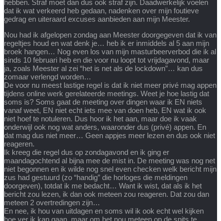
hebben. Straf moet dan dus ook straf zijn. Daadwerkelijk voelen
dat ik wat verkeerd heb gedaan, nadenken over mijn foutieve
gedrag en uiteraard excuses aanbieden aan mijn Meester.
Nou had ik afgelopen zondag aan Meester doorgegeven dat ik van
regeltjes houd en wat denk je… heb ik er inmiddels al 5 aan mijn
broek hangen… Nog even los van mijn masturbeerverbod die ik al
sinds 10 februari heb en die voor nu loopt tot vrijdagavond, maar
ja, zoals Meester al zei “het is net als de lockdown”… kan dus
zomaar verlengd worden…
De voor nu meest lastige regel is dat ik niet meer privé mag appen
tijdens online werk gerelateerde meetings. Weet je hoe lastig dat
soms is? Soms gaat de meeting over dingen waar ik EN niets
vanaf weet, EN niet echt iets mee van doen heb, EN wat ik ook
niet hoef te notuleren. Dus hoor ik het aan, maar doe ik vaak
onderwijl ook nog wat anders, waaronder dus (privé) appen. En
dat mag dus niet meer… Geen appjes meer lezen en dus ook niet
reageren.
Ik kreeg die regel dus op zondagavond en ik ging er
maandagochtend al bijna mee de mist in. De meeting was nog net
niet begonnen en ik wilde nog snel even checken welk bericht mijn
zus had gestuurd (zo “handig” die horloges die meldingen
doorgeven), totdat ik me bedacht… Want ik wist, dat als ik het
bericht zou lezen, ik dan ook meteen zou reageren. Dat zou dan
meteen 2 overtredingen zijn…
En nee, ik hou van uitdagen en soms wil ik ook echt wel kijken
hoe ver ik kan gaan, maar om het nou meteen op de spits te