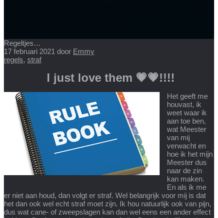
Regeltjes…
17 februari 2021
door
Emmy
regels
,
straf
I just love them 💗💗!!!!
Het geeft me
houvast, ik
weet waar ik
aan toe ben,
wat Meester
van mij
verwacht en
hoe ik het mijn
Meester dus
naar de zin
kan maken.
En als ik me
er niet aan houd, dan volgt er straf. Wel belangrijk voor mij is dat
het dan ook wel echt straf moet zijn. Ik hou natuurlijk ook van pijn,
dus wat cane- of zweepslagen kan dan wel eens een ander effect