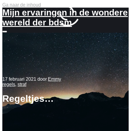
Ga naar de inhoud
Mijn ervaringen in de wondere
wereld der bdsm
Meer
info
17 februari 2021
door
Emmy
regels
,
straf
Regeltjes…