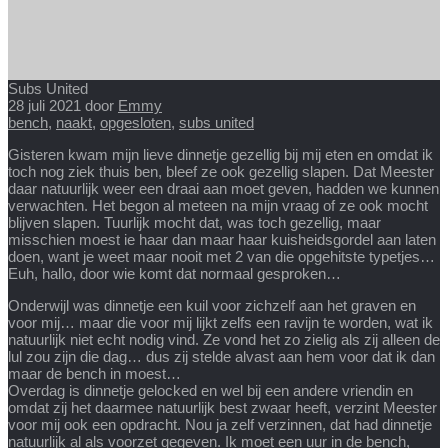
Subs United
28 juli 2021
door
Emmy
bench
,
naakt
,
opgesloten
,
subs united
Gisteren kwam mijn lieve dinnetje gezellig bij mij eten en omdat ik
toch nog ziek thuis ben, bleef ze ook gezellig slapen. Dat Meester
daar natuurlijk weer een draai aan moet geven, hadden we kunnen
verwachten. Het begon al meteen na mijn vraag of ze ook mocht
blijven slapen. Tuurlijk mocht dat, was toch gezellig, maar
misschien moest ie haar dan maar haar kuisheidsgordel aan laten
doen, want je weet maar nooit met 2 van die opgehitste typetjes…
Euh, hallo, door wie komt dat normaal gesproken…
Onderwijl was dinnetje een kuil voor zichzelf aan het graven en
voor mij… maar die voor mij lijkt zelfs een ravijn te worden, wat ik
natuurlijk niet echt nodig vind. Ze vond het zo zielig als zij alleen de
lul zou zijn die dag… dus zij stelde alvast aan hem voor dat ik dan
maar de bench in moest…
Overdag is dinnetje gelocked en wel bij een andere vriendin en
omdat zij het daarmee natuurlijk best zwaar heeft, verzint Meester
voor mij ook een opdracht. Nou ja zelf verzinnen, dat had dinnetje
natuurlijk al als voorzet gegeven. Ik moet een uur in de bench,