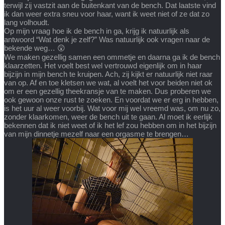
terwijl zij vastzit aan de buitenkant van de bench. Dat laatste vind
ik dan weer extra sneu voor haar, want ik weet niet of ze dat zo
lang volhoudt.
Op mijn vraag hoe ik de bench in ga, krijg ik natuurlijk als
antwoord “Wat denk je zelf?” Was natuurlijk ook vragen naar de
bekende weg… 😲
We maken gezellig samen een ommetje en daarna ga ik de bench
klaarzetten. Het voelt best wel vertrouwd eigenlijk om in haar
bijzijn in mijn bench te kruipen. Ach, zij kijkt er natuurlijk niet raar
van op. Af en toe kletsen we wat, al voelt het voor beiden niet ok
om er een gezellig theekransje van te maken. Dus proberen we
ook gewoon onze rust te zoeken. En voordat we er erg in hebben,
is het uur al weer voorbij. Wat voor mij wel vreemd was, om nu zo,
zonder klaarkomen, weer de bench uit te gaan. Al moet ik eerlijk
bekennen dat ik niet weet of ik het lef zou hebben om in het bijzijn
van mijn dinnetje mezelf naar een orgasme te brengen…