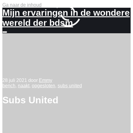
Ga naar de inhoud
Mijn ervaringen in de wondere
wereld der bdsm
Meer
info
28 juli 2021
door
Emmy
bench
,
naakt
,
opgesloten
,
subs united
Subs United