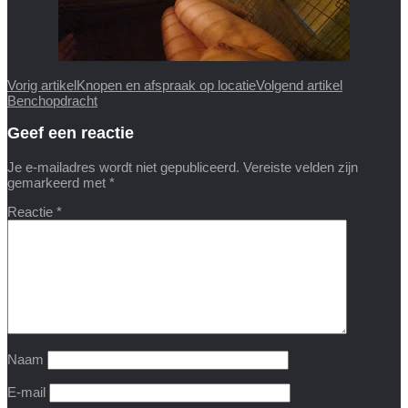
Vorig artikel
Knopen en afspraak op locatie
Volgend artikel
Benchopdracht
Geef een reactie
Je e-mailadres wordt niet gepubliceerd.
Vereiste velden zijn
gemarkeerd met
*
Reactie
*
Naam
E-mail