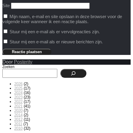
Site
Mijn naam, e-mail en site opslaan in deze browser voor de
volgende keer wanneer ik een reactie plaats.
Stuur mij een e-mail als er vervolgreacties zijn.
Stuur mij een e-mail als er nieuwe berichten zijn.
Door
Posterity
Zoeken
2026
(2)
2025
(17)
2024
(16)
2023
(23)
2022
(17)
2021
(41)
2020
(7)
2014
(2)
2012
(11)
2011
(7)
2010
(32)