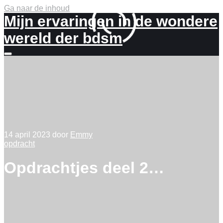
Ga naar de inhoud
Mijn ervaringen in de wondere
wereld der bdsm
Meer
info
14 april 2023
door
Emmy
opdracht
Opdrachtjes deel 2…