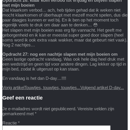
Opdracht 26: klaar kom verbod tot vrijdag en blijven slapen
met mijn boeien
Dat klaarkom verbod… ach, heb tijden gehad dat ik weken niet
mocht klaarkomen of überhaupt met mezelf mocht spelen, dus die
paar daagjes kunnen er wel bij. En ik ben op het moment toch
eigenlijk veels te druk om daar aan te denken… 😳
Het slapen met mijn boeien was erg fijn vannacht. Het geeft me
geborgenheid en ik kan er meestal super goed door slapen (heel
soms word ik ook extra vaak wakker, maar dat gebeurt niet vaak).
Nog 2 nachtjes…
Opdracht 27: nog een nachtje slapen met mijn boeien om
Geen lastige opdracht vandaag. Was ook hele dag heel druk met
een wedstrijd en geen tijd voor andere dingen. Lag lekker op tijd in
mijn bed, zodat ik uitgerust op kan staan.
En vandaag is het dan D-day…!!!!
Vorig artikel
Touwtjes, touwtjes, touwtjes...
Volgend artikel
D-day...
Geef een reactie
Je e-mailadres wordt niet gepubliceerd.
Vereiste velden zijn
gemarkeerd met
*
Reactie
*