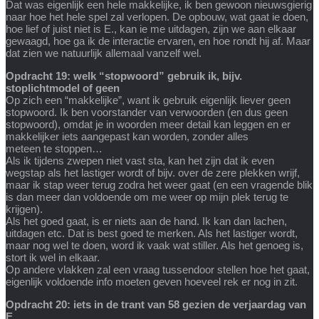
Dat was eigenlijk een hele makkelijke, ik ben gewoon nieuwsgierig
naar hoe het hele spel zal verlopen. De opbouw, wat gaat ie doen,
hoe lief of juist niet is E., kan ie me uitdagen, zijn we aan elkaar
gewaagd, hoe ga ik de interactie ervaren, en hoe rondt hij af. Maar
dat zien we natuurlijk allemaal vanzelf wel.
Opdracht 19: welk “stopwoord” gebruik ik, bijv.
stoplichtmodel of geen
Op zich een “makkelijke”, want ik gebruik eigenlijk liever geen
stopwoord. Ik ben voorstander van verwoorden (en dus geen
stopwoord), omdat je in woorden meer detail kan leggen en er
makkelijker iets aangepast kan worden, zonder alles
meteen te stoppen…
Als ik tijdens zwepen niet vast sta, kan het zijn dat ik even
wegstap als het lastiger wordt of bijv. over de zere plekken wrijf,
maar ik stap weer terug zodra het weer gaat (en een vragende blik
is dan meer dan voldoende om me weer op mijn plek terug te
krijgen).
Als het goed gaat, is er niets aan de hand. Ik kan dan lachen,
uitdagen etc. Dat is best goed te merken. Als het lastiger wordt,
maar nog wel te doen, word ik vaak wat stiller. Als het genoeg is,
stort ik wel in elkaar.
Op andere vlakken zal een vraag tussendoor stellen hoe het gaat,
eigenlijk voldoende info moeten geven hoeveel rek er nog in zit.
Opdracht 20: iets in de trant van 58 gezien de verjaardag van
E.