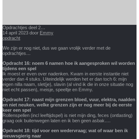
Opdrachtjes deel 2…
14 april 2023
door
Emmy
opdracht
We zijn er nog niet, dus we gaan vrolijk verder met de
opdrachtjes…
Opdracht 16: noem 6 namen hoe ik aangesproken wil worden
tijdens een spel
Ik moest er even over nadenken. Kwam in eerste instantie niet
verder dan 4 stuks. Uiteindelijk werden het er dan toch 6: mijn
eigen nilla naam, slet(je), slavin (al vind ik die in onze situatie nog
niet echt passen), meisje, speeltje en Emmy.
Opdracht 17: naast mijn grenzen bloed, vuur, elektra, naalden
en niet neuken, welke grenzen zijn er nog meer bij de eerste
keer een spel
Rollenspellen (incl leeftijdspel) is niet mijn ding, feces (ontlasting)
graag ook buitenwegen laten en ik ben geen asbak….
Opdracht 18: tijd voor een wedervraag; wat of waar ben ik
nieuwsgierig naar