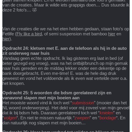
van de creaties. Maar ik wilde iets grappigs doen… Dus stuurde ik
deze 2 foto’s… 🤣
Van de creaties die we na het eten hebben gedaan, staan foto’s op
Fetlife (
Fly like a bird
, of semi suspension met bamboo
hier
en
hier
).
Opdracht 24: kletsen met E. aan de telefoon als hij in de auto
zit onderweg naar huis
Vandaag geen echte opdracht. Ik lag gisteren erg laat in bed (of
beter gezegd erg vroeg), was na het ontbijt/brunch op mijn gemak
naar huis gereden en de middag lekker onder een dekentje op de
bank doorgebracht. Even me-time! E. was de hele dag druk
geweest en vond het voldoende als ik even wat vertelde over o.a.
het knopen.
Opdracht 25: 5 woorden die bdsm gerelateerd zijn en
vanavond slapen met mijn boeien aan
Het mooiste woord vind ik toch wel “
submission
” (mooier dan het
NL woord onderwerping). Het dekt voor mij zoveel van mijn gevoel
dat ik bij bdsm heb. Daaraan gerelateerd toch wel “
knielen
” en
“
volgen
“. En niet te missen natuurlijk “
zwepen
” en “
bondage
“. En
dan natuurlijk nog slapen met mijn boeien…