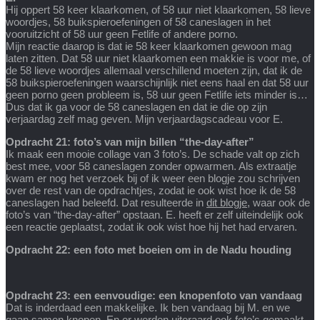
Hij oppert 58 keer klaarkomen, of 58 uur niet klaarkomen, 58 lieve
woordjes, 58 buikspieroefeningen of 58 caneslagen in het
vooruitzicht of 58 uur geen Fetlife of andere porno.
Mijn reactie daarop is dat ie 58 keer klaarkomen gewoon mag
laten zitten. Dat 58 uur niet klaarkomen een makkie is voor me, of
de 58 lieve woordjes allemaal verschillend moeten zijn, dat ik de
58 buikspieroefeningen waarschijnlijk niet eens haal en dat 58 uur
geen porno geen probleem is, 58 uur geen Fetlife iets minder is…
Dus dat ik ga voor de 58 caneslagen en dat ie die op zijn
verjaardag zelf mag geven. Mijn verjaardagscadeau voor E.
Opdracht 21: foto’s van mijn billen “the-day-after”
Ik maak een mooie collage van 3 foto’s. De schade valt op zich
best mee, voor 58 caneslagen zonder opwarmen. Als extraatje
kwam er nog het verzoek bij of ik weer een blogje zou schrijven
over de rest van de opdrachtjes, zodat ie ook wist hoe ik de 58
caneslagen had beleefd. Dat resulteerde in
dit blogje
, waar ook de
foto’s van “the-day-after” opstaan. E. heeft er zelf uiteindelijk ook
een reactie geplaatst, zodat ik ook wist hoe hij het had ervaren.
Opdracht 22: een foto met boeien om in de Nadu houding
Opdracht 23: een eenvoudige: een knopenfoto van vandaag
Dat is inderdaad een makkelijke. Ik ben vandaag bij M. en we
gaan samen knopen. En er werden uiteraard ook foto’s gemaakt