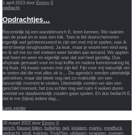
1 april 2023
door
Emmy
0
opdracht
Opdrachtjes…
Recentelijk bij een wandelmunch E. leren kennen. We raakten
aan de praat en er was een klik. Toen ie liet doorschemeren
eigenlijk wel geïnteresseerd te zijn om met mij te spelen, was ik
eerst beetje terughoudend. Ja leuk, maar je woont een eind weg
en ik wil me nu niet meteen weer binden aan iemand. We appten
wat heen en weer en eigenlijk was dat wel heel gezellig. Dus
afspraak gemaakt voor en kop koffie en nadere kennismaking bij
mij thuis. Hij kwam samen met zijn lief. Fijn voor mij natuurlijk om
te weten dat die met alles ok is… De agenda’s werden uiteindelijk
getrokken, maar dat bleek nog niet zo makkelijk om een
fatsoenlijk moment te vinden. Uiteindelijk vonden we dan een
geschikt moment, het zou echter nog wel ruim 4 weken duren
voordat we daadwerkelijk zouden gaan spelen. En dus bedacht E.
dat ie me (bijna) iedere dag…
Lees verder
28 maart 2022
door
Emmy
0
bench
,
blauwe billen
,
bullwhip
,
geil
,
loslaten
,
marks
,
mindfuck
,
opdracht
,
straf
,
training
,
Try&Play
,
uitdagen
,
wrappen
,
zwepen