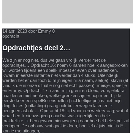
14 april 2023
door
Emmy
0
opdracht
Opdrachtjes deel 2…
We zijn er nog niet, dus we gaan vrolijk verder met de
opdrachtjes… Opdracht 16: noem 6 namen hoe ik aangesproken
wil worden tijdens een spelIk moest er even over nadenken.
Kwam in eerste instantie niet verder dan 4 stuks. Uiteindelijk
werden het er dan toch 6: mijn eigen nilla naam, slet(je), slavin (al
vind ik die in onze situatie nog niet echt passen), meisje, speeltje
en Emmy. Opdracht 17: naast mijn grenzen bloed, vuur, elektra,
naalden en niet neuken, welke grenzen zijn er nog meer bij de
eerste keer een spelRollenspellen (incl leeftijdspel) is niet mijn
ding, feces (ontlasting) graag ook buitenwegen laten en ik
ben geen asbak…. Opdracht 18: tijd voor een wedervraag; wat of
waar ben ik nieuwsgierig naarDat was eigenlijk een hele
makkelijke, ik ben gewoon nieuwsgierig naar hoe het hele spel zal
verlopen. De opbouw, wat gaat ie doen, hoe lief of juist niet is E.,
kan ie me uitdagen,…