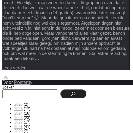
bench. Heerlijk, ik mag weer een keer… Ik grap nog even dat ik
de bench dan wel naar de woonkamer schuif, omdat het op mijn
slaapkamer echt koud is (14 graden), waarop Meester nog zegt
“don’t temp me” 😈. Maar dat gun ik hem nu nog niet. Al kom ik
hem uiteindelijk nog wel deels tegemoet. Afgelopen dagen niet
echt veel zin in, niet echt in de mood, zeker niet door een blessure
die ik heb opgelopen. Maar vanochtend alles klaar gezet, bench
onder bed vandaan, gordijnen dicht, verwarming aan en alvast
wat speeltjes klaar gelegd om nadien mijn andere opdracht te
volbrengen.Ik had na het opstaan al mijn polsboeien om gedaan,
ook om wat meer in de stemming te komen. Sta lekker relaxt op,
maak een lekker…
Lees verder
5/5
Door
Posterity
Zoeken
2026
(2)
2025
(17)
2024
(16)
2023
(23)
2022
(17)
2021
(41)
2020
(7)