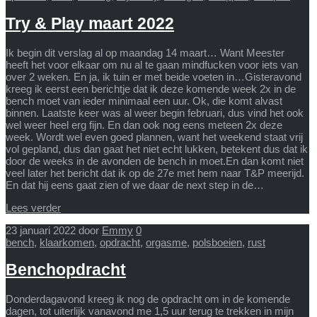
Try & Play maart 2022
Ik begin dit verslag al op maandag 14 maart… Want Meester
heeft het voor elkaar om nu al te gaan mindfucken voor iets van
over 2 weken. En ja, ik tuin er met beide voeten in…Gisteravond
kreeg ik eerst een berichtje dat ik deze komende week 2x in de
bench moet van ieder minimaal een uur. Ok, die komt alvast
binnen. Laatste keer was al weer begin februari, dus vind het ook
wel weer heel erg fijn. En dan ook nog eens meteen 2x deze
week. Wordt wel even goed plannen, want het weekend staat vrij
vol gepland, dus dan gaat het niet echt lukken, betekent dus dat ik
door de weeks in de avonden de bench in moet.En dan komt niet
veel later het bericht dat ik op de 27e met hem naar T&P meerijd.
En dat hij eens gaat zien of we daar de next step in de…
Lees verder
23 januari 2022
door
Emmy
0
bench
,
klaarkomen
,
opdracht
,
orgasme
,
polsboeien
,
rust
Benchopdracht
Donderdagavond kreeg ik nog de opdracht om in de komende
dagen, tot uiterlijk vanavond me 1,5 uur terug te trekken in mijn