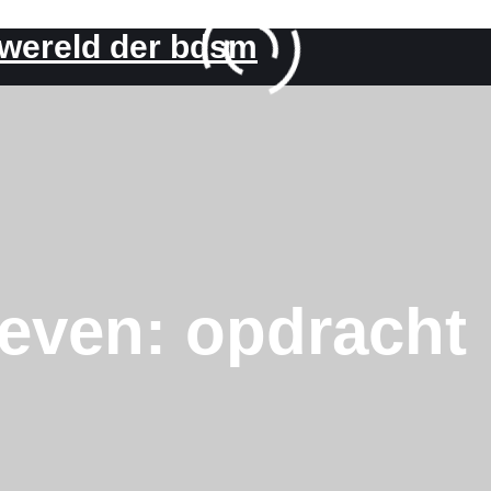
 wereld der bdsm
ieven:
opdracht