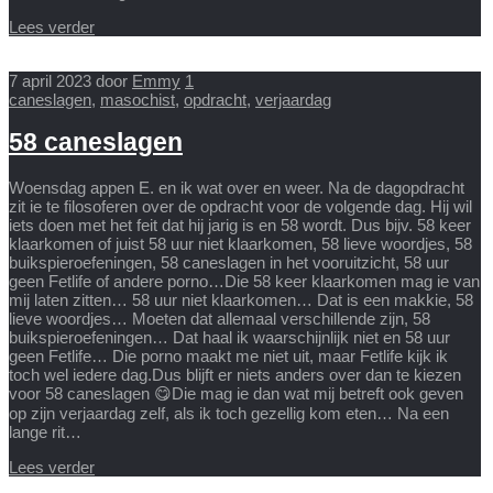
Lees verder
7 april 2023
door
Emmy
1
caneslagen
,
masochist
,
opdracht
,
verjaardag
58 caneslagen
Woensdag appen E. en ik wat over en weer. Na de dagopdracht
zit ie te filosoferen over de opdracht voor de volgende dag. Hij wil
iets doen met het feit dat hij jarig is en 58 wordt. Dus bijv. 58 keer
klaarkomen of juist 58 uur niet klaarkomen, 58 lieve woordjes, 58
buikspieroefeningen, 58 caneslagen in het vooruitzicht, 58 uur
geen Fetlife of andere porno…Die 58 keer klaarkomen mag ie van
mij laten zitten… 58 uur niet klaarkomen… Dat is een makkie, 58
lieve woordjes… Moeten dat allemaal verschillende zijn, 58
buikspieroefeningen… Dat haal ik waarschijnlijk niet en 58 uur
geen Fetlife… Die porno maakt me niet uit, maar Fetlife kijk ik
toch wel iedere dag.Dus blijft er niets anders over dan te kiezen
voor 58 caneslagen 😋Die mag ie dan wat mij betreft ook geven
op zijn verjaardag zelf, als ik toch gezellig kom eten… Na een
lange rit…
Lees verder