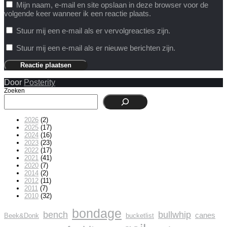
Mijn naam, e-mail en site opslaan in deze browser voor de
volgende keer wanneer ik een reactie plaats.
Stuur mij een e-mail als er vervolgreacties zijn.
Stuur mij een e-mail als er nieuwe berichten zijn.
Door
Posterity
Zoeken
2026
(2)
2025
(17)
2024
(16)
2023
(23)
2022
(17)
2021
(41)
2020
(7)
2014
(2)
2012
(11)
2011
(7)
2010
(32)
bondage
bench
bullwhip
canes
Beek&Donk
bucketlist