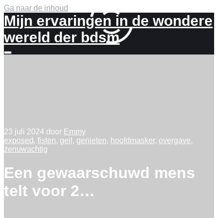
Ga naar de inhoud
Mijn ervaringen in de wondere
wereld der bdsm
Meer
info
23 juli 2024
door
Emmy
exposed
,
fisten
,
geil
,
genieten
,
hoofdmasker
,
overgave
,
zenuwachtig
Een gewaarschuwd mens
telt voor 2…