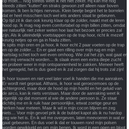
op moet… Nog steeds weet ik het niet zeker. Hij kan me nog
steeds zitten “kutten” en straks gewoon zelf alleen naar boven
komen. Ik ben lichtjes nerveus. Klein beetje begint het te borrelen
dat er heel misschien toch wel iets anders staat te gebeuren.
Op tijd zit ik dan ook keurig klaar op de zolder, naakt met de leren
hood op. Ik mag nog even comfortabel op mijn billen zitten, omdat
we natuurlijk niet zeker weten hoe laat het bezoek er precies zal
zijn. Als ik uiteindelijk voetstappen op de trap hoor, richt ik mezelf
keurig netjes op en ga in Nadu zitten.
Ik spits mijn oren en ja hoor, ik hoor echt 2 paar voeten op de trap
en op de zolder… En er gaat een rilling over mijn rug en mijn
hartslag schiet toch wel even omhoog. Wie zal het zijn, wat gaat er
van mij verwacht worden… Ik slaak even een extra diepe zucht
en probeer weer in mijn ontspannenheid te zakken. Meneer heeft
het geregeld, het is dus goed en ik zal zorgen dat hij trots zal zijn!
Ik hoor touwen en niet veel later voel ik handen die me aanraken.
Er wordt niet gepraat. Althans, ik hoor wat geroezemoes op de
achtergrond, maar door de hood op mijn hoofd en het geluid van
de airco, kan ik niets verstaan. Maar door de aanraking weet ik
eigenlijk op dat moment al wie de andere persoon is. Ze staat
dichtbij me en ik ruik haar persoonlijke, ietwat zoetige geur en
herken haar meteen. Maar ik wil in mijn cocon blijven en zeg
niets… Voor mijn gevoel prik ik de bubbel kapot als ik nu hardop
zeg wie het is. En ik wil me overgeven, laten meevoeren in wat er
gaat gebeuren. En dus voel ik dat er touwen rond mijn polsen
worden gewikkeld en om mijn benen. Ik word in een open en bloot