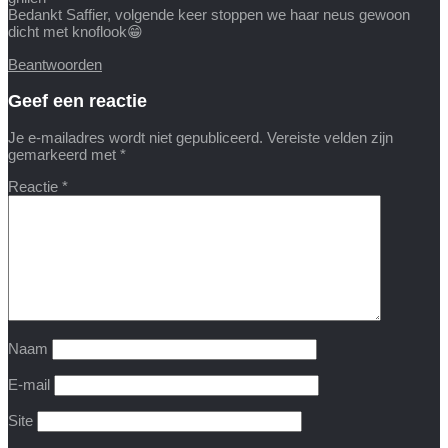
Bedankt Saffier, volgende keer stoppen we haar neus gewoon
dicht met knoflook😁
Beantwoorden
Geef een reactie
Je e-mailadres wordt niet gepubliceerd.
Vereiste velden zijn
gemarkeerd met
*
Reactie
*
Naam
E-mail
Site