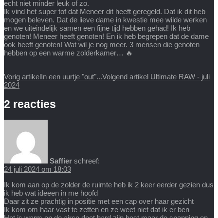
echt niet minder leuk of zo.
Ik vind het super tof dat Meneer dit heeft geregeld. Dat ik dit heb
mogen beleven. Dat de lieve dame in kwestie mee wilde werken
en we uiteindelijk samen een fijne tijd hebben gehad! Ik heb
genoten! Meneer heeft genoten! En ik heb begrepen dat de dame
ook heeft genoten! Wat wil je nog meer. 3 mensen die genoten
hebben op een warme zolderkamer… 🔥
Vorig artikel
In een uurtje "out"...
Volgend artikel
Ultimate RAW - juli
2024
2 reacties
Saffier
schreef:
24 juli 2024 om 18:03
Ik kom aan op de zolder de ruimte heb ik 2 keer eerder gezien dus
ik heb wat ideeen in me hoofd
Daar zit ze prachtig in positie met een cap over haar gezicht
Ik kom om haar vast te zetten en ze weet niet dat ik er ben
Het is warm en de airco doet hard zijn best maar de spanning en