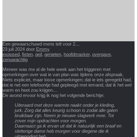
Een gewaarschuwd mens telt voor 2…
23 juli 2024
door
Emmy
exposed
,
fisten
,
geil
,
genieten
,
hoofdmasker
,
overgave
,
zenuwachtig
Meneer was me al de hele week aan het triggeren met
opmerkingen over wat ie van plan was tijdens onze afspraak.
Niets expliciet, maar losse opmerkingen; dat ie iets geregeld had,
dat ie net een telefoontje had gepleegd met iemand, dat ik het wel
warm en heet zou krijgen…
De avond ervoor krijg ik nog het volgende berichtje:
Uiteraard met deze warmte naakt onder je kleding,
jurk. Zorg dat alles keurig schoon is zodat alle gaten
bruikbaar zijn. Neem je nieuwe slagwerk mee. Tot
zover mijn opdrachten voor morgen.
Daarnaast ga ik ervan uit dat ik natuurlijk een braaf en
sletterige dame heb morgen voor diegene die ik
uitgenodigd heb.