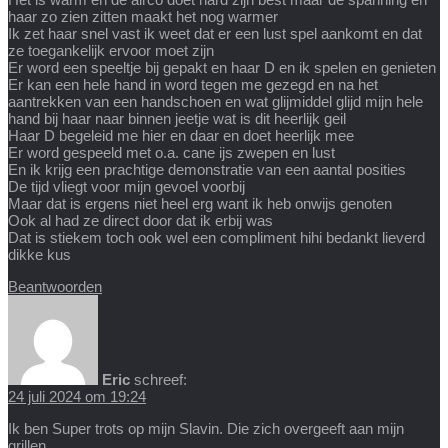
haar zo zien zitten maakt het nog warmer
Ik zet haar snel vast ik weet dat er een lust spel aankomt en dat
ze toegankelijk ervoor moet zijn
Er word een speeltje bij gepakt en haar D en ik spelen en genieten
Er kan een hele hand in word tegen me gezegd en na het
aantrekken van een handschoen en wat glijmiddel glijd mijn hele
hand bij haar naar binnen jeetje wat is dit heerlijk geil
Haar D begeleid me hier en daar en doet heerlijk mee
Er word gespeeld met o.a. cane ijs zwepen en lust
En ik krijg een prachtige demonstratie van een aantal posities
De tijd vliegt voor mijn gevoel voorbij
Maar dat is ergens niet heel erg want ik heb onwijs genoten
Ook al had ze direct door dat ik erbij was
Dat is stiekem toch ook wel een compliment hihi bedankt lieverd
dikke kus
Beantwoorden
Eric
schreef:
24 juli 2024 om 19:24
Ik ben Super trots op mijn Slavin. Die zich overgeeft aan mijn
grillen