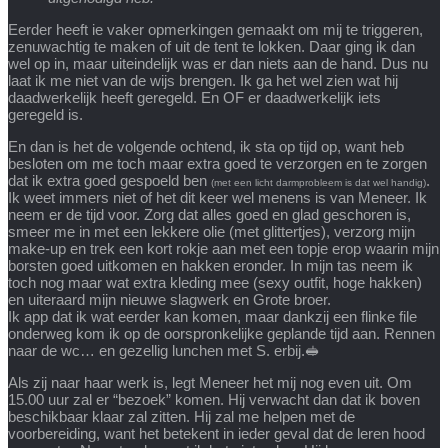
Eerder heeft ie vaker opmerkingen gemaakt om mij te triggeren,
zenuwachtig te maken of uit de tent te lokken. Daar ging ik dan
wel op in, maar uiteindelijk was er dan niets aan de hand. Dus nu
laat ik me niet van de wijs brengen. Ik ga het wel zien wat hij
daadwerkelijk heeft geregeld. En OF er daadwerkelijk iets
geregeld is.
En dan is het de volgende ochtend, ik sta op tijd op, want heb
besloten om me toch maar extra goed te verzorgen en te zorgen
dat ik extra goed gespoeld ben
.
(met een licht darmprobleem is dat wel handig)
Ik weet immers niet of het dit keer wel menens is van Meneer. Ik
neem er de tijd voor. Zorg dat alles goed en glad geschoren is,
smeer me in met een lekkere olie (met glittertjes), verzorg mijn
make-up en trek een kort rokje aan met een topje erop waarin mijn
borsten goed uitkomen en hakken eronder. In mijn tas neem ik
toch nog maar wat extra kleding mee (sexy outfit, hoge hakken)
en uiteraard mijn nieuwe slagwerk en Grote broer.
Ik app dat ik wat eerder kan komen, maar dankzij een flinke file
onderweg kom ik op de oorspronkelijke geplande tijd aan. Rennen
naar de wc… en gezellig lunchen met S. erbij.🥪
Als zij naar haar werk is, legt Meneer het mij nog even uit. Om
15.00 uur zal er “bezoek” komen. Hij verwacht dan dat ik boven
beschikbaar klaar zal zitten. Hij zal me helpen met de
voorbereiding, want het betekent in ieder geval dat de leren hood