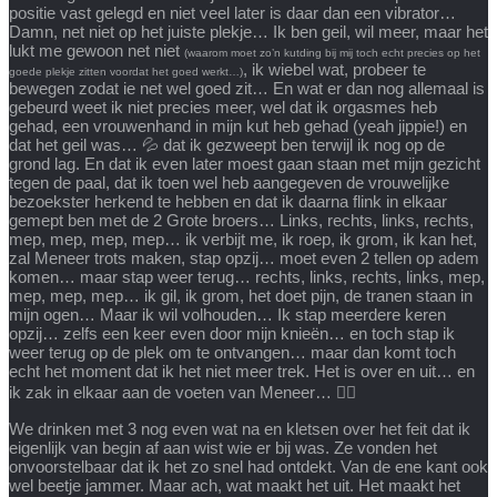
positie vast gelegd en niet veel later is daar dan een vibrator…
Damn, net niet op het juiste plekje… Ik ben geil, wil meer, maar het
lukt me gewoon net niet
(waarom moet zo’n kutding bij mij toch echt precies op het
, ik wiebel wat, probeer te
goede plekje zitten voordat het goed werkt…)
bewegen zodat ie net wel goed zit… En wat er dan nog allemaal is
gebeurd weet ik niet precies meer, wel dat ik orgasmes heb
gehad, een vrouwenhand in mijn kut heb gehad (yeah jippie!) en
dat het geil was… 💦 dat ik gezweept ben terwijl ik nog op de
grond lag. En dat ik even later moest gaan staan met mijn gezicht
tegen de paal, dat ik toen wel heb aangegeven de vrouwelijke
bezoekster herkend te hebben en dat ik daarna flink in elkaar
gemept ben met de 2 Grote broers… Links, rechts, links, rechts,
mep, mep, mep, mep… ik verbijt me, ik roep, ik grom, ik kan het,
zal Meneer trots maken, stap opzij… moet even 2 tellen op adem
komen… maar stap weer terug… rechts, links, rechts, links, mep,
mep, mep, mep… ik gil, ik grom, het doet pijn, de tranen staan in
mijn ogen… Maar ik wil volhouden… Ik stap meerdere keren
opzij… zelfs een keer even door mijn knieën… en toch stap ik
weer terug op de plek om te ontvangen… maar dan komt toch
echt het moment dat ik het niet meer trek. Het is over en uit… en
ik zak in elkaar aan de voeten van Meneer… 🙇‍♀️
We drinken met 3 nog even wat na en kletsen over het feit dat ik
eigenlijk van begin af aan wist wie er bij was. Ze vonden het
onvoorstelbaar dat ik het zo snel had ontdekt. Van de ene kant ook
wel beetje jammer. Maar ach, wat maakt het uit. Het maakt het