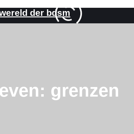
 wereld der bdsm
ieven:
grenzen