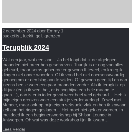
2 december 2024
door
Emmy
1
bucketlist
,
fuckit
,
geil
,
grenzen
Terugblik 2024
Wat een jaar, wat een jaar… Ja het klopt dat ik de afgelopen
maanden niet meer heb geschreven. Tuurlijk is er nog van alles
gebeurd, maar soms gebeurde er gewoon ff teveel, en kreeg ik
dingen niet onder woorden. Of ik vond het niet noemenswaardig
genoeg om er een blog aan te wijden. Of gewoon geen tijd en dan
ineens ben je weer een paar maanden verder. Als ik terugkijk op
dit jaar (en ja ik weet het, er is nog bijna een hele maand te
gaan…), dan is er in ieder geval weer heel veel gebeurd… Heb ik
mijn eigen grenzen weer een stukje verder verlegd. Zowel met
Meneer, maar ook op mijn eigen seksuele vlak en ben ik zowaar
zelf aan het riggen geslagen… Het moet niet gekker worden. In
mei deed ik een beginnersworkshop bij Shibari Lounge in
Antwerpen. Oh wat was deze workshop fijn! Ik kwam…
Lees verder