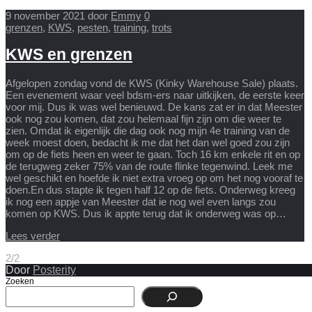
9 november 2021
door
Emmy
0
grenzen
,
KWS
,
pesten
,
training
,
trots
KWS en grenzen
Afgelopen zondag vond de KWS (Kinky Warehouse Sale) plaats.
Een evenement waar veel bdsm-ers naar uitkijken, de eerste keer
voor mij. Dus ik was wel benieuwd. De kans zat er in dat Meester
ook nog zou komen, dat zou helemaal fijn zijn om die weer te
zien. Omdat ik eigenlijk die dag ook nog mijn 4e training van de
week moest doen, bedacht ik me dat het dan wel goed zou zijn
om op de fiets heen en weer te gaan. Toch 16 km enkele rit en op
de terugweg zeker 75% van de route flinke tegenwind. Leek me
wel geschikt en hoefde ik niet extra vroeg op om het nog vooraf te
doen.En dus stapte ik tegen half 12 op de fiets. Onderweg kreeg
ik nog een appje van Meester dat ie nog wel even langs zou
komen op KWS. Dus ik appte terug dat ik onderweg was op…
Lees verder
2/2
Door
Posterity
Zoeken