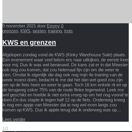
9 november 2021
door
Emmy
0
grenzen
,
KWS
,
pesten
,
training
,
trots
KWS en grenzen
Afgelopen zondag vond de KWS (Kinky Warehouse Sale) plaats.
Een evenement waar veel bdsm-ers naar uitkijken, de eerste keer
voor mij. Dus ik was wel benieuwd. De kans zat er in dat Meester
ook nog zou komen, dat zou helemaal fijn zijn om die weer te
zien. Omdat ik eigenlijk die dag ook nog mijn 4e training van de
week moest doen, bedacht ik me dat het dan wel goed zou zijn
om op de fiets heen en weer te gaan. Toch 16 km enkele rit en op
de terugweg zeker 75% van de route flinke tegenwind. Leek me
wel geschikt en hoefde ik niet extra vroeg op om het nog vooraf te
doen.En dus stapte ik tegen half 12 op de fiets. Onderweg kreeg
ik nog een appje van Meester dat ie nog wel even langs zou
komen op KWS. Dus ik appte terug dat ik onderweg was op…
Lees verder
1/1