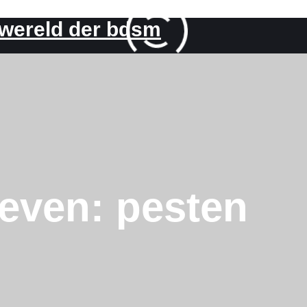
 wereld der bdsm
ieven:
pesten