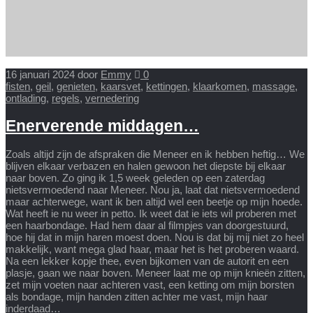
16 januari 2024
door
Emmy
0
fisten
,
geil
,
genieten
,
kaarsvet
,
kettingen
,
klaarkomen
,
massage
,
ontlading
,
regels
,
vernedering
Enerverende middagen…
Zoals altijd zijn de afspraken die Meneer en ik hebben heftig… We
blijven elkaar verbazen en halen gewoon het diepste bij elkaar
naar boven. Zo ging ik 1,5 week geleden op een zaterdag
nietsvermoedend naar Meneer. Nou ja, laat dat nietsvermoedend
maar achterwege, want ik ben altijd wel een beetje op mijn hoede.
Wat heeft ie nu weer in petto. Ik weet dat ie iets wil proberen met
een haarbondage. Had hem daar al filmpjes van doorgestuurd,
hoe hij dat in mijn haren moest doen. Nou is dat bij mij niet zo heel
makkelijk, want mega glad haar, maar het is het proberen waard.
Na een lekker kopje thee, even bijkomen van de autorit en een
plasje, gaan we naar boven. Meneer laat me op mijn knieën zitten,
zet mijn voeten naar achteren vast, een ketting om mijn borsten
als bondage, mijn handen zitten achter me vast, mijn haar
inderdaad…