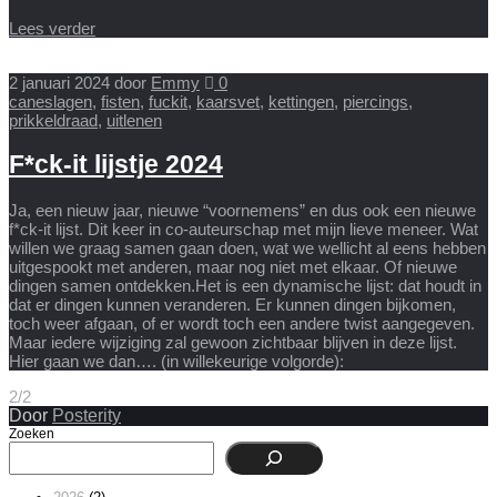
Lees verder
2 januari 2024
door
Emmy
0
caneslagen
,
fisten
,
fuckit
,
kaarsvet
,
kettingen
,
piercings
,
prikkeldraad
,
uitlenen
F*ck-it lijstje 2024
Ja, een nieuw jaar, nieuwe “voornemens” en dus ook een nieuwe
f*ck-it lijst. Dit keer in co-auteurschap met mijn lieve meneer. Wat
willen we graag samen gaan doen, wat we wellicht al eens hebben
uitgespookt met anderen, maar nog niet met elkaar. Of nieuwe
dingen samen ontdekken.Het is een dynamische lijst: dat houdt in
dat er dingen kunnen veranderen. Er kunnen dingen bijkomen,
toch weer afgaan, of er wordt toch een andere twist aangegeven.
Maar iedere wijziging zal gewoon zichtbaar blijven in deze lijst.
Hier gaan we dan…. (in willekeurige volgorde):
2/2
Door
Posterity
Zoeken