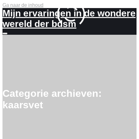
Ga naar de inhoud
Mijn ervaringen in de wondere
wereld der bdsm
Meer
info
Categorie archieven:
kaarsvet