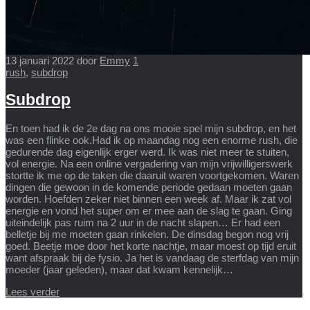
13 januari 2022
door
Emmy
1
rush
,
subdrop
Subdrop
En toen had ik de 2e dag na ons mooie spel mijn subdrop, en het
was een flinke ook.Had ik op maandag nog een enorme rush, die
gedurende dag eigenlijk erger werd. Ik was niet meer te stuiten,
vol energie. Na een online vergadering van mijn vrijwilligerswerk
stortte ik me op de taken die daaruit waren voortgekomen. Waren
dingen die gewoon in de komende periode gedaan moeten gaan
worden. Hoefden zeker niet binnen een week af. Maar ik zat vol
energie en vond het super om er mee aan de slag te gaan. Ging
uiteindelijk pas ruim na 2 uur in de nacht slapen… Er had een
belletje bij me moeten gaan rinkelen. De dinsdag begon nog vrij
goed. Beetje moe door het korte nachtje, maar moest op tijd eruit
want afspraak bij de fysio. Ja het is vandaag de sterfdag van mijn
moeder (jaar geleden), maar dat kwam kennelijk…
Lees verder