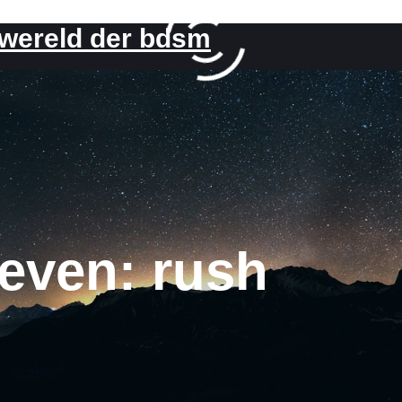
 wereld der bdsm
ieven:
rush