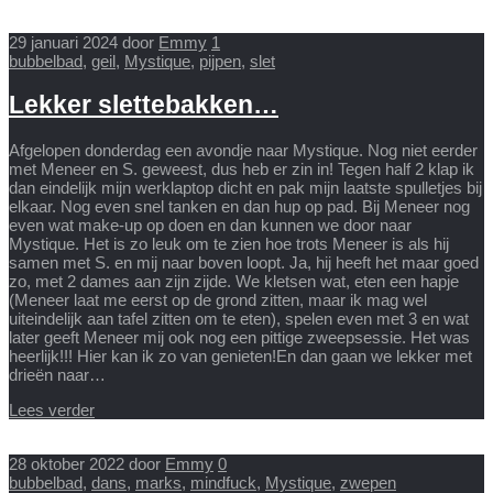
29 januari 2024
door
Emmy
1
bubbelbad
,
geil
,
Mystique
,
pijpen
,
slet
Lekker slettebakken…
Afgelopen donderdag een avondje naar Mystique. Nog niet eerder
met Meneer en S. geweest, dus heb er zin in! Tegen half 2 klap ik
dan eindelijk mijn werklaptop dicht en pak mijn laatste spulletjes bij
elkaar. Nog even snel tanken en dan hup op pad. Bij Meneer nog
even wat make-up op doen en dan kunnen we door naar
Mystique. Het is zo leuk om te zien hoe trots Meneer is als hij
samen met S. en mij naar boven loopt. Ja, hij heeft het maar goed
zo, met 2 dames aan zijn zijde. We kletsen wat, eten een hapje
(Meneer laat me eerst op de grond zitten, maar ik mag wel
uiteindelijk aan tafel zitten om te eten), spelen even met 3 en wat
later geeft Meneer mij ook nog een pittige zweepsessie. Het was
heerlijk!!! Hier kan ik zo van genieten!En dan gaan we lekker met
drieën naar…
Lees verder
28 oktober 2022
door
Emmy
0
bubbelbad
,
dans
,
marks
,
mindfuck
,
Mystique
,
zwepen