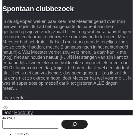
Spontaan clubbezoek
In de afgelopen weken paar keer met Meester gehad over mijn
nieuwe regels. Ik had het aangepaste document aan hem
gestuurd op zijn verzoek, zodat hij evt. nog wat extra aanvullingen
kon doen en daarna zouden we ze opnieuw ondertekenen. Maar
Meester had het druk… Ik hield me keurig aan de regeltjes zoals
we ze eerder hadden, met de 2 aanpassingen in het achterhoofd
natuurlijk. Wat Meester verder zou verzinnen, ja daar kan ik me
(nog) niet aan houden natuurlijk…😋Het stangen van zijn kant zit
er natuurlijk al weer lekker in. Voldoe ik keurig met iets meer dan
6000 stappen op een dag, krijg ik te horen, dat ik wel een student
lijk… het is net aan voldoende, dus goed genoeg…Leg ik zelf de
lat eens niet zo extreem hoog, doet Meester het wel voor me…. Ik
was al super trots op mezelf dat ik tot gisteren ALLE dagen
meer…
Lees verder
3/3
Door
Posterity
Zoeken
2026
(2)