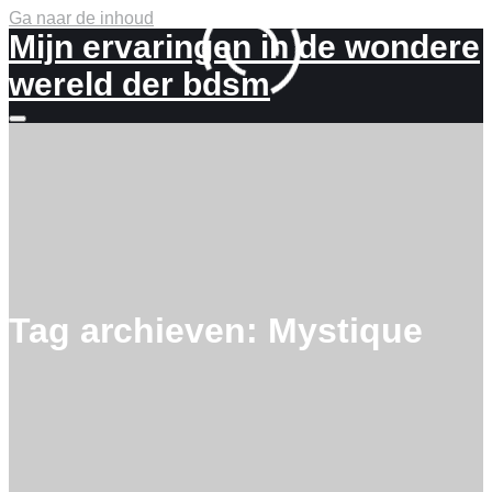
Ga naar de inhoud
Mijn ervaringen in de wondere
wereld der bdsm
Meer
info
Tag archieven:
Mystique