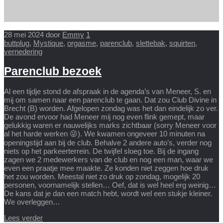
28 mei 2024
door
Emmy
1
buttplug
,
Mystique
,
orgasme
,
parenclub
,
slettebak
,
squirten
,
vernedering
Parenclub bezoek
Al een tijdje stond de afspraak in de agenda’s van Meneer, S. en
mij om samen naar een parenclub te gaan. Dat zou Club Divine in
Brecht (B) worden. Afgelopen zondag was het dan eindelijk zo ver.
De avond ervoor had Meneer mij nog even flink gemept, maar
gelukkig waren er nauwelijks marks zichtbaar (sorry Meneer voor
al het harde werken 😜). We kwamen ongeveer 10 minuten na
openingstijd aan bij de club. Behalve 2 andere auto’s, verder nog
niets op het parkeerterrein. De twijfel sloeg toe. Bij de ingang
zagen we 2 medewerkers van de club en nog een man, waar we
even een praatje mee maakte. Ze konden niet zeggen hoe druk
het zou worden. Meestal niet zo druk op zondag, mogelijk 20
personen, voornamelijk stellen… Oef, dat is wel heel erg weinig…
De kans dat je dan een match hebt, wordt wel een stukje kleiner.
We overleggen…
Lees verder