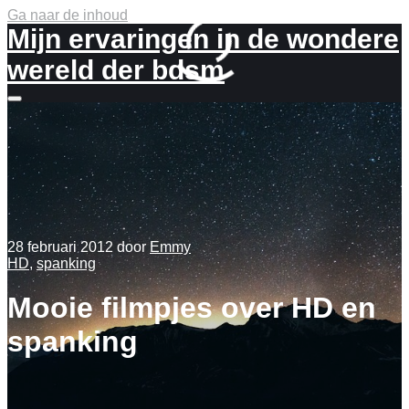
Ga naar de inhoud
Mijn ervaringen in de wondere
wereld der bdsm
Meer
info
28 februari 2012
door
Emmy
HD
,
spanking
Mooie filmpjes over HD en
spanking