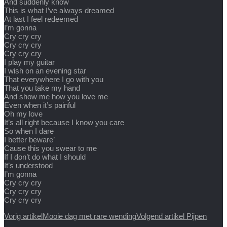
And suddenly know
This is what I’ve always dreamed
At last I feel redeemed
I’m gonna
Cry cry cry
Cry cry cry
Cry cry cry
I play my guitar
I wish on an evening star
That everywhere I go with you
That you take my hand
And show me how you love me
Even when it’s painful
Oh my love
It’s all right because I know you care
So when I dare
I better beware’
Cause this you swear to me
If I don’t do what I should
It’s understood
I’m gonna
Cry cry cry
Cry cry cry
Cry cry cry
Vorig artikel
Mooie dag met rare wending
Volgend artikel
Pijpen