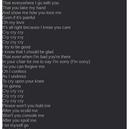
That everywhere I go with you
That you take my hand
And show me how you love me
Even if it’s painful
Oh my love
It’s all right because I know you care
Cry cry cry
Cry cry cry
Cry cry cry
I try to be good
I know that I should be glad
That even when I’m bad you’re there
In your chair for me to say I’m sorry (I’m sorry)
So you can forgive me
Oh I confess
As I undress
To cry upon your knee
I’m gonna
Cry cry cry
Cry cry cry
Cry cry cry
Please won’t you hold me
After you scold me
Won’t you console me
After you spoil me
I let myself go