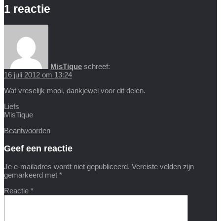
1 reactie
MisTique
schreef:
16 juli 2012 om 13:24
Wat vreselijk mooi, dankjewel voor dit delen.
Liefs
MisTique
Beantwoorden
Geef een reactie
Je e-mailadres wordt niet gepubliceerd.
Vereiste velden zijn
gemarkeerd met
*
Reactie
*