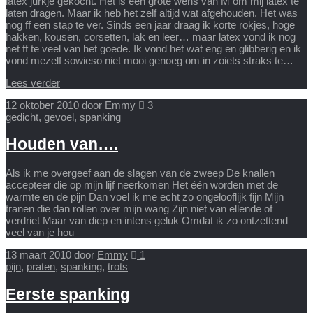
latex jurkje gekocht. Het is een grote wens van M om mij latex te
laten dragen. Maar ik heb het zelf altijd wat afgehouden. Het was
nog ff een stap te ver. Sinds een jaar draag ik korte rokjes, hoge
hakken, kousen, corsetten, lak en leer… maar latex vond ik nog
net ff te veel van het goede. Ik vond het wat eng en glibberig en ik
vond mezelf sowieso niet mooi genoeg om in zoiets straks te…
Lees verder
12 oktober 2010
door
Emmy
3
gedicht
,
gevoel
,
spanking
Houden van….
Als ik me overgeef aan de slagen van de zweep De knallen
accepteer die op mijn lijf neerkomen Het één worden met de
warmte en de pijn Dan voel ik me echt zo ongelooflijk fijn Mijn
tranen die dan rollen over mijn wang Zijn niet van ellende of
verdriet Maar van diep en intens geluk Omdat ik zo ontzettend
veel van je hou
13 maart 2010
door
Emmy
1
pijn
,
praten
,
spanking
,
trots
Eerste spanking