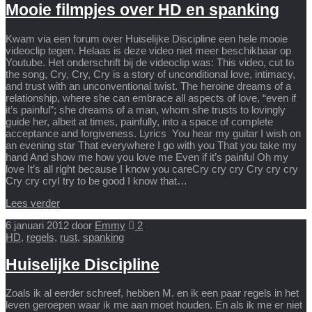
Mooie filmpjes over HD en spanking
Kwam via een forum over Huiselijke Discipline een hele mooie
videoclip tegen. Helaas is deze video niet meer beschikbaar op
Youtube. Het onderschrift bij de videoclip was: This video, cut to
the song, Cry, Cry, Cry is a story of unconditional love, intimacy,
and trust with an unconventional twist. The heroine dreams of a
relationship, where she can embrace all aspects of love, “even if
it’s painful”; she dreams of a man, whom she trusts to lovingly
guide her, albeit at times, painfully, into a space of complete
acceptance and forgiveness. Lyrics You hear my guitar I wish on
an evening star That everywhere I go with you That you take my
hand And show me how you love me Even if it’s painful Oh my
love It’s all right because I know you careCry cry cry Cry cry cry
Cry cry cryI try to be good I know that…
Lees verder
6 januari 2012
door
Emmy
2
HD
,
regels
,
rust
,
spanking
Huiselijke Discipline
Zoals ik al eerder schreef, hebben M. en ik een paar regels in het
leven geroepen waar ik me aan moet houden. En als ik me er niet