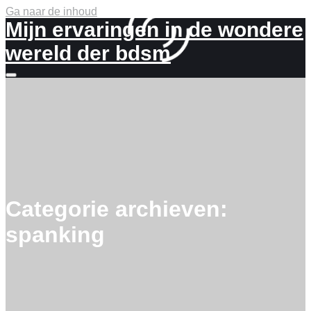
Ga naar de inhoud
Mijn ervaringen in de wondere
wereld der bdsm
Meer
info
Categorie archieven:
spanking