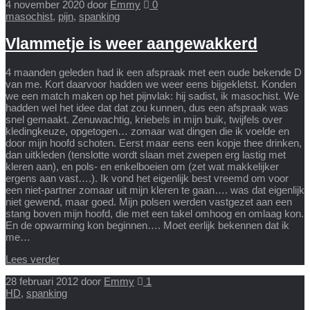
4 november 2020
door
Emmy
0
masochist
,
pijn
,
spanking
Vlammetje is weer aangewakkerd
4 maanden geleden had ik een afspraak met een oude bekende D
van me. Kort daarvoor hadden we weer eens bijgekletst. Konden
we een match maken op het pijnvlak: hij sadist, ik masochist. We
hadden wel het idee dat dat zou kunnen, dus een afspraak was
snel gemaakt. Zenuwachtig, kriebels in mijn buik, twijfels over
kledingkeuze, opgetogen… zomaar wat dingen die ik voelde en
door mijn hoofd schoten. Eerst maar eens een kopje thee drinken,
dan uitkleden (tenslotte wordt slaan met zwepen erg lastig met
kleren aan), en pols- en enkelboeien om (zet wat makkelijker
ergens aan vast….). Ik vond het eigenlijk best vreemd om voor
een niet-partner zomaar uit mijn kleren te gaan…. was dat eigenlijk
niet gewend, maar goed. Mijn polsen werden vastgezet aan een
stang boven mijn hoofd, die met een takel omhoog en omlaag kon.
En de opwarming kon beginnen…. Moet eerlijk bekennen dat ik
me…
Lees verder
28 februari 2012
door
Emmy
1
HD
,
spanking