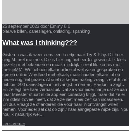
25 september 2023
door
Emmy
0
blauwe billen
,
caneslagen
,
ontlading
,
spanking
What was I thinking???
Gisteren was ik weer eens een keertje naar Try & Play. Dit keer
ging M. met me mee. Die is hier nog niet eerder geweest. Ik klets
gezellig met bekenden en maak eindelijk in real life kennis met
meisjeMM. We hebben elkaar online al wel vaker gesproken en
spelen online Wordfeud met elkaar, maar hadden elkaar tot op
heden nog niet gezien. Al snel na kennismaking vraagt ze of ik zin
heb om 200 caneslagen in ontvangst te nemen. Pardon, u zegt…
En ze legt me haar verhaal uit. Dat ze voor ieder hartje dat ze aan
haar Meester stuurt in de app een caneslag krijgt, maar dat ze er
inmiddels zoveel heeft, dat ze ze niet meer zelf kan incasseren.
En dus vraagt ze of anderen die voor haar in ontvangst willen
nemen. Voor ieder zal dat op zijn / haar aangepaste wijze zijn. Nou
hou ik natuurlijk wel…
Lees verder