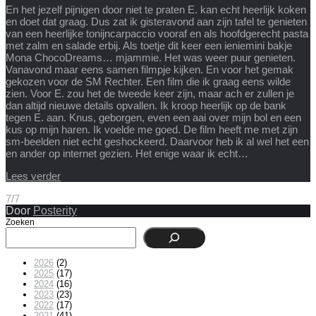
En het jezelf pijnigen door niet te praten E. kan echt heerlijk koken
en doet dat graag. Dus zat ik gisteravond aan zijn tafel te genieten
van een heerlijke tonijncarpaccio vooraf en als hoofdgerecht pasta
met zalm en salade erbij. Als toetje dit keer een ieniemini bakje
Mona ChocoDreams… mjammie. Het was weer puur genieten.
Vanavond maar eens samen filmpje kijken. En voor het gemak
gekozen voor de SM Rechter. Een film die ik graag eens wilde
zien. Voor E. zou het de tweede keer zijn, maar ach er zullen je
dan altijd nieuwe details opvallen. Ik kroop heerlijk op de bank
tegen E. aan. Knus, geborgen, even een aai over mijn bol en een
kus op mijn haren. Ik voelde me goed. De film heeft me met zijn
sm-beelden niet echt geshockeerd. Daarvoor heb ik al wel het een
en ander op internet gezien. Het enige waar ik echt…
Lees verder
7/7
Door
Posterity
Zoeken
2026
(2)
2025
(17)
2024
(16)
2023
(23)
2022
(17)
2021
(41)