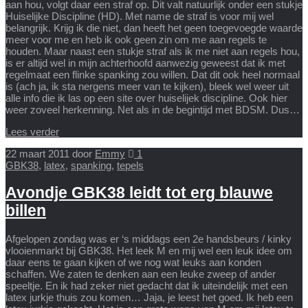
aan hou, volgt daar een straf op. Dit valt natuurlijk onder een stukje
Huiselijke Discipline (HD). Met name de straf is voor mij wel
belangrijk. Krijg ik die niet, dan heeft het geen toegevoegde waarde
meer voor me en heb ik ook geen zin om me aan regels te
houden. Maar naast een stukje straf als ik me niet aan regels hou,
is er altijd wel in mijn achterhoofd aanwezig geweest dat ik met
regelmaat een flinke spanking zou willen. Dat dit ook heel normaal
is (ach ja, ik sta nergens meer van te kijken), bleek wel weer uit
alle info die ik las op een site over huiselijek discipline. Ook hier
weer zoveel herkenning. Net als in de begintijd met BDSM. Dus…
Lees verder
22 maart 2011
door
Emmy
1
GBK38
,
latex
,
spanking
,
tepels
Avondje GBK38 leidt tot erg blauwe
billen
Afgelopen zondag was er ‘s middags een 2e handsbeurs / kinky
vlooienmarkt bij GBK38. Het leek M en mij wel een leuk idee om
daar eens te gaan kijken of we nog wat leuks aan konden
schaffen. We zaten te denken aan een leuke zweep of ander
speeltje. En ik had zeker niet gedacht dat ik uiteindelijk met een
latex jurkje thuis zou komen… Jaja, je leest het goed. Ik heb een