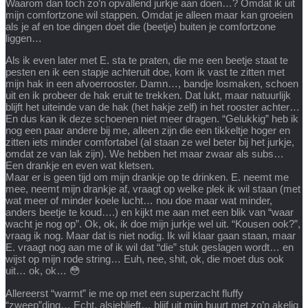
Waarom dan toch zo’n opvallend jurkje aan doen…? Omdat ik uit
mijn comfortzone wil stappen. Omdat je alleen maar kan groeien
als je af en toe dingen doet die (beetje) buiten je comfortzone
liggen…
Als ik even later met E. sta te praten, die me een beetje staat te
pesten en ik een stapje achteruit doe, kom ik vast te zitten met
mijn hak in een afvoerrooster. Damn…, bandje losmaken, schoen
uit en ik probeer de hak eruit te trekken. Dat lukt, maar natuurlijk
blijft het uiteinde van de hak (het hakje zelf) in het rooster achter…
En dus kan ik deze schoenen niet meer dragen. “Gelukkig” heb ik
nog een paar andere bij me, alleen zijn die een tikkeltje hoger en
zitten iets minder comfortabel (al staan ze wel beter bij het jurkje,
omdat ze van lak zijn). We hebben het maar zwaar als subs…
Een drankje en even wat kletsen.
Maar er is geen tijd om mijn drankje op te drinken. E. neemt me
mee, neemt mijn drankje af, vraagt op welke plek ik wil staan (met
wat meer of minder koele lucht… nou doe maar wat minder,
anders beetje te koud….) en kijkt me aan met een blik van “waar
wacht je nog op”. Ok, ok, ik doe mijn jurkje wel uit. “Kousen ook?”,
vraag ik nog. Maar dat is niet nodig. Ik wil klaar gaan staan, maar
E. vraagt nog aan me of ik wil dat “die” stuk geslagen wordt… en
wijst op mijn rode string… Euh, nee, shit, ok, die moet dus ook
uit… ok, ok… 😳
Allereerst “warmt” ie me op met een superzacht fluffy
“zweep”ding… Echt, alsjeblieft… blijf uit mijn buurt met zo’n akelig