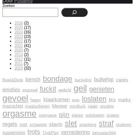
Door
Posterity
Zoeken
2026
(2)
2025
(17)
2024
(16)
2023
(23)
2022
(17)
2021
(41)
2020
(7)
2014
(2)
2012
(11)
2011
(7)
2010
(32)
bondage
bench
bullwhip
canes
Beek&Donk
bucketlist
geil
fuckit
genieten
emoties
exposed
gedicht
gevoel
loslaten
klaarkomen
marks
M/s
happy
liefde
masochist
Meneer
masturberen
mindfuck
naakt
onzeker
orgasme
pijn
overgave
pijpen
praten
polsboeien
slet
straf
regels
slavin
rust
spanking
schaamte
stuiteren
trots
vernedering
suspension
zenuwachtig
Try&Play