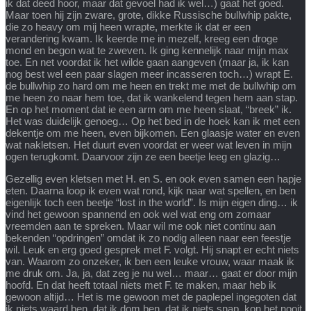
ik dat deed hoor, maar dat gevoel had ik wel…) gaat het goed.
Maar toen hij zijn zware, grote, dikke Russische bullwhip pakte,
die zo heavy om mij heen wrapte, merkte ik dat er een
verandering kwam. Ik keerde me in mezelf, kreeg een droge
mond en begon wat te zweven. Ik ging kennelijk naar mijn max
toe. En net voordat ik het wilde gaan aangeven (maar ja, ik kan
nog best wel een paar slagen meer incasseren toch…) wrapt E.
de bullwhip zo hard om me heen en trekt me met de bullwhip om
me heen zo naar hem toe, dat ik wankelend tegen hem aan stap.
En op het moment dat ie een arm om me heen slaat, “breek” ik.
Het was duidelijk genoeg… Op het bed in de hoek kan ik met een
dekentje om me heen, even bijkomen. Een glaasje water en even
wat nakletsen. Het duurt even voordat er weer wat leven in mijn
ogen terugkomt. Daarvoor zijn ze een beetje leeg en glazig…
Gezellig even kletsen met H. en S. en ook even samen een hapje
eten. Daarna loop ik even wat rond, kijk naar wat spellen, en ben
eigenlijk toch een beetje “lost in the world”. Is mijn eigen ding… ik
vind het gewoon spannend en ook wel wat eng om zomaar
vreemden aan te spreken. Maar wil me ook niet continu aan
bekenden “opdringen” omdat ik zo nodig alleen naar een feestje
wil. Leuk en erg goed gesprek met F. volgt. Hij snapt er echt niets
van. Waarom zo onzeker, ik ben een leuke vrouw, waar maak ik
me druk om. Ja, ja, dat zeg je nu wel… maar… gaat er door mijn
hoofd. En dat heeft totaal niets met F. te maken, maar heb ik
gewoon altijd… Het is me gewoon met de paplepel ingegoten dat
ik niets waard ben, dat ik dom ben, dat ik niets snap, kon het nooit