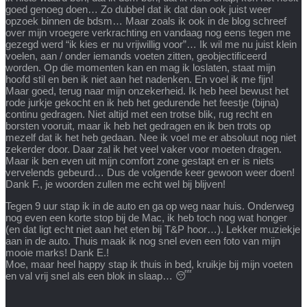
goed genoeg doen… Zo dubbel dat ik dat dan ook juist weer
opzoek binnen de bdsm… Maar zoals ik ook in de blog schreef
over mijn vroegere verkrachting en vandaag nog eens tegen me
gezegd werd “ik kies er nu vrijwillig voor”… Ik wil me nu juist klein
voelen, aan / onder iemands voeten zitten, geobjectificeerd
worden. Op die momenten kan en mag ik loslaten, staat mijn
hoofd stil en ben ik niet aan het nadenken. En voel ik me fijn!
Maar goed, terug naar mijn onzekerheid. Ik heb heel bewust het
rode jurkje gekocht en ik heb het gedurende het feestje (bijna)
continu gedragen. Niet altijd met een trotse blik, rug recht en
borsten vooruit, maar ik heb het gedragen en ik ben trots op
mezelf dat ik het heb gedaan. Nee ik voel me er absoluut nog niet
zekerder door. Daar zal ik het veel vaker voor moeten dragen.
Maar ik ben even uit mijn comfort zone gestapt en er is niets
vervelends gebeurd… Dus de volgende keer gewoon weer doen!
Dank F., je woorden zullen me echt wel bij blijven!
Tegen 9 uur stap ik in de auto en ga op weg naar huis. Onderweg
nog even een korte stop bij de Mac, ik heb toch nog wat honger
(en dat ligt echt niet aan het eten bij T&P hoor…). Lekker muziekje
aan in de auto. Thuis maak ik nog snel even een foto van mijn
mooie marks! Dank E.!
Moe, maar heel happy stap ik thuis in bed, kruikje bij mijn voeten
en val vrij snel als een blok in slaap… 😴