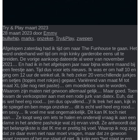
Try & Play maart 2023
28 maart 2023
door
Emmy
bullwhip
,
marks
,
onzeker
,
Try&Play
,
zwepen
Afgelopen zaterdag had ik tijd om naar The Funhouse te gaan. Het
werd onderhand wel tijd om mijn kinky garderobe eens uit te
breiden. De vorige aankoop dateerde al weer van november
2021… En had ik in het afgelopen jaar naar bijna iedere maand bij
een feestje aan. Tijd dus voor iets nieuws. Ik was er om half 10 en
ging om 12 uur de winkel uit. Ik heb zeker 20 verschillende jurkjes
en setjes (topjes met rokjes) gepast. Variërend van maat M tot
maat XL (die nog niet paste)… om moedeloos van te worden.
Waarom zijn maten niet gewoon allemaal gelijk… Maar goed. Toen
kwam de verkoopster aan met een rode jurk van datex. Euh, dat
is wel heel erg rood… (en dus opvallend…)! Ik trek het aan, kijk in
de spiegel en ben mega onzeker… dit is echt wel heel erg rood…
en sexy… Ik voel me wat ongemakkelijk. Dit kan IK toch niet
aan… Ze loopt weg om iets te halen en onderwijl vraag ik aan een
dame in het andere pashokje wat zij ervan vindt. Ze antwoordt dat
het belangrijkste is dat IK me er prettig bij voel. Waarop ik nog zeg
dat ze daar even niet naar moet vragen, maar dat ze gewoon
moet zeggen of het me staat of niet. Ik krijg een “het staat je erg