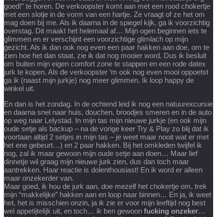
goed!” te horen. De verkoopster komt aan met een rood chokertje
met een slotje in de vorm van een hartje. Ze vraagt of ze het om
mag doen bij me. Als ik daarna in de spiegel kijk, ga ik voorzichtig
overstag. Dit maakt het helemaal af… Mijn ogen beginnen iets te
glimmen en er verschijnt een voorzichtige glimlach op mijn
gezicht. Als ik dan ook nog even een paar hakken aan doe, om te
zien hoe het dan staat, zie ik dat nog mooier word. Dus ik besluit
om buiten mijn eigen comfort zone te stappen en een rode datex
jurk te kopen. Als de verkoopster ‘m ook nog even mooi oppoetst
ga ik (naast mijn jurkje) nog meer glimmen. Ik loop happy de
winkel uit.
En dan is het zondag. In de ochtend leid ik nog een natuurexcursie
en daarna snel naar huis, douchen, broodjes smeren en in de auto
op weg naar Lelystad. In mijn tas mijn nieuwe jurkje (en ook mijn
oude setje als backup – na de vorige keer Try & Play zo blij dat ik
voortaan altijd 2 setjes in mijn tas – je weet maar nooit wat er met
het ene gebeurt…) en 2 paar hakken. Bij het omkleden twijfel ik
nog, zal ik maar gewoon mijn oude setje aan doen… Maar lief
dinnetje wil graag mijn nieuwe jurk zien, dus dan toch maar
aantrekken. Haar reactie is dolenthousiast! En ik word er alleen
maar onzekerder van.
Maar goed, ik hou de jurk aan, doe mezelf het chokertje om, trek
mijn “makkelijke” hakken aan en loop naar binnen… En ja, ik weet
het, het is misschien onzin, ja ik zie er voor mijn leeftijd nog best
wel appetijtelijk uit, en toch… ik ben gewoon
fucking onzeker
…