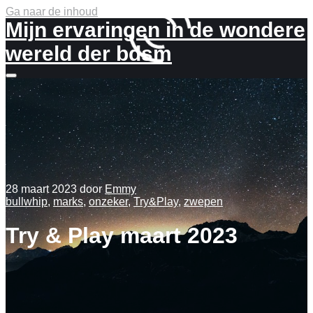
Ga naar de inhoud
Mijn ervaringen in de wondere
wereld der bdsm
Meer
info
28 maart 2023
door
Emmy
bullwhip
,
marks
,
onzeker
,
Try&Play
,
zwepen
Try & Play maart 2023