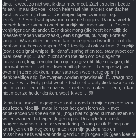
ding. Ik weet zo niet wat ik daar mee moet. Zacht strelen, beetje
“slaan”, maar dat voel ik toch helemaal niet, anders dan dat het
zacht is voor mijn huid… De rillingen lopen over mijn rug.
ieeek….!!!! Eerst wat opwarmen met de floggers. Daarna voel ik
verschillende zwepen (weet natuurlijk niet meer wat…). De een
venijniger dan de ander. Een drakentong (die heeft kennelijk de
meeste strepen veroorzaakt), een singletail, bullwhip, korte en
langere. Waar alleen mijn voorkant mee geraakt wordt, of ook die
echt om me heen wrappen. Met 1 tegelijk of ook wel met 2 tegelijk
(zoals de signal whips). Ik “dans”, spring af en toe, stampvoet een
paar keer. Kijk E. aan, zucht af en toe diep om de slagen te
incasseren, krijg een glimlach op mijn gezicht, tikje uitdagen, dit
kan wat harder… oef, die kwam pittig binnen… Ik stap opzij, wrijf
over mijn zere plekken, maar stap toch weer terug op mijn
denkbeeldige stip. De zwepen worden afgewisseld. E. vraagt nog
welke ik wil… Euh, ja dat weet ik toch niet… euh, die keuze kan ik
niet maken… euh, die keuze wil ik niet eens maken…, euh, ik kan
niet meer zo helder denken, weet ik veel… 🙈
Ik had met mezelf afgesproken dat ik goed op mijn eigen grenzen
zou letten. Moeilijk, maar ik moet het gaan leren als ik met
onbekenden wil spelen die mij (nog) niet zo goed kunnen lezen en
weten wanneer het eigenlijk genoeg is. Dus opletten hoe ik
reageer, wanneer komt er verandering. Zolang als ik E. nog aan
kan kijken en ik nog een glimlach op mijn gezicht heb en
misschien zelfs wel wat ondeugend uit mijn ogen kijk (geen idee of