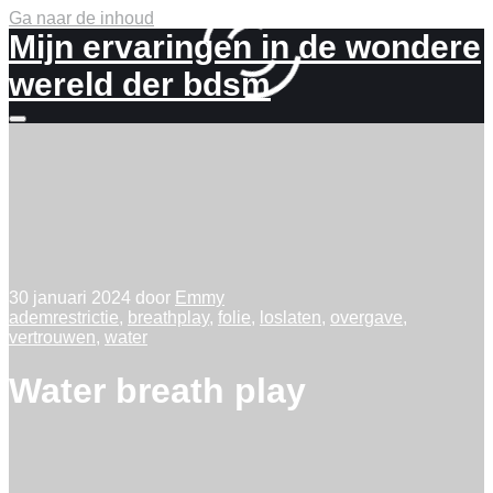
Ga naar de inhoud
Mijn ervaringen in de wondere
wereld der bdsm
Meer
info
30 januari 2024
door
Emmy
ademrestrictie
,
breathplay
,
folie
,
loslaten
,
overgave
,
vertrouwen
,
water
Water breath play