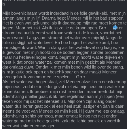
is.
Mijn bovenlichaam wordt inderdaad in de folie gewikkeld, met mijn
armen langs mijn lijf. Daarna helpt Meneer mij in het bad stappen.
Het is even wat geklungel als ik daarna op mijn rug moet komen te
liggen. Maar het lukt. Als ik lig zet ie de kraan open. Brrr….
er
stroomt natuurlijk eerst wat koud water uit de kraan, voordat het
warm wordt. Langzaam stroomt het water over mijn lijf, langs de
folie en stijgt het waterlevel. En hoe hoger het water komt, hoe
onrustiger ik word. Want zolang als het waterlevel nog laag is, kan
ik gewoon met mijn hoofd op de bodem leggen zonder problemen,
maar nu het level hoger komt, begint mijn hoofd wat te drijven en
weet ik dat onder water zal komen met mijn gezicht als Meneer
dat omlaag duwt. Omdat ik met mijn benen wijd lig over de stang,
is mijn kutje ook open en beschikbaar en daar maakt Meneer
even gebruik van om mee te spelen…. Grrrr…
Als het water wat hoger staat, zet Meneer alvast een neusklem op
mijn neus, zodat er in ieder geval niet via mijn neus nog water kan
binnenkomen. Ik probeer mijn rust te vinden, maar merk dat mijn
ademhaling sneller gaat, ik lik met regelmaat aan mijn lippen (een
teken voor mij dat het intensief is). Mijn oren zijn allang onder
water, dus horen gaat ook al een heel stuk lastiger en dan is daar
ineens de voet van Meneer op mijn keel. Hij duwt me iets omlaag,
ademhaling schiet omhoog, maar omdat ik nog net niet onder
water ga met mijn hele gezicht, zakt de lichte paniek en word ik
weer wat kalmer en rustiger.