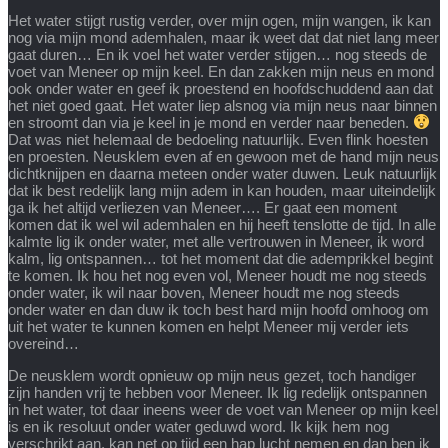
Het water stijgt rustig verder, over mijn ogen, mijn wangen, ik kan
nog via mijn mond ademhalen, maar ik weet dat dat niet lang meer
gaat duren… En ik voel het water verder stijgen… nog steeds de
voet van Meneer op mijn keel. En dan zakken mijn neus en mond
ook onder water en geef ik proestend en hoofdschuddend aan dat
het niet goed gaat. Het water liep alsnog via mijn neus naar binnen
en stroomt dan via je keel in je mond en verder naar beneden.
Dat was niet helemaal de bedoeling natuurlijk. Even flink hoesten
en proesten. Neusklem even af en gewoon met de hand mijn neus
dichtknijpen en daarna meteen onder water duwen. Leuk natuurlijk
dat ik best redelijk lang mijn adem in kan houden, maar uiteindelijk
ga ik het altijd verliezen van Meneer…. Er gaat een moment
komen dat ik wel wil ademhalen en hij heeft tenslotte de tijd. In alle
kalmte lig ik onder water, met alle vertrouwen in Meneer, ik word
kalm, lig ontspannen… tot het moment dat die ademprikkel begint
te komen. Ik hou het nog even vol, Meneer houdt me nog steeds
onder water, ik wil naar boven, Meneer houdt me nog steeds
onder water en dan duw ik toch best hard mijn hoofd omhoog om
uit het water te kunnen komen en helpt Meneer mij verder iets
overeind…
De neusklem wordt opnieuw op mijn neus gezet, toch handiger
zijn handen vrij te hebben voor Meneer. Ik lig redelijk ontspannen
in het water, tot daar ineens weer de voet van Meneer op mijn keel
is en ik resoluut onder water geduwd word. Ik kijk hem nog
verschrikt aan, kan net op tijd een hap lucht nemen en dan ben ik