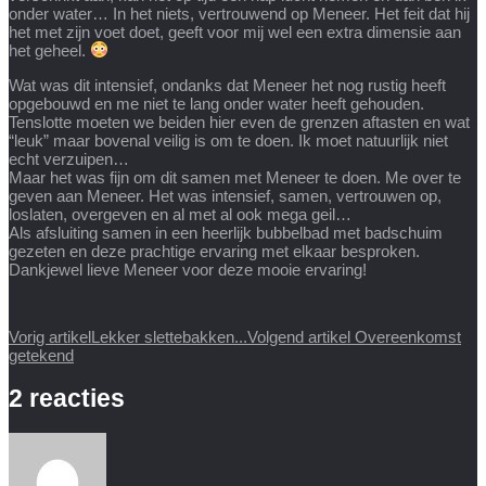
onder water… In het niets, vertrouwend op Meneer. Het feit dat hij
het met zijn voet doet, geeft voor mij wel een extra dimensie aan
het geheel.
Wat was dit intensief, ondanks dat Meneer het nog rustig heeft
opgebouwd en me niet te lang onder water heeft gehouden.
Tenslotte moeten we beiden hier even de grenzen aftasten en wat
“leuk” maar bovenal veilig is om te doen. Ik moet natuurlijk niet
echt verzuipen…
Maar het was fijn om dit samen met Meneer te doen. Me over te
geven aan Meneer. Het was intensief, samen, vertrouwen op,
loslaten, overgeven en al met al ook mega geil…
Als afsluiting samen in een heerlijk bubbelbad met badschuim
gezeten en deze prachtige ervaring met elkaar besproken.
Dankjewel lieve Meneer voor deze mooie ervaring!
Vorig artikel
Lekker slettebakken...
Volgend artikel
Overeenkomst
getekend
2 reacties