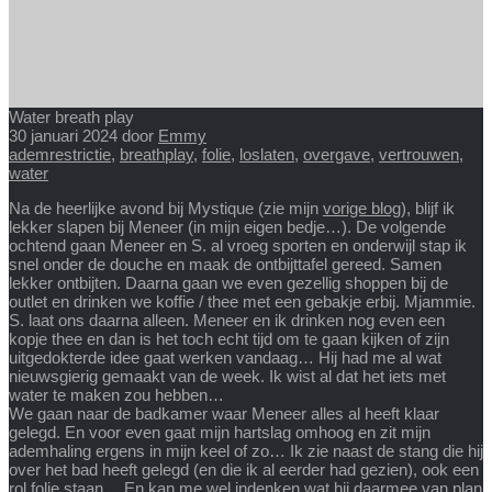
Water breath play
30 januari 2024
door
Emmy
ademrestrictie
,
breathplay
,
folie
,
loslaten
,
overgave
,
vertrouwen
,
water
Na de heerlijke avond bij Mystique (zie mijn
vorige blog
), blijf ik
lekker slapen bij Meneer (in mijn eigen bedje…). De volgende
ochtend gaan Meneer en S. al vroeg sporten en onderwijl stap ik
snel onder de douche en maak de ontbijttafel gereed. Samen
lekker ontbijten. Daarna gaan we even gezellig shoppen bij de
outlet en drinken we koffie / thee met een gebakje erbij. Mjammie.
S. laat ons daarna alleen. Meneer en ik drinken nog even een
kopje thee en dan is het toch echt tijd om te gaan kijken of zijn
uitgedokterde idee gaat werken vandaag… Hij had me al wat
nieuwsgierig gemaakt van de week. Ik wist al dat het iets met
water te maken zou hebben…
We gaan naar de badkamer waar Meneer alles al heeft klaar
gelegd. En voor even gaat mijn hartslag omhoog en zit mijn
ademhaling ergens in mijn keel of zo… Ik zie naast de stang die hij
over het bad heeft gelegd (en die ik al eerder had gezien), ook een
rol folie staan… En kan me wel indenken wat hij daarmee van plan