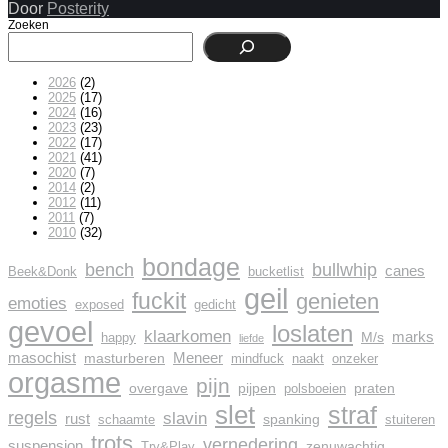
Door
Posterity
Zoeken
2026
(2)
2025
(17)
2024
(16)
2023
(23)
2022
(17)
2021
(41)
2020
(7)
2014
(2)
2012
(11)
2011
(7)
2010
(32)
bondage
bench
bullwhip
canes
Beek&Donk
bucketlist
geil
fuckit
genieten
emoties
exposed
gedicht
gevoel
loslaten
klaarkomen
marks
M/s
happy
liefde
masochist
Meneer
masturberen
mindfuck
naakt
onzeker
orgasme
pijn
overgave
pijpen
praten
polsboeien
slet
straf
regels
slavin
rust
spanking
schaamte
stuiteren
trots
vernedering
suspension
zenuwachtig
Try&Play