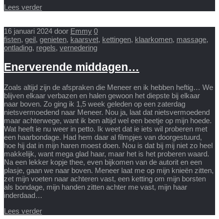
Lees verder
16 januari 2024
door
Emmy
0
fisten
,
geil
,
genieten
,
kaarsvet
,
kettingen
,
klaarkomen
,
massage
,
ontlading
,
regels
,
vernedering
Enerverende middagen…
Zoals altijd zijn de afspraken die Meneer en ik hebben heftig… We
blijven elkaar verbazen en halen gewoon het diepste bij elkaar
naar boven. Zo ging ik 1,5 week geleden op een zaterdag
nietsvermoedend naar Meneer. Nou ja, laat dat nietsvermoedend
maar achterwege, want ik ben altijd wel een beetje op mijn hoede.
Wat heeft ie nu weer in petto. Ik weet dat ie iets wil proberen met
een haarbondage. Had hem daar al filmpjes van doorgestuurd,
hoe hij dat in mijn haren moest doen. Nou is dat bij mij niet zo heel
makkelijk, want mega glad haar, maar het is het proberen waard.
Na een lekker kopje thee, even bijkomen van de autorit en een
plasje, gaan we naar boven. Meneer laat me op mijn knieën zitten,
zet mijn voeten naar achteren vast, een ketting om mijn borsten
als bondage, mijn handen zitten achter me vast, mijn haar
inderdaad…
Lees verder