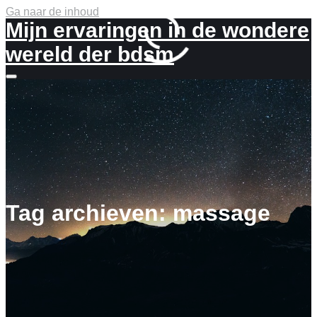
Ga naar de inhoud
Mijn ervaringen in de wondere
wereld der bdsm
Meer
info
Tag archieven:
massage