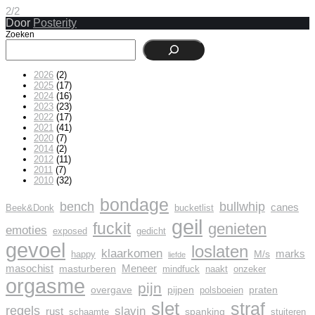
2/2
Door
Posterity
Zoeken
2026
(2)
2025
(17)
2024
(16)
2023
(23)
2022
(17)
2021
(41)
2020
(7)
2014
(2)
2012
(11)
2011
(7)
2010
(32)
bondage
bench
bullwhip
canes
Beek&Donk
bucketlist
geil
fuckit
genieten
emoties
exposed
gedicht
gevoel
loslaten
klaarkomen
marks
M/s
happy
liefde
masochist
Meneer
masturberen
mindfuck
naakt
onzeker
orgasme
pijn
overgave
pijpen
praten
polsboeien
slet
straf
regels
slavin
rust
spanking
schaamte
stuiteren