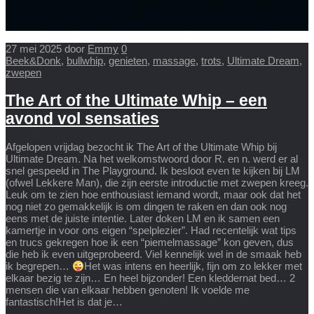
27 mei 2025
door
Emmy
0
Beek&Donk
,
bullwhip
,
genieten
,
massage
,
trots
,
Ultimate Dream
,
zwepen
The Art of the Ultimate Whip – een
avond vol sensaties
Afgelopen vrijdag bezocht ik The Art of the Ultimate Whip bij
Ultimate Dream. Na het welkomstwoord door R. en n. werd er al
snel gespeeld in The Playground. Ik besloot even te kijken bij LM
(ofwel Lekkere Man), die zijn eerste introductie met zwepen kreeg.
Leuk om te zien hoe enthousiast iemand wordt, maar ook dat het
nog niet zo gemakkelijk is om dingen te raken en dan ook nog
eens met de juiste intentie. Later doken LM en ik samen een
kamertje in voor ons eigen “spelplezier”. Had recentelijk wat tips
en trucs gekregen hoe ik een “piemelmassage” kon geven, dus
die heb ik even uitgeprobeerd. Viel kennelijk wel in de smaak heb
ik begrepen…
Het was intens en heerlijk, fijn om zo lekker met
elkaar bezig te zijn… En heel bijzonder! Een kleddernat bed… 2
mensen die van elkaar hebben genoten! Ik voelde me
fantastisch!Het is dat je…