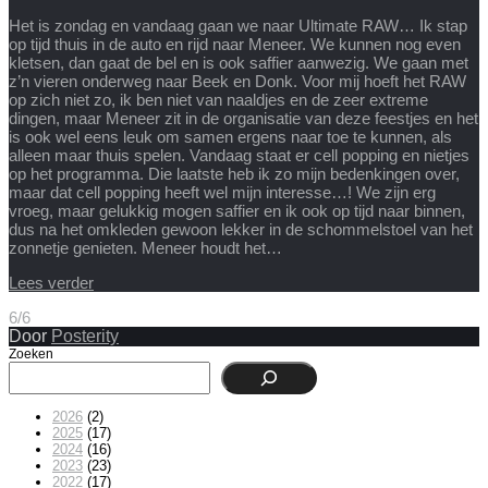
Het is zondag en vandaag gaan we naar Ultimate RAW… Ik stap
op tijd thuis in de auto en rijd naar Meneer. We kunnen nog even
kletsen, dan gaat de bel en is ook saffier aanwezig. We gaan met
z’n vieren onderweg naar Beek en Donk. Voor mij hoeft het RAW
op zich niet zo, ik ben niet van naaldjes en de zeer extreme
dingen, maar Meneer zit in de organisatie van deze feestjes en het
is ook wel eens leuk om samen ergens naar toe te kunnen, als
alleen maar thuis spelen. Vandaag staat er cell popping en nietjes
op het programma. Die laatste heb ik zo mijn bedenkingen over,
maar dat cell popping heeft wel mijn interesse…! We zijn erg
vroeg, maar gelukkig mogen saffier en ik ook op tijd naar binnen,
dus na het omkleden gewoon lekker in de schommelstoel van het
zonnetje genieten. Meneer houdt het…
Lees verder
6/6
Door
Posterity
Zoeken
2026
(2)
2025
(17)
2024
(16)
2023
(23)
2022
(17)