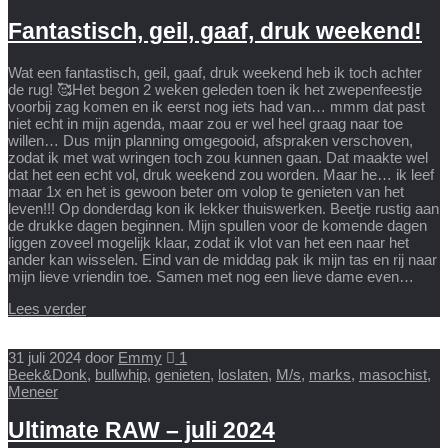
Fantastisch, geil, gaaf, druk weekend!
Wat een fantastisch, geil, gaaf, druk weekend heb ik toch achter
de rug! 🥰Het begon 2 weken geleden toen ik het zwepenfeestje
voorbij zag komen en ik eerst nog iets had van… mmm dat past
niet echt in mijn agenda, maar zou er wel heel graag naar toe
willen… Dus mijn planning omgegooid, afspraken verschoven,
zodat ik met wat wringen toch zou kunnen gaan. Dat maakte wel
dat het een echt vol, druk weekend zou worden. Maar he… ik leef
maar 1x en het is gewoon beter om volop te genieten van het
leven!!! Op donderdag kon ik lekker thuiswerken. Beetje rustig aan
de drukke dagen beginnen. Mijn spullen voor de komende dagen
liggen zoveel mogelijk klaar, zodat ik vlot van het een naar het
ander kan wisselen. Eind van de middag pak ik mijn tas en rij naar
mijn lieve vriendin toe. Samen met nog een lieve dame even…
Lees verder
31 juli 2024
door
Emmy
1
Beek&Donk
,
bullwhip
,
genieten
,
loslaten
,
M/s
,
marks
,
masochist
,
Meneer
Ultimate RAW – juli 2024