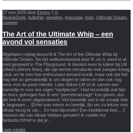
27 mei 2025
door
Emmy
0
Beek&Donk
,
bullwhip
,
genieten
,
massage
,
trots
,
Ultimate Dream
,
zwepen
The Art of the Ultimate Whip – een
avond vol sensaties
Afgelopen vrijdag bezocht ik The Art of the Ultimate Whip bij
Ultimate Dream. Na het welkomstwoord door R. en n. werd er al
snel gespeeld in The Playground. Ik besloot even te kijken bij LM
(ofwel Lekkere Man), die zijn eerste introductie met zwepen kreeg.
Leuk om te zien hoe enthousiast iemand wordt, maar ook dat het
nog niet zo gemakkelijk is om dingen te raken en dan ook nog
eens met de juiste intentie. Later doken LM en ik samen een
kamertje in voor ons eigen “spelplezier”. Had recentelijk wat tips
en trucs gekregen hoe ik een “piemelmassage” kon geven, dus
die heb ik even uitgeprobeerd. Viel kennelijk wel in de smaak heb
ik begrepen… 😜Het was intens en heerlijk, fijn om zo lekker met
elkaar bezig te zijn… En heel bijzonder! Een kleddernat bed… 2
mensen die van elkaar hebben genoten! Ik voelde me
fantastisch!Het is dat je…
Lees verder