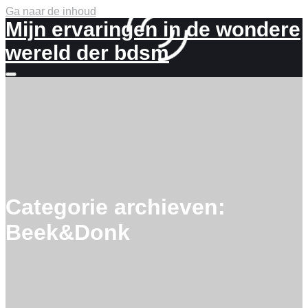
Ga naar de inhoud
Mijn ervaringen in de wondere
wereld der bdsm
Meer
info
Categorie archieven:
Beek&Donk