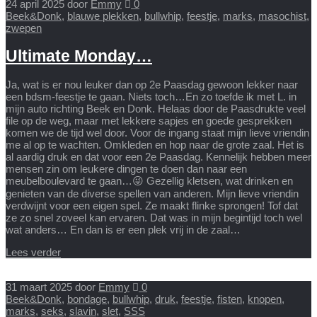
24 april 2025
door
Emmy
0
Beek&Donk
,
blauwe plekken
,
bullwhip
,
feestje
,
marks
,
masochist
,
zwepen
Ultimate Monday…
Ja, wat is er nou leuker dan op 2e Paasdag gewoon lekker naar
een bdsm-feestje te gaan. Niets toch…En zo toefde ik met L. in
mijn auto richting Beek en Donk. Helaas door de Paasdrukte veel
file op de weg, maar met lekkere sapjes en goede gesprekken
komen we de tijd wel door. Voor de ingang staat mijn lieve vriendin
me al op te wachten. Omkleden en hop naar de grote zaal. Het is
al aardig druk en dat voor een 2e Paasdag. Kennelijk hebben meer
mensen zin om leukere dingen te doen dan naar een
meubelboulevard te gaan…😜 Gezellig kletsen, wat drinken en
genieten van de diverse spellen van anderen. Mijn lieve vriendin
verdwijnt voor een eigen spel. Ze maakt flinke sprongen! Tof dat
ze zo snel zoveel kan ervaren. Dat was in mijn begintijd toch wel
wat anders… En dan is er een plek vrij in de zaal…
Lees verder
31 maart 2025
door
Emmy
0
Beek&Donk
,
bondage
,
bullwhip
,
druk
,
feestje
,
fisten
,
knopen
,
marks
,
seks
,
slavin
,
slet
,
SSS