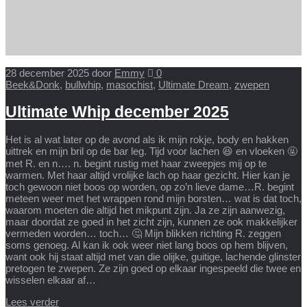
28 december 2025
door
Emmy
0
Beek&Donk
,
bullwhip
,
masochist
,
Ultimate Dream
,
zwepen
Ultimate Whip december 2025
Het is al wat later op de avond als ik mijn rokje, body en hakken
uittrek en mijn bril op de bar leg. Tijd voor lachen 😆 en vloeken 🤬
met R. en n…. n. begint rustig met haar zweepjes mij op te
warmen. Met haar altijd vrolijke lach op haar gezicht. Hier kan je
toch gewoon niet boos op worden, op zo’n lieve dame…R. begint
meteen weer met het wrappen rond mijn borsten… wat is dat toch,
waarom moeten die altijd het mikpunt zijn. Ja ze zijn aanwezig,
maar doordat ze goed in het zicht zijn, kunnen ze ook makkelijker
vermeden worden… toch… 🤔 Mijn blikken richting R. zeggen
soms genoeg. Al kan ik ook weer niet lang boos op hem blijven,
want ook hij staat altijd met van die olijke, guitige, lachende glinster
pretogen te zwepen. Ze zijn goed op elkaar ingespeeld die twee en
wisselen elkaar af…
Lees verder