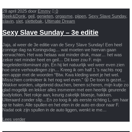
28 april 2025
door
Emmy
0
Beek&Donk
,
geil
,
genieten
,
orgasme
,
pijpen
,
Sexy Slave Sunday
,
slavin
,
slet
,
slettebak
,
Ultimate Dream
Sexy Slave Sunday – 3e editie
Jaja, al weer de 3e editie van de Sexy Slave Sunday! Een heel
zonnige dag na Koningsdag… wat moeten we hiervan gaan
verwachten. Het was helaas wat minder druk, maar… het was
zeker niet minder heet en geil… Dit keer zou F. mijn
begeleider/dominant zijn. En hij liet natuurlijk wel weer even zien
hoe onze verhoudingen zijn… Kreeg ik om half 1 ’s nachts nog
een appje met de woorden “Btw. Kwa kleding weet je het wel.
Misschien controleer ik het nog wel even.” 🤬 De toon is gezet…
Wakker worden, uitgebreid douchen, benen scheren, mijn kutje zo
glad mogelijk en lekker alles insmeren met een heerlijk geurende
bodylotion. Net rokje aan, keurig zakelijk bloesje, hakken.
Uiteraard zonder slip…En zo toog ik als eerste richting L. om haar
op te halen. Alle spullen en het eten in de auto en door naar F.
Nadat ook zijn spullen in de auto liggen, wenkt ie me…
Lees verder