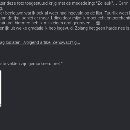
later deze foto toegestuurd krijg met de mededeling: “Zo leuk”… Grrrr, 
g.
eer benieuwd wat ik ook al weer had ingevuld op de lijst. Tuurlijk weet
van de lijst, schiet er maar 1 ding door mijn: ik moet echt ontoerek
gestuurd; hiermee heb ik mijn eigen graf gegraven… 😱
enlijk uit welke gradatie ik heb ingevuld. Zolang het geen harde nee is
g loslaten...
Volgend artikel
Zenuwachtig...
iste velden zijn gemarkeerd met
*