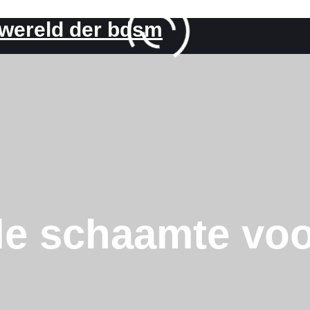
 wereld der bdsm
 de schaamte vo