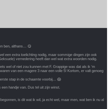
den ben, althans… 😋
wel een extra toelichting nodig, maar sommige dingen zijn ook
 (Seksuele) vernedering heeft dan wel wat extra woorden nodig.
 iets wel of niet zou kunnen met F. Grappige was dat als ik ‘m
 waren van een magere 3 naar een volle 5! Kortom, er valt genoeg
Eerste stap in de schaamte voorbij… 😱
en handje van. Dus tel uit zijn winst.
gonnen, is dit wat ik wil, ja echt wel, maar men, wat ben ik nu al