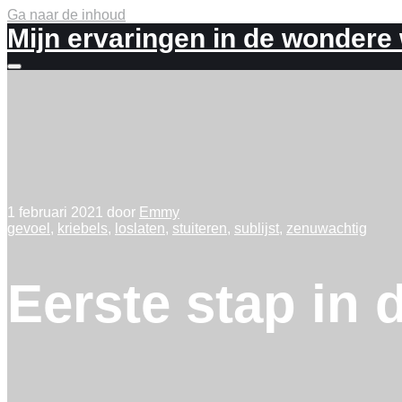
Ga naar de inhoud
Mijn ervaringen in de wondere
Meer
info
1 februari 2021
door
Emmy
gevoel
,
kriebels
,
loslaten
,
stuiteren
,
sublijst
,
zenuwachtig
Eerste stap in