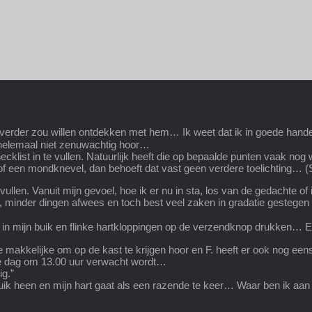
ag verder zou willen ontdekken met hem… Ik weet dat ik in goede han
 helemaal niet zenuwachtig hoor…
klist in te vullen. Natuurlijk heeft die op bepaalde punten vaak nog 
ien of een mondknevel, dan behoeft dat vast geen verdere toelichting…
ullen. Vanuit mijn gevoel, hoe ik er nu in sta, los van de gedachte of
, minder dingen afwees en toch best veel zaken in gradatie gestegen
 in mijn buik en flinke hartkloppingen op de verzendknop drukken… 
akkelijke om op de kast te krijgen hoor en F. heeft er ook nog eens e
 die dag om 13.00 uur verwacht wordt…
ig.”
ik heen en mijn hart gaat als een razende te keer… Waar ben ik aan be