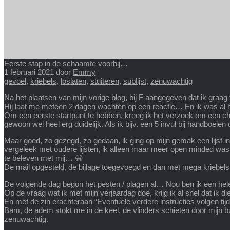
Eerste stap in de schaamte voorbij…
1 februari 2021
door
Emmy
gevoel
,
kriebels
,
loslaten
,
stuiteren
,
sublijst
,
zenuwachtig
Na het plaatsen van mijn vorige blog, bij F aangegeven dat ik gra
Hij laat me meteen 2 dagen wachten op een reactie… En ik was al
Om een eerste startpunt te hebben, kreeg ik het verzoek om een chec
gewoon wel heel erg duidelijk. Als ik bijv. een 5 invul bij handboe
Maar goed, zo gezegd, zo gedaan, ik ging op mijn gemak een lijst inv
vergeleek met oudere lijsten, ik alleen maar meer open minded was
te beleven met mij… 😀
De mail opgesteld, de bijlage toegevoegd en dan met mega kriebels
De volgende dag begon het pesten / plagen al… Nou ben ik een hele m
Op de vraag wat ik met mijn verjaardag doe, krijg ik al snel dat ik
En met de zin erachteraan “Eventuele verdere instructies volgen tijd
Bam, de adem stokt me in de keel, de vlinders schieten door mijn bu
zenuwachtig.