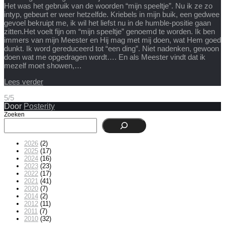
Het was het gebruik van de woorden “mijn speeltje”. Nu ik ze zo
intyp, gebeurt er weer hetzelfde. Kriebels in mijn buik, een gedwee
gevoel bekruipt me, ik wil het liefst nu in de humble-positie gaan
zitten.Het voelt fijn om “mijn speeltje” genoemd te worden. Ik ben
immers van mijn Meester en Hij mag met mij doen, wat Hem goed
dunkt. Ik word gereduceerd tot “een ding”. Niet nadenken, gewoon
doen wat me opgedragen wordt…. En als Meester vindt dat ik
mezelf moet showen,…
Lees verder
5/5
Door
Posterity
Zoeken
2026
(2)
2025
(17)
2024
(16)
2023
(23)
2022
(17)
2021
(41)
2020
(7)
2014
(2)
2012
(11)
2011
(7)
2010
(32)