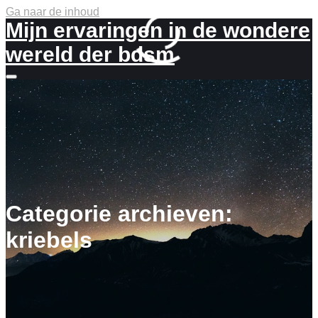
Ga naar de inhoud
Mijn ervaringen in de wondere
wereld der bdsm
Meer
info
Categorie archieven:
kriebels