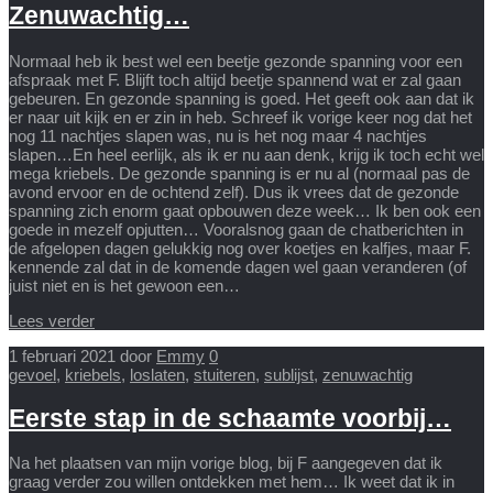
Zenuwachtig…
Normaal heb ik best wel een beetje gezonde spanning voor een
afspraak met F. Blijft toch altijd beetje spannend wat er zal gaan
gebeuren. En gezonde spanning is goed. Het geeft ook aan dat ik
er naar uit kijk en er zin in heb. Schreef ik vorige keer nog dat het
nog 11 nachtjes slapen was, nu is het nog maar 4 nachtjes
slapen…En heel eerlijk, als ik er nu aan denk, krijg ik toch echt wel
mega kriebels. De gezonde spanning is er nu al (normaal pas de
avond ervoor en de ochtend zelf). Dus ik vrees dat de gezonde
spanning zich enorm gaat opbouwen deze week… Ik ben ook een
goede in mezelf opjutten… Vooralsnog gaan de chatberichten in
de afgelopen dagen gelukkig nog over koetjes en kalfjes, maar F.
kennende zal dat in de komende dagen wel gaan veranderen (of
juist niet en is het gewoon een…
Lees verder
1 februari 2021
door
Emmy
0
gevoel
,
kriebels
,
loslaten
,
stuiteren
,
sublijst
,
zenuwachtig
Eerste stap in de schaamte voorbij…
Na het plaatsen van mijn vorige blog, bij F aangegeven dat ik
graag verder zou willen ontdekken met hem… Ik weet dat ik in