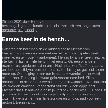
25 april 2021
door
Emmy
0
bench
,
geil
,
gevoel
,
humble
,
kriebels
,
masturberen
,
opgesloten
,
orgasme
,
slet
,
speeltje
Eerste keer in de bench…
Gisteren aan het eind van de middag had ik Meester om
toestemming gevraagd om met mezelf te mogen spelen (met
speeltje, en te mogen klaarkomen). Helaas kwam er geen reactie,
sterker, hij las het hele bericht niet eens… Op een of andere
manier frustreerde mij dat enorm. Had het al wat “laat” gevraagd,
en door het uitblijven van een reactie, liep bij mij de geilheid alleen
maar op. Ook al ging ik een uur in het park wandelen, het werd
niet minder. Dus ging ik zwaar gefrustreerd naar bed. Sliep
onrustig en in de ochtend werd ik mega geil wakker… Nou dat zou
wat worden vandaag. Vanochtend stuurde ik een appje naar
Meester dat zijn antwoord op mijn verzoek helder was…. Door zijn
geen-reactie, wist ik dat er geen pleziertjes voor mij in zouden
zitten. Ik wenste hem een fijne zondag en ging op pad voor een
motorrit. Begin van…