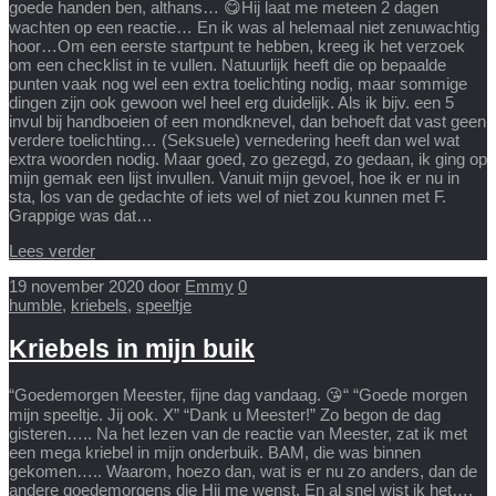
goede handen ben, althans… 😋Hij laat me meteen 2 dagen
wachten op een reactie… En ik was al helemaal niet zenuwachtig
hoor…Om een eerste startpunt te hebben, kreeg ik het verzoek
om een checklist in te vullen. Natuurlijk heeft die op bepaalde
punten vaak nog wel een extra toelichting nodig, maar sommige
dingen zijn ook gewoon wel heel erg duidelijk. Als ik bijv. een 5
invul bij handboeien of een mondknevel, dan behoeft dat vast geen
verdere toelichting… (Seksuele) vernedering heeft dan wel wat
extra woorden nodig. Maar goed, zo gezegd, zo gedaan, ik ging op
mijn gemak een lijst invullen. Vanuit mijn gevoel, hoe ik er nu in
sta, los van de gedachte of iets wel of niet zou kunnen met F.
Grappige was dat…
Lees verder
19 november 2020
door
Emmy
0
humble
,
kriebels
,
speeltje
Kriebels in mijn buik
“Goedemorgen Meester, fijne dag vandaag. 😘“ “Goede morgen
mijn speeltje. Jij ook. X” “Dank u Meester!” Zo begon de dag
gisteren….. Na het lezen van de reactie van Meester, zat ik met
een mega kriebel in mijn onderbuik. BAM, die was binnen
gekomen….. Waarom, hoezo dan, wat is er nu zo anders, dan de
andere goedemorgens die Hij me wenst. En al snel wist ik het….