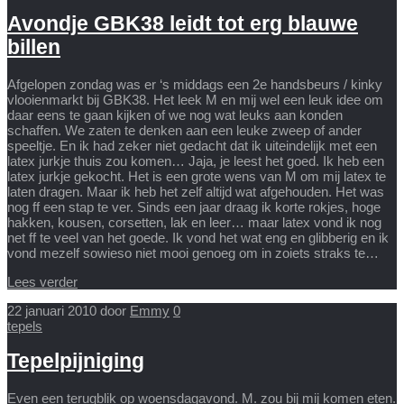
Avondje GBK38 leidt tot erg blauwe
billen
Afgelopen zondag was er ‘s middags een 2e handsbeurs / kinky
vlooienmarkt bij GBK38. Het leek M en mij wel een leuk idee om
daar eens te gaan kijken of we nog wat leuks aan konden
schaffen. We zaten te denken aan een leuke zweep of ander
speeltje. En ik had zeker niet gedacht dat ik uiteindelijk met een
latex jurkje thuis zou komen… Jaja, je leest het goed. Ik heb een
latex jurkje gekocht. Het is een grote wens van M om mij latex te
laten dragen. Maar ik heb het zelf altijd wat afgehouden. Het was
nog ff een stap te ver. Sinds een jaar draag ik korte rokjes, hoge
hakken, kousen, corsetten, lak en leer… maar latex vond ik nog
net ff te veel van het goede. Ik vond het wat eng en glibberig en ik
vond mezelf sowieso niet mooi genoeg om in zoiets straks te…
Lees verder
22 januari 2010
door
Emmy
0
tepels
Tepelpijniging
Even een terugblik op woensdagavond. M. zou bij mij komen eten.