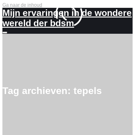
Ga naar de inhoud
Mijn ervaringen in de wondere
wereld der bdsm
Meer
info
Tag archieven:
tepels