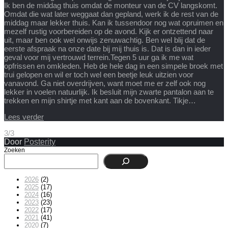
Ik ben de middag thuis omdat de monteur van de CV langskomt.
Omdat die wat later weggaat dan gepland, werk ik de rest van de
middag maar lekker thuis. Kan ik tussendoor nog wat opruimen en
mezelf rustig voorbereiden op de avond. Kijk er ontzettend naar
uit, maar ben ook wel onwijs zenuwachtig. Ben wel blij dat de
eerste afspraak na onze date bij mij thuis is. Dat is dan in ieder
geval voor mij vertrouwd terrein.Tegen 5 uur ga ik me wat
opfrissen en omkleden. Heb de hele dag in een simpele broek met
trui gelopen en wil er toch wel een beetje leuk uitzien voor
vanavond. Ga niet overdrijven, want moet me er zelf ook nog
lekker in voelen natuurlijk. Ik besluit mijn zwarte pantalon aan te
trekken en mijn shirtje met kant aan de bovenkant. Tikje…
Lees verder
3/3
Door
Posterity
Zoeken
2026
(2)
2025
(17)
2024
(16)
2023
(23)
2022
(17)
2021
(41)
2020
(7)