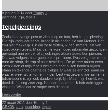
8 januari 2014
door
Emmy
1
piercings
,
pijn
,
tepels
Tepelpiercings
Zoals in de vorige post te zien is op de foto, heb ik tepelpiercings.
Die zijn vorig jaar gezet, kreeg ik als cadeautje van Meneer. Het
zou niet makkelijk zijn om ze te zetten, ik heb immers last van
ingetrokken tepels. Maar van te voren goed informatie gezocht en
gevraagd aan piercer of zij ook ingetrokken tepels kon piercen.
Dat was volgens haar geen enkel probleem. Dus vol goede moed
naar de shop, de trap af naar beneden…De piercer moest eerst
even kijken of mijn tepels wel even naar buiten konden blijven
staan en tekende daarna de plekjes af waar ze erin zou gaan en
waar er weer uit te komen. Ik ben best wat gewend aan pijn en in
bdsm-scene is pijn ook daadwerkelijk fijn. Maar mijn hemel, wat
deed dit fucking zeer zeg. Niet normaal meer, ik heb echt liggen
vloeken. Wilde dat ze stopte toen de naald…
Lees verder
22 maart 2011
door
Emmy
1
GBK38
,
latex
,
spanking
,
tepels